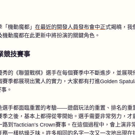
季「機動魔都」
在最近的開發人員發布會中正
式揭曉，我
及機動魔都在此更新中將扮演的關鍵角色。
業競技賽事
優秀的《聯盟戰棋》選手在每個賽季中不斷進步，並展現
季都展現出驚人的實力，大家都有打進Golden Spatu
殿堂賽事。
些選手都面臨重置的考驗——遊戲玩法的重置、排名的重
賽季之後，基本上都得從零開始。選手需要非常努力，才
到Tactician’s Crown賽事。在這個過程中，會上
任務一樣枯燥乏味。許多相同的名字一次又一次地出現在