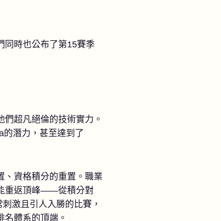
們同時也公布了第15賽季
他們超凡絕倫的技術實力。
la的潛力，甚至達到了
置、資格積分的重置。職業
能重返頂峰——從積分對
演非常刺激且引人入勝的比賽，
排名體系的頂端。