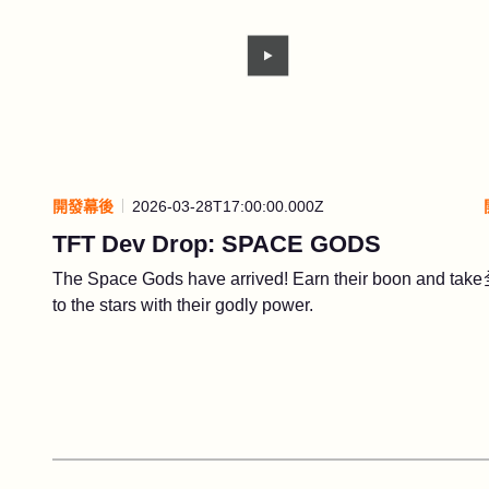
開發幕後
2026-03-28T17:00:00.000Z
TFT Dev Drop: SPACE GODS
The Space Gods have arrived! Earn their boon and take
to the stars with their godly power.