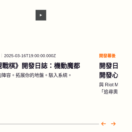
2025-03-16T19:00:00.000Z
開發幕後
2025-
盟戰棋》開發日誌：機動魔都
開發日誌：
開發心得
的陣容。拓展你的地盤。駭入系統。
與 Riot Mor
「追尋奧術」的