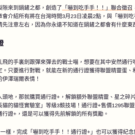
裂隙來到鍋鏟之都，創造了
「嚇到吃手手！！」聯合徵召
章會介紹所有將在台灣時間3月23日凌晨2點，與「嚇到
請先注意左右，因為你永遠不知道在鍋鏟之都會有什麼東
證
亂飛的手裏劍跟彈來彈去的戰士喵，想要在其中安然通行
定。只要進行對戰，就能在新的通行證獲得聯盟精靈蛋、
的伊澤瑞爾表情！
人頭地，那就購買通行證+，解鎖額外聯盟精靈、星之碎片
貓的貓怪實驗室」等級3競技場！通行證+售價1295聯
通行證+，還是可以獲得先前解鎖的所有獎勵。
」一樣，完成「嚇到吃手手！！通行證+」也可以獲得紀念