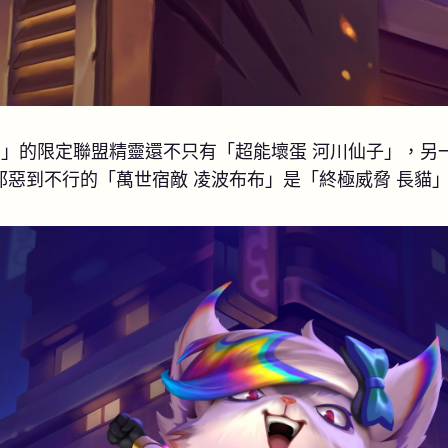
+」的限定聯盟精靈還不只有「超能壞蛋 河川仙子」，另
邪惡到不行的「萬世宿敵 凌波布布」是「終極威脅 長貓