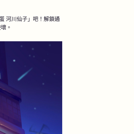
蛋 河川仙子」吧！解鎖通
使壞。