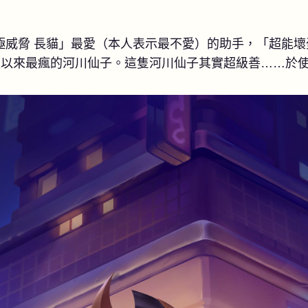
極威脅 長貓」最愛（本人表示最不愛）的助手，「超能壞
史以來最瘋的河川仙子。這隻河川仙子其實超級善……於