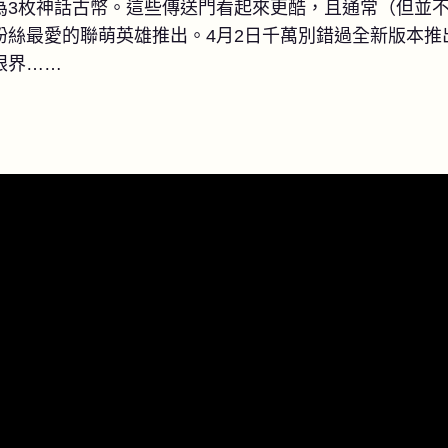
為3枚神話古幣。這些傳送門看起來更酷，且通常（但並
粉絲最愛的聯萌英雄推出。4月2日千萬別錯過全新版本推
眼界……