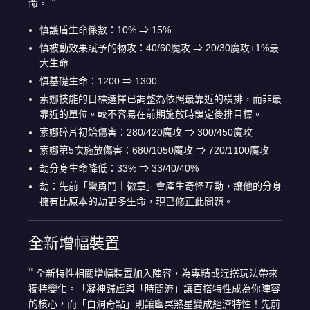
命。
慎護盾生命係數：10%
⇒
15%
慎被動效果賦予的物攻：40/60魔攻
⇒
20/30魔攻+1%最
大生命
慎基礎生命：1200
⇒
1300
索娜技能的目標選擇已調整為依照最靠近的橫排，而非最
靠近的單位。較不容易在前期施放時鎖定後排目標。
索娜碎片初始傷害：280/420魔攻
⇒
300/450魔攻
索娜第5次施放傷害：680/1050魔攻
⇒
720/1100魔攻
劫分身生命降低：33%
⇒
33/40/40%
劫：先前「蠻勇鬥士徽章」會產生奇怪互動，讓他的分身
擁有比原本的劫更多生命，現已修正此問題。
全新增幅裝置
全新特性相關增幅裝置加入陣容，為專精或混搭玩法帶來
獨特變化。「凝神歸虛與「時間流」讓百搭特性成為你陣容
的核心，而「白洞奇點」則讓幽冥煞星變成經濟特性！先前