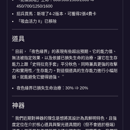
450/700/1250/1600
招兵買馬：新增了4-2版本，可獲得2張4費卡
「吸血活力 II」已移除
道具
目前，「夜色緣界」的表現有些超出預期。它的能力值、
無法被指定效果，以及依據已損失生命的治療，讓它在生存
能力上跟「史特拉克手套」平分秋色，同時兼具更強的攻擊
力和實用性／生存能力。對這個道具的生存能力進行小幅削
弱，就能避免它變得過強。
夜色緣界已損失生命治療：30%
⇒
20%
神器
我們近期對神器的理念是想將其設計為具鮮明特色，且強
度定位在介於核心道具與聖光道具間的（但不會過於極端）