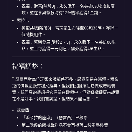
祝福：財富[階段3]：永久賦予一名英雄8%物攻和魔
攻，並在參與擊殺時有12%機率獲得1金錢。
索拉卡
神聖共鳴[階段3]：當玩家生命降至66和33時，獲得一
個隨機組件。
祝福：繁榮發展[階段2、3]：永久賦予一名英雄80生
命，並且每獲得一元利息，額外獲得4/6生命。
祝福調整：
瑟雷西對每位玩家來說都差不多，感覺像是在賭博。潘朵
拉的備戰區既有趣又經典，但我們沒辦法把它做成增幅裝
置。我們真的很想把它保留在遊戲中，但對遊戲健康來說實
在不是好事。我們嘗試過，但結果不盡理想。
瑟雷西
「潘朵拉的座席」（瑟雷西）已移除
第二階段的隨機戰利品不會再掉落口袋重整裝置