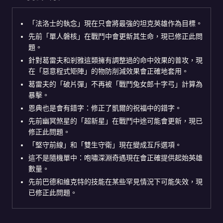
「法洛士的執念」現在只會將最強的坦克英雄作為目標。
先前「單人磐核」在戰鬥中會更新其生命，現已修正此問
題。
針對葛雷夫和剎雅這類擁有調整過的命中效果的普攻，現
在「惡意程式矩陣」的物防削減效果會正確地套用。
葛雷夫的「破片彈」不再被「戰鬥兔女郎十字弓」計算為
暴擊。
恩典也是會有錯字：修正了凱爾的祝福中的錯字。
先前幽冥煞星的「超新星」在戰鬥中途可能會更新，現已
修正此問題。
「堅守前線」和「雙生守衛」現在變成互斥選項。
這不是隨機單中：咆嘯深淵奇遇現在會正確提供起始英雄
數量。
先前巴德和維克特的技能在某些罕見情況下可能失效，現
已修正此問題。