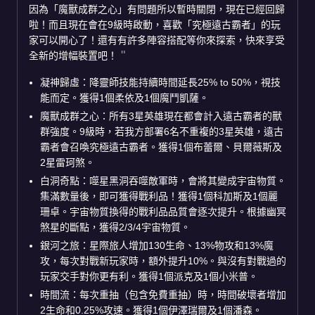
因為「魔獸成群之心」有問題所以暫時關閉，現在已經回歸
啦！而且現在會在9級時啟動，喜歡「究極遠古霸者」的玩
家可以開心了！還有有許多陣容搭配等你來探索，快來享受
全新的增幅裝置吧！
凝神歸虛：降靈師技能持續時間延長25% to 50%，視技
能而定。獲得1個柔依及1個魔鬥凱薩。
魔獸成群之心：所有3星英雄現在都會計入遠古霸者的獸
群強度。9級時，若我方部署6名不重複的3星英雄，遠古
霸者會召喚究極遠古霸者。獲得1個布蕾爾、貝爾薇斯及
2星雷珂煞。
白洞奇點：噬星黑洞吞噬敵軍時，會將其變成宇宙物質。
集滿數量後，即可獲得戰利品！獲得1個科加斯及1個麗
珊卓。宇宙物質換得的戰利品品質會逐次提升。根據幽冥
煞星的斷點，獲得2/3/4宇宙物質。
銀河之旅：星際旅人增加130生命、13%物攻和13%魔
攻，每次對戰新玩家時，額外提升10%。與沒有對戰過的
玩家交手對你更有利。獲得1個派克及1個小米普。
時間流：每次重抽（包含免費重抽）時，時間破壞者增加
2生命和0.25%攻速。獲得1個伊澤瑞爾及1個潘森。