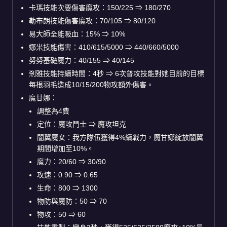
卡瑪技能次要傷害魔攻：150/225
⇒
180/270
勒布朗技能傷害魔攻：70/105
⇒
80/120
易大師全能吸血：15%
⇒
10%
娜米技能傷害：410/615/5000
⇒
440/660/5000
努努基礎魔力：40/155
⇒
40/145
剎雅技能持續時間：4秒
⇒
6次普攻技能對她目前的目標
每根羽毛造成10/15/200物攻額外傷害。
魔甘娜：
調整為4費
定位：魔攻鬥士
⇒
魔攻坦克
闇翼魔女：我方隊伍獲得4%續戰力，魔甘娜綻放闇翼
期間增加至10%。
魔力：20/60
⇒
30/90
攻速：0.90
⇒
0.65
生命：800
⇒
1300
物防與魔防：50
⇒
70
物攻：50
⇒
60