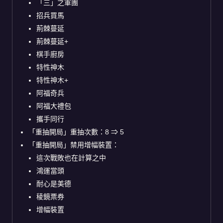
「三」之軍團
招兵買馬
荊棘蔓延
荊棘蔓延+
棋手廚房
特性神木
特性神木+
阿福奇兵
阿福大禮包
攜手同行
「重抽開局」重抽次數：8
⇒
5
「重抽開局」禁用增幅裝置：
這次戰敗也在計算之中
鴻運當頭
耐心是美德
稜鏡票券
增幅裝置