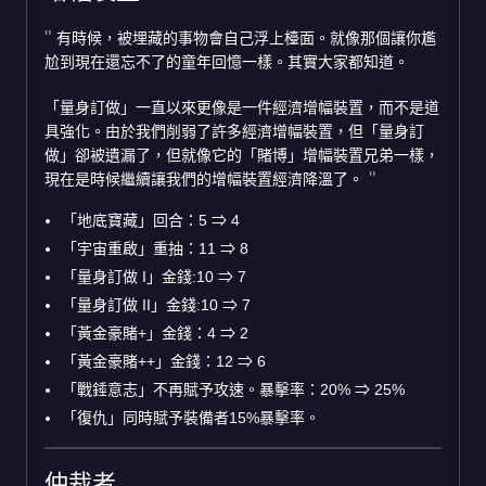
有時候，被埋藏的事物會自己浮上檯面。就像那個讓你尷
尬到現在還忘不了的童年回憶一樣。其實大家都知道。
「量身訂做」一直以來更像是一件經濟增幅裝置，而不是道
具強化。由於我們削弱了許多經濟增幅裝置，但「量身訂
做」卻被遺漏了，但就像它的「賭博」增幅裝置兄弟一樣，
現在是時候繼續讓我們的增幅裝置經濟降溫了。
「地底寶藏」回合：5
⇒
4
「宇宙重啟」重抽：11
⇒
8
「量身訂做 I」金錢:10
⇒
7
「量身訂做 II」金錢:10
⇒
7
「黃金豪賭+」金錢：4
⇒
2
「黃金豪賭++」金錢：12
⇒
6
「戰錘意志」不再賦予攻速。暴擊率：20%
⇒
25%
「復仇」同時賦予裝備者15%暴擊率。
仲裁者