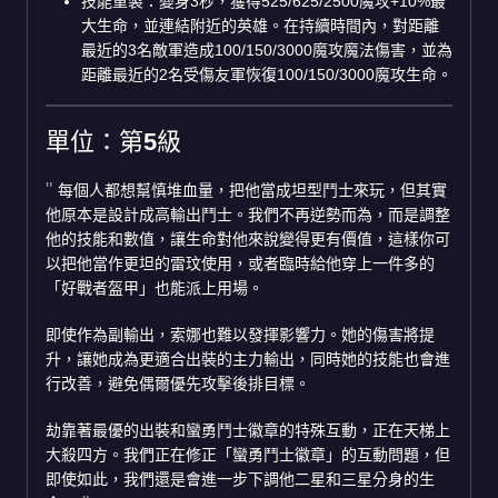
技能重製：變身3秒，獲得525/625/2500魔攻+10%最
大生命，並連結附近的英雄。在持續時間內，對距離
最近的3名敵軍造成100/150/3000魔攻魔法傷害，並為
距離最近的2名受傷友軍恢復100/150/3000魔攻生命。
單位：第5級
每個人都想幫慎堆血量，把他當成坦型鬥士來玩，但其實
他原本是設計成高輸出鬥士。我們不再逆勢而為，而是調整
他的技能和數值，讓生命對他來說變得更有價值，這樣你可
以把他當作更坦的雷玟使用，或者臨時給他穿上一件多的
「好戰者盔甲」也能派上用場。
即使作為副輸出，索娜也難以發揮影響力。她的傷害將提
升，讓她成為更適合出裝的主力輸出，同時她的技能也會進
行改善，避免偶爾優先攻擊後排目標。
劫靠著最優的出裝和蠻勇鬥士徽章的特殊互動，正在天梯上
大殺四方。我們正在修正「蠻勇鬥士徽章」的互動問題，但
即使如此，我們還是會進一步下調他二星和三星分身的生