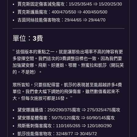
賈克斯固定傷害減免魔攻：15/25/35/45
⇒
15/20/25/30
賈克斯護盾魔攻：400/470/550
⇒
400/450/500
吉茵珂絲技能傷害物攻：29/44/65
⇒
29/44/70
單位：3費
這個版本的重點之一，就是讓那些出場率不高的陣容有更
多發揮空間。我們這次的3費調整目標也一致，因為我們要
加強黛安娜、飛斯、好運姐、鄂爾、煞蜜拉和凱莎（開玩笑
的，不是她）。
眾所皆知，只要搭配得當，凱莎的表現甚至能超越許多4費
單位。我們會大幅下調她的飛彈傷害，雖然數值看起來不
大，但每次施放可都是16發。
黛安娜護盾值：250/290/375魔攻
⇒
275/325/475魔攻
黛安娜星體傷害：50/75/120魔攻
⇒
60/90/145魔攻
飛斯衝刺傷害魔攻：110/165/265
⇒
120/180/290
凱莎技能傷害物攻：32/48/77
⇒
30/45/72