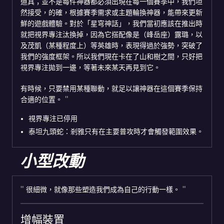
道具；並不是每件神器都必須出現在每一個賽季中，我們坦
然接受，的確，根據賽季需求或主題輪換神器，能帶來更新
鮮的遊戲體驗。對於「星穹神話」，我們當初應該在推出時
就把視界專注汰換掉，因為它搭配像是（峰岳座）露璐，以
及茂凱（某種程度上）等英雄時，表現得過於強勢，突破了
我們的強度框架。所以我們現在卡在了山和樹之間，只好把
視界專注拋到一邊，等著未來某天再見到它。
有時候，只要禁用某種聯動，就足以讓神器在這個賽季保持
合適的位置。
視界專注已停用
泰坦九頭蛇：剎雅只有在主要普攻時才會觸發範圍效果。
小型改動
很細微，就像那些塑造我們成為自己的行動一樣。
增幅裝置