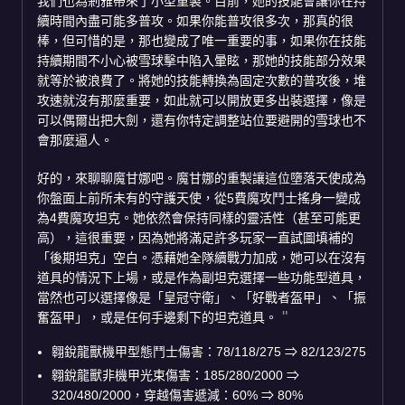
我們也為剎雅帶來了小型重製。目前，她的技能會讓你在持
續時間內盡可能多普攻。如果你能普攻很多次，那真的很
棒，但可惜的是，那也變成了唯一重要的事，如果你在技能
持續期間不小心被雪球擊中陷入暈眩，那她的技能部分效果
就等於被浪費了。將她的技能轉換為固定次數的普攻後，堆
攻速就沒有那麼重要，如此就可以開放更多出裝選擇，像是
可以偶爾出把大劍，還有你特定調整站位要避開的雪球也不
會那麼逼人。
好的，來聊聊魔甘娜吧。魔甘娜的重製讓這位墮落天使成為
你盤面上前所未有的守護天使，從5費魔攻鬥士搖身一變成
為4費魔攻坦克。她依然會保持同樣的靈活性（甚至可能更
高），這很重要，因為她將滿足許多玩家一直試圖填補的
「後期坦克」空白。憑藉她全隊續戰力加成，她可以在沒有
道具的情況下上場，或是作為副坦克選擇一些功能型道具，
當然也可以選擇像是「皇冠守衛」、「好戰者盔甲」、「振
奮盔甲」，或是任何手邊剩下的坦克道具。
翱銳龍獸機甲型態鬥士傷害：78/118/275
⇒
82/123/275
翱銳龍獸非機甲光束傷害：185/280/2000
⇒
320/480/2000，穿越傷害遞減：60%
⇒
80%