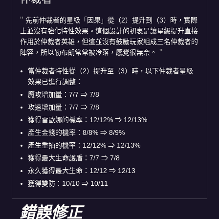
先前仲裁者的星級「因果」從（2）提升到（3）時，實際
上並沒有強化特性效果。這個設計的初衷是讓星級提升直接
作用於仲裁者英雄，但這並沒有鼓勵玩家組成三名仲裁者的
陣容，所以勒布朗常常被冷落，感覺很無奈。
當仲裁者特性從（2）提升至（3）時，以下仲裁者星級
效果已進行調整：
魔攻增加量：7/7
⇒
7/8
攻速增加量：7/7
⇒
7/8
獲得雷歐娜的機率：12/12%
⇒
12/13%
產生金錢的機率：8/8%
⇒
8/9%
產生重抽的機率：12/12%
⇒
12/13%
獲得最大生命護盾：7/7
⇒
7/8
永久獲得最大生命：12/12
⇒
12/13
獲得雙防：10/10
⇒
10/11
錯誤修正