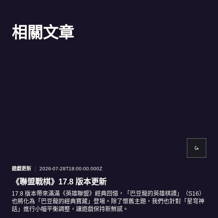
相關文章
遊戲更新
2026-07-28T18:00:00.000Z
遊戲
《聯盟戰棋》17.8 版本更新
《
17.8 版本帶來滿滿《英雄聯盟》經典回憶，「巴豆龍的英雄棋譚」（S16）
17
也將化為「巴豆龍的經典寶藏」登場。除了懷舊主題，我們也針對「星穹神
容帶
話」進行小幅平衡調整，讓遊戲保持新鮮感。