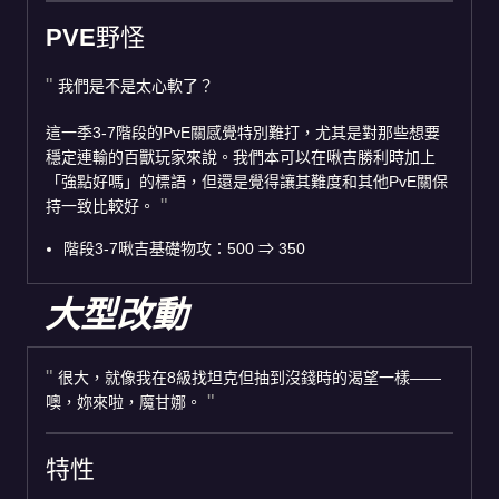
PVE野怪
我們是不是太心軟了？
這一季3-7階段的PvE關感覺特別難打，尤其是對那些想要
穩定連輸的百獸玩家來說。我們本可以在啾吉勝利時加上
「強點好嗎」的標語，但還是覺得讓其難度和其他PvE關保
持一致比較好。
階段3-7啾吉基礎物攻：500
⇒
350
大型改動
很大，就像我在8級找坦克但抽到沒錢時的渴望一樣——
噢，妳來啦，魔甘娜。
特性