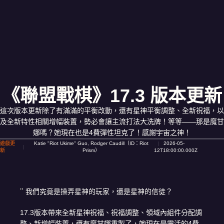
《聯盟戰棋》17.3 版本更新
這次版本更新除了有滿滿的平衡改動，還有星神平衡調整、全新祝福，以
及全新特性相關增幅裝置，勢必會讓主流打法大洗牌！等等——那是魔甘
娜嗎？她現在也是4費彈性坦克了！感謝宇宙之神！
遊戲更
Katie "Riot Ukime" Guo, Rodger Caudill（ID：Riot
2026-05-
新
Prism）
12T18:00:00.000Z
我們究竟是操弄星神的玩家，還是星神的信徒？
17.3版本帶來全新星神祝福、祝福調整、領域內組件分配調
整、新增幅裝置，還有魔甘娜重製了，她現在是靈活的4費