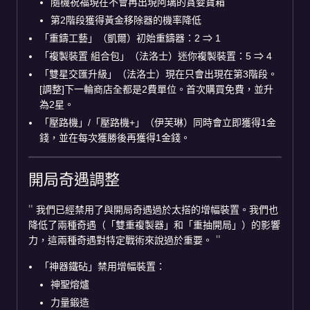
隨機祝福現在不會再出現阿璃的貪婪寶箱
第2階段獲得黃金移除器的機率降低
「重鑄工藝」（凱爾）初始重鑄器：2
⇒
1
「複製裝置 組合包」（法洛士）迷你複製裝置：5
⇒
4
「雙星交匯升級」（法洛士）現在只會出現在第3階段。
[調整]下一輪商店全都是2費單位。首次購買免費，並升
為2星。
「壓路機」/「壓路機+」（伊芙琳）同時會立即獲得1金
錢，並在每次獲勝後再獲得1金錢。
開局奇遇調整
我們已經禁用了與開局奇遇過於太搭的增幅裝置。我們也
降低了兩種奇遇（「雙重複製器」和「重抽開局」）的影響
力，這兩種奇遇對特定戰術來說過於重要。
「神器鐵砧」禁用增幅裝置：
神聖熔爐
力量鍛造