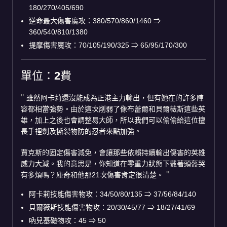
180/270/405/690
逆命最大傷害魔攻：380/570/860/1460
⇒
360/540/810/1380
提摩傷害魔攻：70/105/190/325
⇒
65/95/170/300
單位：2費
雖然阿卡莉還沒能成為正港主力輸出，但有她在的許多陣
容都相當強勢。由於這次削弱了像布蕾爾和貝爾薇斯這些英
雄，加上之後也會調整易大師，所以我們可以偷偷給這位擅
長手裡劍及撕裂物防的忍者來點加強。
賈克斯的固定傷害減免，會讓那些依賴持續輸出傷害的英雄
威力大減。我的意思是，你知道在零重力狀態下戴著頭盔哭
有多煩嗎？庫奇和他那21次傷害肯定很清楚。
阿卡莉技能傷害物攻：34/50/80/135
⇒
37/56/84/140
貝爾薇斯技能傷害物攻：20/30/45/77
⇒
18/27/41/69
吶兒基礎物攻：45
⇒
50