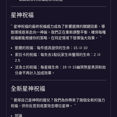
星神祝福
星神祝福的最終祝福威力成為了影響選擇的關鍵因素，導
致環境逐漸走向一神論。我們正在重新調整平衡，確保每種
祝福都能根據你的策略，在特定情境下發揮強大效果。
凱爾的祝福：每件道具提供的生命：15
⇒
10
索拉卡的祝福：每失去1點玩家生命獲得的生命：2
⇒
2.5
法洛士的祝福：每星級生命：18
⇒
15幽冥煞星黑洞和劫
分身不再計入加成效果。
全新星神祝福
覺得自己是神明的寵兒？我們為你帶來了兩個全新的強力
祝福，供你反思到底要效忠哪位星神。
阿璃