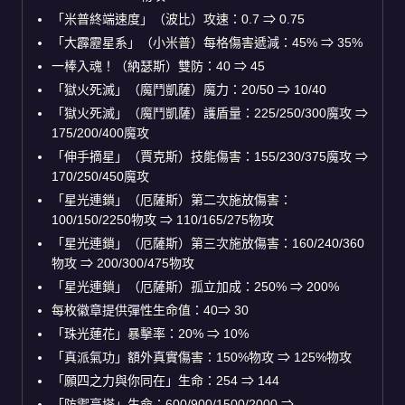
「米普終端速度」（波比）攻速：0.7
⇒
0.75
「大霹靂星系」（小米普）每格傷害遞減：45%
⇒
35%
一棒入魂！（納瑟斯）雙防：40
⇒
45
「獄火死滅」（魔鬥凱薩）魔力：20/50
⇒
10/40
「獄火死滅」（魔鬥凱薩）護盾量：225/250/300魔攻
⇒
175/200/400魔攻
「伸手摘星」（賈克斯）技能傷害：155/230/375魔攻
⇒
170/250/450魔攻
「星光連鎖」（厄薩斯）第二次施放傷害：
100/150/2250物攻
⇒
110/165/275物攻
「星光連鎖」（厄薩斯）第三次施放傷害：160/240/360
物攻
⇒
200/300/475物攻
「星光連鎖」（厄薩斯）孤立加成：250%
⇒
200%
每枚徽章提供彈性生命值：40
⇒
30
「珠光蓮花」暴擊率：20%
⇒
10%
「真派氣功」額外真實傷害：150%物攻
⇒
125%物攻
「願四之力與你同在」生命：254
⇒
144
「防禦高塔」生命：600/900/1500/2000
⇒