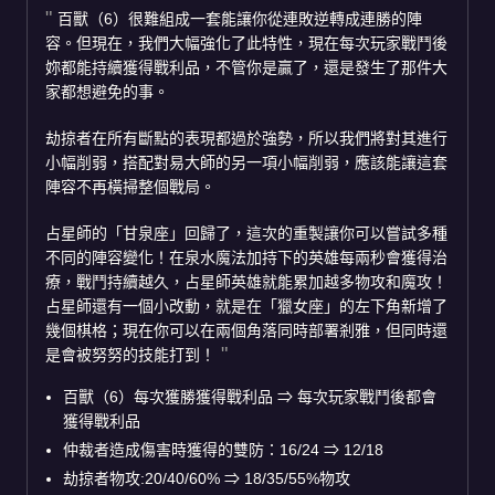
百獸（6）很難組成一套能讓你從連敗逆轉成連勝的陣
容。但現在，我們大幅強化了此特性，現在每次玩家戰鬥後
妳都能持續獲得戰利品，不管你是贏了，還是發生了那件大
家都想避免的事。
劫掠者在所有斷點的表現都過於強勢，所以我們將對其進行
小幅削弱，搭配對易大師的另一項小幅削弱，應該能讓這套
陣容不再橫掃整個戰局。
占星師的「甘泉座」回歸了，這次的重製讓你可以嘗試多種
不同的陣容變化！在泉水魔法加持下的英雄每兩秒會獲得治
療，戰鬥持續越久，占星師英雄就能累加越多物攻和魔攻！
占星師還有一個小改動，就是在「獵女座」的左下角新增了
幾個棋格；現在你可以在兩個角落同時部署剎雅，但同時還
是會被努努的技能打到！
百獸（6）每次獲勝獲得戰利品
⇒
每次玩家戰鬥後都會
獲得戰利品
仲裁者造成傷害時獲得的雙防：16/24
⇒
12/18
劫掠者物攻:20/40/60%
⇒
18/35/55%物攻