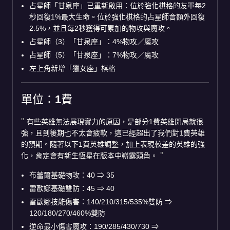
占星師「甘泉座」已重新啟用：位於強化棋格的友軍每2
秒回復1%最大生命。位於強化棋格的占星師會額外回復
2.5%，並且每2秒獲得可累加的物攻與魔攻。
占星師（3）「甘泉座」：4%物攻／魔攻
占星師（5）「甘泉座」：7%物攻／魔攻
左上角新增「獵女座」棋格
單位：1費
有些英雄無法展現實力的原因，是部分1費英雄開局就很
強，且到後期也不太會疲軟，這已經超出了我們對1費英雄
的預期。隨著以下1費英雄調整，加上表現較差的英雄的強
化，肯定會有新生恆星在版本中嶄露頭角。
布蕾爾基礎物攻：40
⇒
35
雷歐娜基礎雙防：45
⇒
40
雷歐娜技能傷害：140/210/315/535%雙防
⇒
120/180/270/460%雙防
逆命最小傷害魔攻：190/285/430/730
⇒