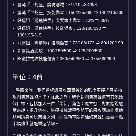
露璐「巨蛇座」魔防削減：5/7/10
⇒
4/6/8
露璐「巨蛇座」技能傷害：150/225/360
⇒
140/210/335
好運姐「極速快手」次要命中傷害：30%
⇒
35%
好運姐「極速快手」技能傷害：120/180/290
⇒
130/195/315
好運姐「降靈師」技能傷害：72/108/172
⇒
80/120/190
鄂爾護盾魔攻：100/150/500
⇒
125/200/500
煞蜜拉物攻技能傷害：360/540/860
⇒
375/560/900
單位：4費
整體來說，我們希望讓魔攻四費英雄的強度更接近目前物
攻四費英雄的水準，除此之外，我們對四費英雄還有其他幾
個目標，包括加入一位「半新」角色：魔甘娜。對於翱銳龍
獸來說，提升他在非終極機械戰甲型態下的魔攻應該能讓他
順利躋身可玩英雄之列；而像勒布朗這樣的英雄只需要一點
小幅強化就能重返榮耀。