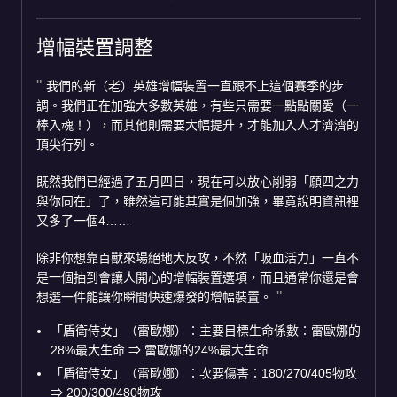
增幅裝置調整
我們的新（老）英雄增幅裝置一直跟不上這個賽季的步
調。我們正在加強大多數英雄，有些只需要一點點關愛（一
棒入魂！），而其他則需要大幅提升，才能加入人才濟濟的
頂尖行列。
既然我們已經過了五月四日，現在可以放心削弱「願四之力
與你同在」了，雖然這可能其實是個加強，畢竟說明資訊裡
又多了一個4……
除非你想靠百獸來場絕地大反攻，不然「吸血活力」一直不
是一個抽到會讓人開心的增幅裝置選項，而且通常你還是會
想選一件能讓你瞬間快速爆發的增幅裝置。
「盾衛侍女」（雷歐娜）：主要目標生命係數：雷歐娜的
28%最大生命
⇒
雷歐娜的24%最大生命
「盾衛侍女」（雷歐娜）：次要傷害：180/270/405物攻
⇒
200/300/480物攻