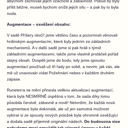
abychom zachovali jejich vzácnost a zábavnost. Pokud by byly
příliš běžné, museli bychom snížit jejich sílu – a pak by to byla
nuda.
Augmentace – osvěžení obsahu:
V sadě Příšery útočí! jsme většinu času a pozornosti věnovali
hrdinským augmentacím, které byly jedním ze základních
mechanismů. A v další sadě jsme si pak hráli s týmiž
základními augmentacemi, takže jsme vlastně protáčeli pořád
stejný obsah. Dospěli jsme do bodu, kdy jsme spoustu
augmentací používali už tři řady po sobě, a nevím, jak vás, ale
mě už unavovalo vídat Požehnání nebes v každém druhém
zápase.
Runeterra se mění přinesla velikou aktualizaci augmentací,
která byla NESMÍRNĚ úspěšná v tom, že sada díky tomu
působila čerstvě, zábavně a nově! Netvrdím, že každá nová
augmentace byla dokonalá, ale už jen samotná možnost
vybírat si ze spousty nových položek byla ohromně osvěžující
a dodala sadě příjemně originální nádech.
Do budoucna sice
nebudeme moci provádět tak výrazné úpravy v každé