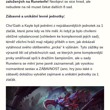
založených na Runeterře!
Neobjeví se sice hned, ale
nebudete na ně muset čekat dalších 8 sad.
Zábavné a unikátní levné jednotky:
Cho'Gath a Kayle byli jedněmi z nejzábavnějších jednotek za 1
zlaťák, které jsme kdy ve hře měli. A i když je bylo chvílemi
obtížné vybalancovat (vzhledem ke komplexnosti jejich sad),
téměř všichni hráči mají nějaký příběh o tom, jak dokázali
vytáhnout svého oblíbeného „prcka“ k výšinám. Tyto zážitky se
výrazně liší od předchozích sad, ve kterých jsme komplexnější
prvky směřovali spíš k dražším šampionům, ale u sady
Runeterra se mění jsme jasně zaznamenali, jak vysokou
rozmanitost sestav a ZÁBAVNOST (ano, hry jsou také o
zábavě) dokážou vytvářet zajímavé a unikátní jednotky za 1
zlaťák.