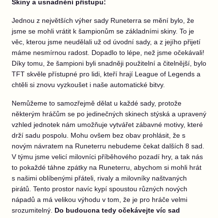
Skiny a usnadnění přístupu:
Jednou z největších výher sady Runeterra se mění bylo, že
jsme se mohli vrátit k šampionům se základními skiny. To je
věc, kterou jsme neudělali už od úvodní sady, a z jejího přijetí
máme nesmírnou radost. Dopadlo to lépe, než jsme očekávali!
Díky tomu, že šampioni byli snadněji použitelní a čitelnější, bylo
TFT skvěle přístupné pro lidi, kteří hrají League of Legends a
chtěli si znovu vyzkoušet i naše automatické bitvy.
Nemůžeme to samozřejmě dělat u každé sady, protože
některým hráčům se po jedinečných skinech stýská a upravený
vzhled jednotek nám umožňuje vytvářet zábavné motivy, které
drží sadu pospolu. Mohu ovšem bez obav prohlásit, že s
novým návratem na Runeterru nebudeme čekat dalších 8 sad.
V týmu jsme velicí milovníci příběhového pozadí hry, a tak nás
to pokaždé táhne zpátky na Runeterru, abychom si mohli hrát
s našimi oblíbenými přáteli, rivaly a milovníky naštvaných
pirátů. Tento prostor navíc kypí spoustou různých nových
nápadů a má velikou výhodu v tom, že je pro hráče velmi
srozumitelný.
Do budoucna tedy očekávejte víc sad