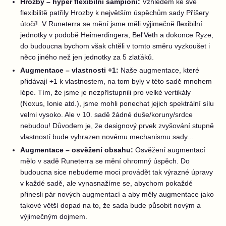
Hrozby – hyper flexibilní šampioni:
Vzhledem ke své
flexibilitě patřily Hrozby k největším úspěchům sady Příšery
útočí!. V Runeterra se mění jsme měli výjimečně flexibilní
jednotky v podobě Heimerdingera, Bel'Veth a dokonce Ryze,
do budoucna bychom však chtěli v tomto směru vyzkoušet i
něco jiného než jen jednotky za 5 zlaťáků.
Augmentace – vlastnosti +1:
Naše augmentace, které
přidávají +1 k vlastnostem, na tom byly v této sadě mnohem
lépe. Tím, že jsme je nezpřístupnili pro velké vertikály
(Noxus, Ionie atd.), jsme mohli ponechat jejich spektrální sílu
velmi vysoko. Ale v 10. sadě žádné duše/koruny/srdce
nebudou! Důvodem je, že designový prvek zvyšování stupně
vlastností bude vyhrazen novému mechanismu sady...
Augmentace – osvěžení obsahu:
Osvěžení augmentací
mělo v sadě Runeterra se mění ohromný úspěch. Do
budoucna sice nebudeme moci provádět tak výrazné úpravy
v každé sadě, ale vynasnažíme se, abychom pokaždé
přinesli pár nových augmentací a aby měly augmentace jako
takové větší dopad na to, že sada bude působit novým a
výjimečným dojmem.