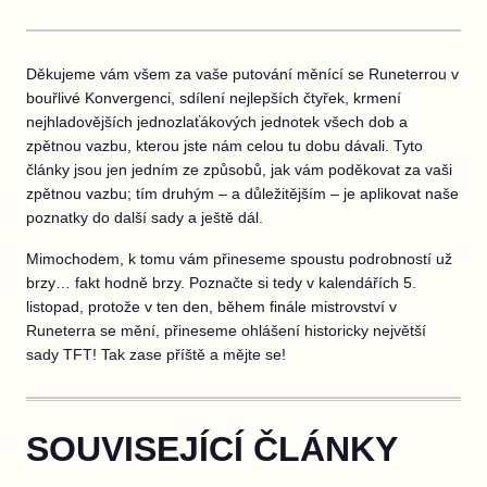
Děkujeme vám všem za vaše putování měnící se Runeterrou v
bouřlivé Konvergenci, sdílení nejlepších čtyřek, krmení
nejhladovějších jednozlaťákových jednotek všech dob a
zpětnou vazbu, kterou jste nám celou tu dobu dávali. Tyto
články jsou jen jedním ze způsobů, jak vám poděkovat za vaši
zpětnou vazbu; tím druhým – a důležitějším – je aplikovat naše
poznatky do další sady a ještě dál.
Mimochodem, k tomu vám přineseme spoustu podrobností už
brzy… fakt hodně brzy. Poznačte si tedy v kalendářích 5.
listopad, protože v ten den, během finále mistrovství v
Runeterra se mění, přineseme ohlášení historicky největší
sady TFT! Tak zase příště a mějte se!
SOUVISEJÍCÍ ČLÁNKY