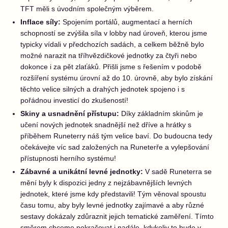
TFT měli s úvodním společným výběrem.
Inflace síly:
Spojením portálů, augmentací a herních
schopností se zvýšila síla v lobby nad úroveň, kterou jsme
typicky vídali v předchozích sadách, a celkem běžně bylo
možné narazit na tříhvězdičkové jednotky za čtyři nebo
dokonce i za pět zlaťáků. Přišli jsme s řešením v podobě
rozšíření systému úrovní až do 10. úrovně, aby bylo získání
těchto velice silných a drahých jednotek spojeno i s
pořádnou investicí do zkušeností!
Skiny a usnadnění přístupu:
Díky základním skinům je
učení nových jednotek snadnější než dříve a hrátky s
příběhem Runeterry náš tým velice baví. Do budoucna tedy
očekávejte víc sad založených na Runeterře a vylepšování
přístupnosti herního systému!
Zábavné a unikátní levné jednotky:
V sadě Runeterra se
mění byly k dispozici jedny z nejzábavnějších levných
jednotek, které jsme kdy představili! Tým věnoval spoustu
času tomu, aby byly levné jednotky zajímavé a aby různé
sestavy dokázaly zdůraznit jejich tematické zaměření. Tímto
směrem chceme pokračovat i nadále, kdykoliv to bude v