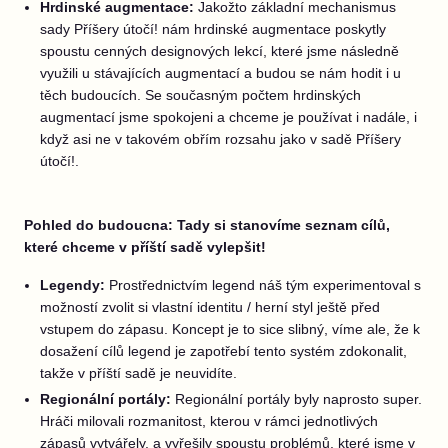
Hrdinské augmentace:
Jakožto základní mechanismus
sady Příšery útočí! nám hrdinské augmentace poskytly
spoustu cenných designových lekcí, které jsme následně
využili u stávajících augmentací a budou se nám hodit i u
těch budoucích. Se současným počtem hrdinských
augmentací jsme spokojeni a chceme je používat i nadále, i
když asi ne v takovém obřím rozsahu jako v sadě Příšery
útočí!.
Pohled do budoucna: Tady si stanovíme seznam cílů,
které chceme v příští sadě vylepšit!
Legendy:
Prostřednictvím legend náš tým experimentoval s
možností zvolit si vlastní identitu / herní styl ještě před
vstupem do zápasu. Koncept je to sice slibný, víme ale, že k
dosažení cílů legend je zapotřebí tento systém zdokonalit,
takže v příští sadě je neuvidíte.
Regionální portály:
Regionální portály byly naprosto super.
Hráči milovali rozmanitost, kterou v rámci jednotlivých
zápasů vytvářely, a vyřešily spoustu problémů, které jsme v