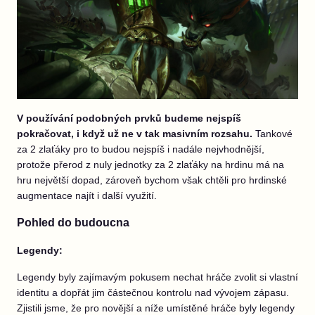
V používání podobných prvků budeme nejspíš
pokračovat, i když už ne v tak masivním rozsahu.
Tankové
za 2 zlaťáky pro to budou nejspíš i nadále nejvhodnější,
protože přerod z
nuly
jednotky za 2 zlaťáky na hrdinu má na
hru největší dopad, zároveň bychom však chtěli pro hrdinské
augmentace najít i další využití.
Pohled do budoucna
Legendy
:
Legendy byly zajímavým pokusem nechat hráče zvolit si vlastní
identitu a dopřát jim částečnou kontrolu nad vývojem zápasu.
Zjistili jsme, že pro novější a níže umístěné hráče byly legendy