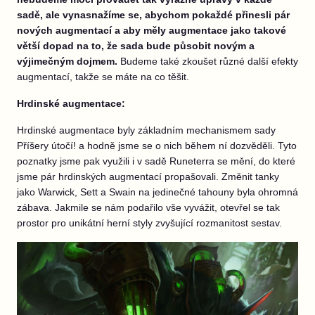
sadě, ale vynasnažíme se, abychom pokaždé přinesli pár
nových augmentací a aby měly augmentace jako takové
větší dopad na to, že sada bude působit novým a
výjimečným dojmem.
Budeme také zkoušet různé další efekty
augmentací, takže se máte na co těšit.
Hrdinské augmentace:
Hrdinské augmentace byly základním mechanismem sady
Příšery útočí! a hodně jsme se o nich během ní dozvěděli. Tyto
poznatky jsme pak využili i v sadě Runeterra se mění, do které
jsme pár hrdinských augmentací propašovali. Změnit tanky
jako Warwick, Sett a Swain na jedinečné tahouny byla ohromná
zábava. Jakmile se nám podařilo vše vyvážit, otevřel se tak
prostor pro unikátní herní styly zvyšující rozmanitost sestav.