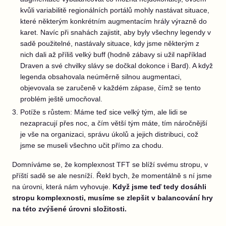
kvůli variabilitě regionálních portálů mohly nastávat situace,
které některým konkrétním augmentacím hrály výrazně do
karet. Navíc při snahách zajistit, aby byly všechny legendy v
sadě použitelné, nastávaly situace, kdy jsme některým z
nich dali až příliš velký buff (hodně zábavy si užil například
Draven a své chvilky slávy se dočkal dokonce i Bard). A když
legenda obsahovala neúměrně silnou augmentaci,
objevovala se zaručeně v každém zápase, čímž se tento
problém ještě umocňoval.
Potíže s růstem: Máme teď sice velký tým, ale lidi se
nezapracují přes noc, a čím větší tým máte, tím náročnější
je vše na organizaci, správu úkolů a jejich distribuci, což
jsme se museli všechno učit přímo za chodu.
Domníváme se, že komplexnost TFT se blíží svému stropu, v
příští sadě se ale nesníží. Řekl bych, že momentálně s ní jsme
na úrovni, která nám vyhovuje.
Když jsme teď tedy dosáhli
stropu komplexnosti, musíme se zlepšit v balancování hry
na této zvýšené úrovni složitosti.