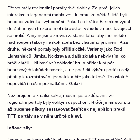
Přesto měly regionální portály dvě slabiny. Za prvé, jejich
interakce s legendami mohla vést k tomu, že někteří lidé byli
hned od začátku zvýhodněni. Pokud se hráč s Ezrealem vydal
do Zatměných trezorů, měl obrovskou výhodu z nasčítávajících
se úroků. A my nejsme zrovna zastánci toho, aby měl někdo
nad soupeři takový náskok zcela bez vlastního přičinění. A za
druhé, některé portály byly příliš složité. Varianty jako Rod
Lightshieldů, Jímka, Noxkraya a další zkrátka nebyly tím, co
hráči chtěli. Lidi baví vzít základní hru a přidat k ní pár
bonusových lahůdek navrch, a ne podřídit výběru portálu celý
přístup k rozmisťování jednotek a hře jako takové. To ostatně
odpovídá i našim poznatkům z Galaxií.
Než přejdeme k další sekci, musím ještě zdůraznit, že
regionální portály byly velikým úspěchem.
Hráči je milovali, a
až budeme někdy sestavovat žebříček nejlepších prvků
TFT, portály se v něm určitě objeví.
Inflace síly:
Jednou z celkem unikátních výzev, které TFT momentálně čelí,