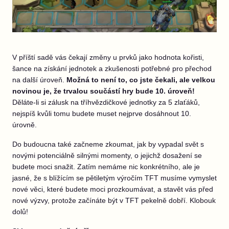
V příští sadě vás čekají změny u prvků jako hodnota kořisti,
šance na získání jednotek a zkušenosti potřebné pro přechod
na další úroveň.
Možná to není to, co jste čekali, ale velkou
novinou je, že trvalou součástí hry bude 10. úroveň!
Děláte-li si zálusk na tříhvězdičkové jednotky za 5 zlaťáků,
nejspíš kvůli tomu budete muset nejprve dosáhnout 10.
úrovně.
Do budoucna také začneme zkoumat, jak by vypadal svět s
novými potenciálně silnými momenty, o jejichž dosažení se
budete moci snažit. Zatím nemáme nic konkrétního, ale je
jasné, že s blížícím se pětiletým výročím TFT musíme vymyslet
nové věci, které budete moci prozkoumávat, a stavět vás před
nové výzvy, protože začínáte být v TFT pekelně dobří. Klobouk
dolů!