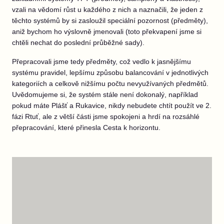
vzali na vědomí růst u každého z nich a naznačili, že jeden z
těchto systémů by si zasloužil speciální pozornost (předměty),
aniž bychom ho výslovně jmenovali (toto překvapení jsme si
chtěli nechat do poslední průběžné sady).
Přepracovali jsme tedy předměty, což vedlo k jasnějšímu
systému pravidel, lepšímu způsobu balancování v jednotlivých
kategoriích a celkově nižšímu počtu nevyužívaných předmětů.
Uvědomujeme si, že systém stále není dokonalý, například
pokud máte Plášť a Rukavice, nikdy nebudete chtít použít ve 2.
fázi Rtuť, ale z větší části jsme spokojeni a hrdí na rozsáhlé
přepracování, které přinesla Cesta k horizontu.