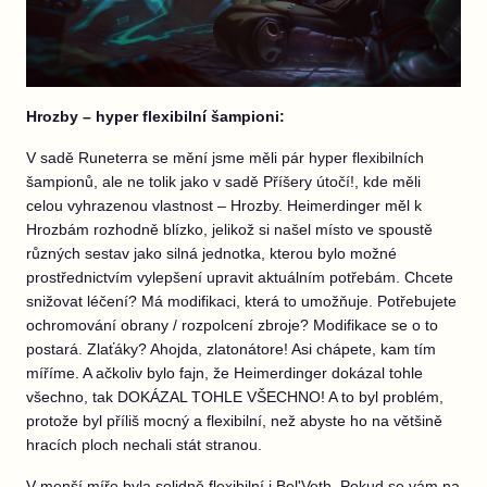
Hrozby – hyper flexibilní šampioni:
V sadě Runeterra se mění jsme měli pár hyper flexibilních
šampionů, ale ne tolik jako v sadě Příšery útočí!, kde měli
celou vyhrazenou vlastnost – Hrozby. Heimerdinger měl k
Hrozbám rozhodně blízko, jelikož si našel místo ve spoustě
různých sestav jako silná jednotka, kterou bylo možné
prostřednictvím vylepšení upravit aktuálním potřebám. Chcete
snižovat léčení? Má modifikaci, která to umožňuje. Potřebujete
ochromování obrany / rozpolcení zbroje? Modifikace se o to
postará. Zlaťáky? Ahojda, zlatonátore! Asi chápete, kam tím
míříme. A ačkoliv bylo fajn, že Heimerdinger dokázal tohle
všechno, tak DOKÁZAL TOHLE VŠECHNO! A to byl problém,
protože byl příliš mocný a flexibilní, než abyste ho na většině
hracích ploch nechali stát stranou.
V menší míře byla solidně flexibilní i Bel'Veth. Pokud se vám na