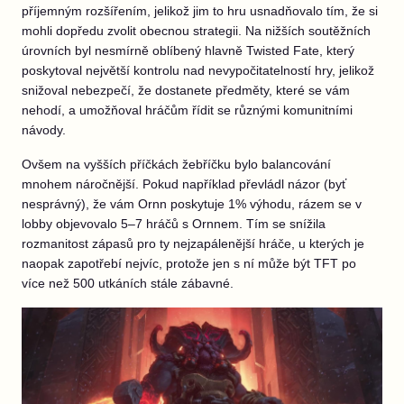
příjemným rozšířením, jelikož jim to hru usnadňovalo tím, že si
mohli dopředu zvolit obecnou strategii. Na nižších soutěžních
úrovních byl nesmírně oblíbený hlavně Twisted Fate, který
poskytoval největší kontrolu nad nevypočitatelností hry, jelikož
snižoval nebezpečí, že dostanete předměty, které se vám
nehodí, a umožňoval hráčům řídit se různými komunitními
návody.
Ovšem na vyšších příčkách žebříčku bylo balancování
mnohem náročnější. Pokud například převládl názor (byť
nesprávný), že vám Ornn poskytuje 1% výhodu, rázem se v
lobby objevovalo 5–7 hráčů s Ornnem. Tím se snížila
rozmanitost zápasů pro ty nejzapálenější hráče, u kterých je
naopak zapotřebí nejvíc, protože jen s ní může být TFT po
více než 500 utkáních stále zábavné.