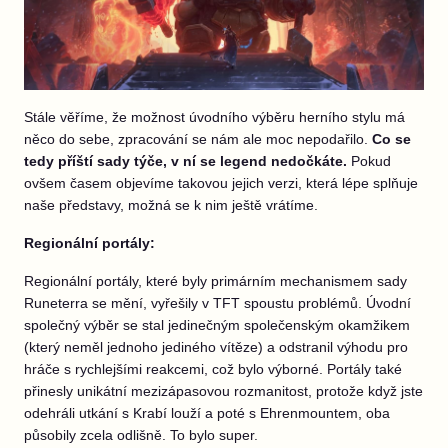
Stále věříme, že možnost úvodního výběru herního stylu má
něco do sebe, zpracování se nám ale moc nepodařilo.
Co se
tedy příští sady týče, v ní se legend nedočkáte.
Pokud
ovšem časem objevíme takovou jejich verzi, která lépe splňuje
naše představy, možná se k nim ještě vrátíme.
Regionální portály:
Regionální portály, které byly primárním mechanismem sady
Runeterra se mění, vyřešily v TFT spoustu problémů. Úvodní
společný výběr se stal jedinečným společenským okamžikem
(který neměl jednoho jediného vítěze) a odstranil výhodu pro
hráče s rychlejšími reakcemi, což bylo výborné. Portály také
přinesly unikátní mezizápasovou rozmanitost, protože když jste
odehráli utkání s Krabí louží a poté s Ehrenmountem, oba
působily zcela odlišně. To bylo super.