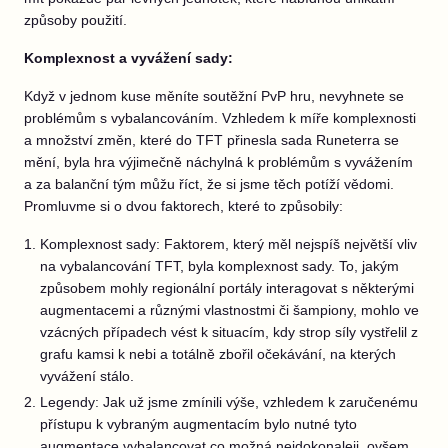
způsoby použití.
Komplexnost a vyvážení sady:
Když v jednom kuse měníte soutěžní PvP hru, nevyhnete se
problémům s vybalancováním. Vzhledem k míře komplexnosti
a množství změn, které do TFT přinesla sada Runeterra se
mění, byla hra výjimečně náchylná k problémům s vyvážením
a za balanční tým můžu říct, že si jsme těch potíží vědomi.
Promluvme si o dvou faktorech, které to způsobily:
Komplexnost sady: Faktorem, který měl nejspíš největší vliv
na vybalancování TFT, byla komplexnost sady. To, jakým
způsobem mohly regionální portály interagovat s některými
augmentacemi a různými vlastnostmi či šampiony, mohlo ve
vzácných případech vést k situacím, kdy strop síly vystřelil z
grafu kamsi k nebi a totálně zbořil očekávání, na kterých
vyvážení stálo.
Legendy: Jak už jsme zmínili výše, vzhledem k zaručenému
přístupu k vybraným augmentacím bylo nutné tyto
augmentace vybalancovat co možná nejdokonaleji, ovšem