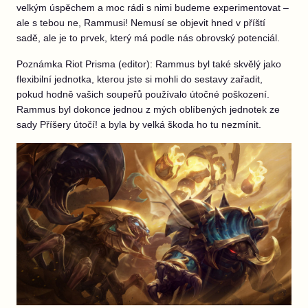
velkým úspěchem a moc rádi s nimi budeme experimentovat –
ale s tebou ne, Rammusi! Nemusí se objevit hned v příští
sadě, ale je to prvek, který má podle nás obrovský potenciál.
Poznámka Riot Prisma (editor): Rammus byl také skvělý jako
flexibilní jednotka, kterou jste si mohli do sestavy zařadit,
pokud hodně vašich soupeřů používalo útočné poškození.
Rammus byl dokonce jednou z mých oblíbených jednotek ze
sady Příšery útočí! a byla by velká škoda ho tu nezmínit.