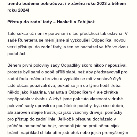
trendu budeme pokračovat i v závěru roku 2023 a během
roku 2024!
Přístup do zadní řady – Hackeři a Zabijáci:
Tato sekce už není v porovnání s tou předchozí tak oslavná. V
sadě Runeterra se mění jsme si vyzkoušeli Odpadlíka, novou
verzi přístupu do zadní řady, a ten se nacházel ve hře ve dvou
podobách.
Během první poloviny sady Odpadlíky skoro nikdo nepoužíval,
protože byli sami o sobě příliš slabí, než aby představovali pro
zadní řadu reálnou hrozbu a vyplatilo se mít v sestavě čtyři.
Lidé občas používali dva, pokud se jim do týmu hodil třeba
někdo jako Katarina, varianta s Odpadlíkem 4 ale zkrátka
nepřipadala v úvahu. A když jsme pak tuto vlastnost v druhé
polovině sady upravili do použitelné podoby, byla sice dobrá,
ale zároveň stejně frustrující jako všechny dřívější pomůcky
pro přístup do zadní linie. Jelikož k přesunu docházelo v
průběhu samotného boje, nemohli jste se proti němu nijak
bránit, například shluknutím jednotek nebo jejich promyšleným