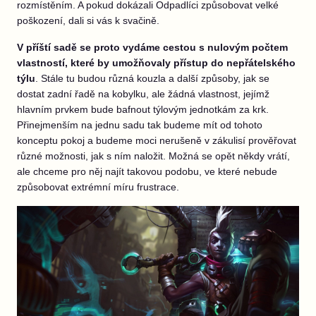
rozmístěním. A pokud dokázali Odpadlíci způsobovat velké
poškození, dali si vás k svačině.
V příští sadě se proto vydáme cestou s nulovým počtem
vlastností, které by umožňovaly přístup do nepřátelského
týlu
. Stále tu budou různá kouzla a další způsoby, jak se
dostat zadní řadě na kobylku, ale žádná vlastnost, jejímž
hlavním prvkem bude bafnout týlovým jednotkám za krk.
Přinejmenším na jednu sadu tak budeme mít od tohoto
konceptu pokoj a budeme moci nerušeně v zákulisí prověřovat
různé možnosti, jak s ním naložit. Možná se opět někdy vrátí,
ale chceme pro něj najít takovou podobu, ve které nebude
způsobovat extrémní míru frustrace.