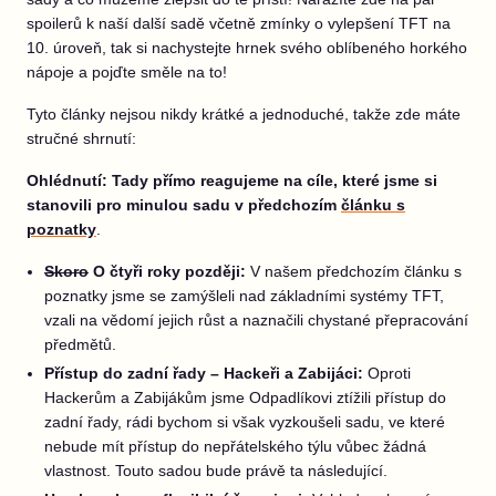
spoilerů k naší další sadě včetně zmínky o vylepšení TFT na
10. úroveň, tak si nachystejte hrnek svého oblíbeného horkého
nápoje a pojďte směle na to!
Tyto články nejsou nikdy krátké a jednoduché, takže zde máte
stručné shrnutí:
Ohlédnutí: Tady přímo reagujeme na cíle, které jsme si
stanovili pro minulou sadu v předchozím
článku s
poznatky
.
Skoro
O čtyři roky později:
V našem předchozím článku s
poznatky jsme se zamýšleli nad základními systémy TFT,
vzali na vědomí jejich růst a naznačili chystané přepracování
předmětů.
Přístup do zadní řady – Hackeři a Zabijáci:
Oproti
Hackerům a Zabijákům jsme Odpadlíkovi ztížili přístup do
zadní řady, rádi bychom si však vyzkoušeli sadu, ve které
nebude mít přístup do nepřátelského týlu vůbec žádná
vlastnost. Touto sadou bude právě ta následující.