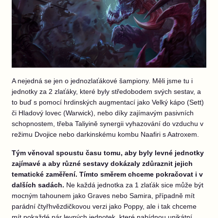
A nejedná se jen o jednozlaťákové šampiony. Měli jsme tu i
jednotky za 2 zlaťáky, které byly středobodem svých sestav, a
to buď s pomocí hrdinských augmentací jako Velký kápo (Sett)
či Hladový lovec (Warwick), nebo díky zajímavým pasivních
schopnostem, třeba Taliyině synergii vyhazování do vzduchu v
režimu Dvojice nebo darkinskému kombu Naafiri s Aatroxem.
Tým věnoval spoustu času tomu, aby byly levné jednotky
zajímavé a aby různé sestavy dokázaly zdůraznit jejich
tematické zaměření. Tímto směrem chceme pokračovat i v
dalších sadách.
Ne každá jednotka za 1 zlaťák sice může být
mocným tahounem jako Graves nebo Samira, případně mít
parádní čtyřhvězdičkovou verzi jako Poppy, ale i tak chceme
mít pokaždé pár levných jednotek, které nabídnou unikátní