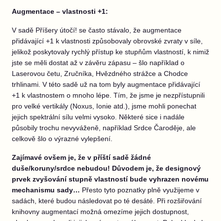
Augmentace – vlastnosti +1:
V sadě Příšery útočí! se často stávalo, že augmentace
přidávající +1 k vlastnosti způsobovaly obrovské zvraty v síle,
jelikož poskytovaly rychlý přístup ke stupňům vlastností, k nimiž
jste se měli dostat až v závěru zápasu – šlo například o
Laserovou četu, Zručníka, Hvězdného strážce a Chodce
trhlinami. V této sadě už na tom byly augmentace přidávající
+1 k vlastnostem o mnoho lépe. Tím, že jsme je nezpřístupnili
pro velké vertikály (Noxus, Ionie atd.), jsme mohli ponechat
jejich spektrální sílu velmi vysoko. Některé sice i nadále
působily trochu nevyváženě, například Srdce Čaroděje, ale
celkově šlo o výrazné vylepšení.
Zajímavé ovšem je, že v příští sadě žádné
duše/koruny/srdce nebudou! Důvodem je, že designový
prvek zvyšování stupně vlastností bude vyhrazen novému
mechanismu sady…
Přesto tyto poznatky plně využijeme v
sadách, které budou následovat po té desáté. Při rozšiřování
knihovny augmentací možná omezíme jejich dostupnost,