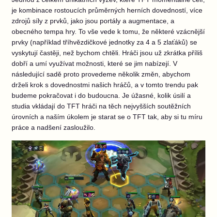
je kombinace rostoucích průměrných herních dovedností, více
zdrojů síly z prvků, jako jsou portály a augmentace, a
obecného tempa hry. To vše vede k tomu, že některé vzácnější
prvky (například tříhvězdičkové jednotky za 4 a 5 zlaťáků) se
vyskytují častěji, než bychom chtěli. Hráči jsou už zkrátka příliš
dobří a umí využívat možnosti, které se jim nabízejí. V
následující sadě proto provedeme několik změn, abychom
drželi krok s dovednostmi našich hráčů, a v tomto trendu pak
budeme pokračovat i do budoucna. Je úžasné, kolik úsilí a
studia vkládají do TFT hráči na těch nejvyšších soutěžních
úrovních a naším úkolem je starat se o TFT tak, aby si tu míru
práce a nadšení zasloužilo.