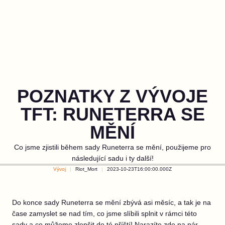
POZNATKY Z VÝVOJE
TFT: RUNETERRA SE
MĚNÍ
Co jsme zjistili během sady Runeterra se mění, použijeme pro
následující sadu i ty další!
Vývoj
Riot_Mort
2023-10-23T16:00:00.000Z
Do konce sady Runeterra se mění zbývá asi měsíc, a tak je na
čase zamyslet se nad tím, co jsme slíbili splnit v rámci této
sady a co můžeme zlepšit do té příští! Narazíte zde na pár