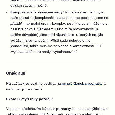
dalších sadách možné.
Komplexnost a vyvážení sady:
Runeterra se mění byla
naše dosud nejkomplexnější sada a máme pocit, že jsme se
přiblížili
maximální úrovni komplexnosti, kterou si můžeme v
naší hře dovolit. Vzhledem k této míře provázanosti (a
dalším důvodům) jsme měli aktualizace, u kterých nebylo
vyvážení zrovna ideální. Příští sada nebude o nic
jednodušší, takže musíme společně s komplexností TFT
zvyšovat také míru analýz vybalancování.
Ohlédnutí
Na začátek se pojďme podívat na
minulý
článek
s poznatky
a
na to, jak jsme si vedli.
Skoro
O čtyři roky později:
V našem předchozím článku s poznatky jsme se zamýšleli nad
základními systémy TFT (předměty, šampiony a vlastnosti),