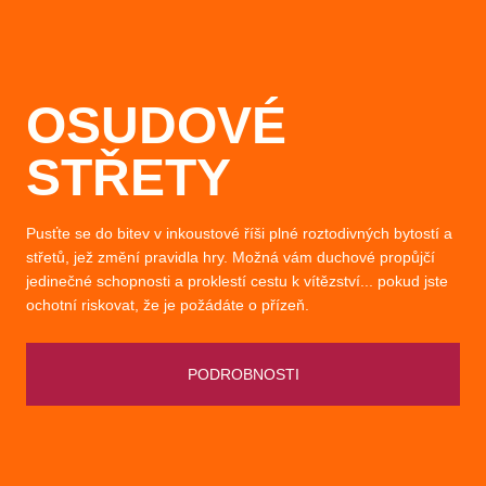
OSUDOVÉ
STŘETY
Pusťte se do bitev v inkoustové říši plné roztodivných bytostí a
střetů, jež změní pravidla hry. Možná vám duchové propůjčí
jedinečné schopnosti a proklestí cestu k vítězství... pokud jste
ochotní riskovat, že je požádáte o přízeň.
PODROBNOSTI