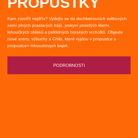
PROPUSTKY
Kam zamířit nejdřív? Vydejte se do dechberoucích svitkových
zemí plných prastarých hájů, jeskyní posetých liliemi,
lehoučkých oblaků a poklidných horských vrcholků. Objevte
nové arény, výbuchy a Chibi, které vyjdou v propustce a
propustce+ Inkoustových bajek.
PODROBNOSTI