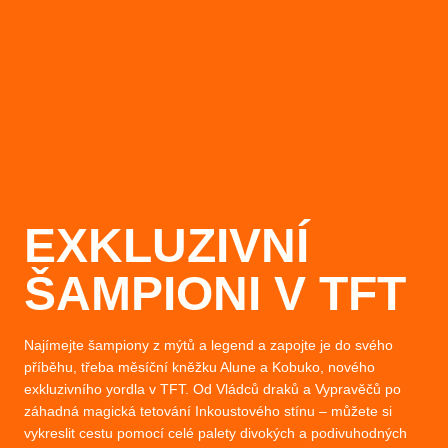
EXKLUZIVNÍ
ŠAMPIONI V TFT
Najímejte šampiony z mýtů a legend a zapojte je do svého
příběhu, třeba měsíční kněžku Alune a Kobuko, nového
exkluzivního yordla v TFT. Od Vládců draků a Vypravěčů po
záhadná magická tetování Inkoustového stínu – můžete si
vykreslit cestu pomocí celé palety divokých a podivuhodných