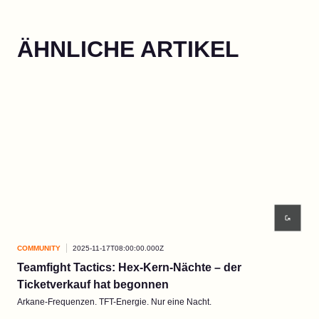
ÄHNLICHE ARTIKEL
COMMUNITY
2025-11-17T08:00:00.000Z
COM
Teamfight Tactics: Hex-Kern-Nächte – der
„K
Ticketverkauf hat begonnen
Reic
Arkane-Frequenzen. TFT-Energie. Nur eine Nacht.