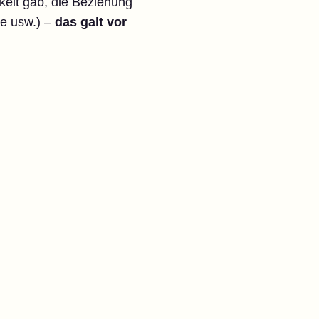
keit gab, die Beziehung
le usw.) –
das galt vor