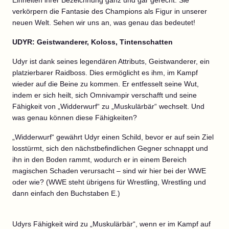
Einheiten ihrer Bezeichnung ganz und gar gerecht. Sie
verkörpern die Fantasie des Champions als Figur in unserer
neuen Welt. Sehen wir uns an, was genau das bedeutet!
UDYR: Geistwanderer, Koloss, Tintenschatten
Udyr ist dank seines legendären Attributs, Geistwanderer, ein
platzierbarer Raidboss. Dies ermöglicht es ihm, im Kampf
wieder auf die Beine zu kommen. Er entfesselt seine Wut,
indem er sich heilt, sich Omnivampir verschafft und seine
Fähigkeit von „Widderwurf“ zu „Muskulärbär“ wechselt. Und
was genau können diese Fähigkeiten?
„
Widderwurf“ gewährt Udyr einen Schild, bevor er auf sein Ziel
losstürmt, sich den nächstbefindlichen Gegner schnappt und
ihn in den Boden rammt, wodurch er in einem Bereich
magischen Schaden verursacht – sind wir hier bei der WWE
oder wie? (WWE steht übrigens für Wrestling, Wrestling und
dann einfach den Buchstaben E.)
Udyrs Fähigkeit wird zu „Muskulärbär“, wenn er im Kampf auf