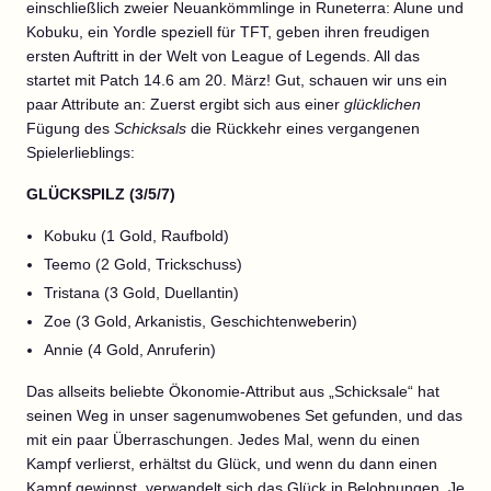
einschließlich zweier Neuankömmlinge in Runeterra: Alune und
Kobuku, ein Yordle speziell für TFT, geben ihren freudigen
ersten Auftritt in der Welt von League of Legends. All das
startet mit Patch 14.6 am 20. März! Gut, schauen wir uns ein
paar Attribute an: Zuerst ergibt sich aus einer
glücklichen
Fügung des
Schicksals
die Rückkehr eines vergangenen
Spielerlieblings:
GLÜCKSPILZ (3/5/7)
Kobuku (1 Gold, Raufbold)
Teemo (2 Gold, Trickschuss)
Tristana (3 Gold, Duellantin)
Zoe (3 Gold, Arkanistis, Geschichtenweberin)
Annie (4 Gold, Anruferin)
Das allseits beliebte Ökonomie-Attribut aus „Schicksale“ hat
seinen Weg in unser sagenumwobenes Set gefunden, und das
mit ein paar Überraschungen. Jedes Mal, wenn du einen
Kampf verlierst, erhältst du Glück, und wenn du dann einen
Kampf gewinnst, verwandelt sich das Glück in Belohnungen. Je