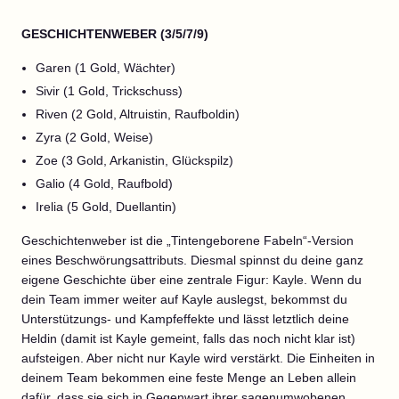
GESCHICHTENWEBER (3/5/7/9)
Garen (1 Gold, Wächter)
Sivir (1 Gold, Trickschuss)
Riven (2 Gold, Altruistin, Raufboldin)
Zyra (2 Gold, Weise)
Zoe (3 Gold, Arkanistin, Glückspilz)
Galio (4 Gold, Raufbold)
Irelia (5 Gold, Duellantin)
Geschichtenweber ist die „Tintengeborene Fabeln“-Version
eines Beschwörungsattributs. Diesmal spinnst du deine ganz
eigene Geschichte über eine zentrale Figur: Kayle. Wenn du
dein Team immer weiter auf Kayle auslegst, bekommst du
Unterstützungs- und Kampfeffekte und lässt letztlich deine
Heldin (damit ist Kayle gemeint, falls das noch nicht klar ist)
aufsteigen. Aber nicht nur Kayle wird verstärkt. Die Einheiten in
deinem Team bekommen eine feste Menge an Leben allein
dafür, dass sie sich in Gegenwart ihrer sagenumwobenen