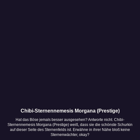
Chibi-Sternennemesis Morgana (Prestige)
Hat das Böse jemals besser ausgesehen? Antworte nicht. Chibi-
Hig
Sternennemesis Morgana (Prestige) weiß, dass sie die schönste Schurkin
Äh
auf dieser Seite des Sternenfelds ist. Erwähne in ihrer Nähe bloß keine
B
Sternenwächter, okay?