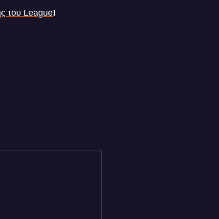
ς του League
!