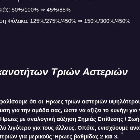
κιάς: 50%/100% ⇒ 45%/85%
ση Φύλακα: 125%/275%/450% ⇒ 150%/300%/450%
κανοτήτων Τριών Αστεριών
φαλίσουμε ότι οι Ήρωες τριών αστεριών υψηλότερο
ση για την ομάδα σας, ώστε να αξίζει το κυνήγι για
α Ήρωες με αναλογική αύξηση Ζημιάς Επίθεσης / Ζωή
λύ λιγότερο για τους άλλους. Οπότε, ενισχύουμε ανα
τεριών για μερικούς Ήρωες βαθμίδας 2 και 3.