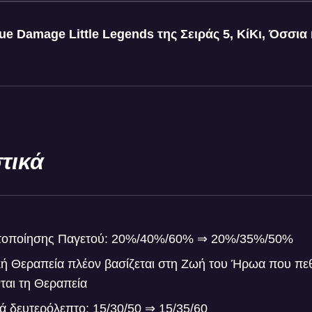
e Damage Little Legends της Σειράς 5, ΚίΚι, Όσσια κ
τικά
ητοποίησης Παγετού: 20%/40%/60% ⇒ 20%/35%/50%
ή Θεραπεία πλέον βασίζεται στη Ζωή του Ήρωα που πεθα
ται τη Θεραπεία
 δευτερόλεπτο: 15/30/50 ⇒ 15/35/60