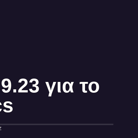
.23 για το
cs
Z