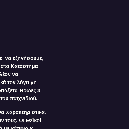
ι να εξηγήσουμε,
ε στο Κατάστημα
λέον να
ά τον λόγο γι'
φτιάξετε Ήρωες 3
του παιχνιδιού.
να Χαρακτηριστικά.
ν τους. Οι Θεϊκοί
ά με κάποιους