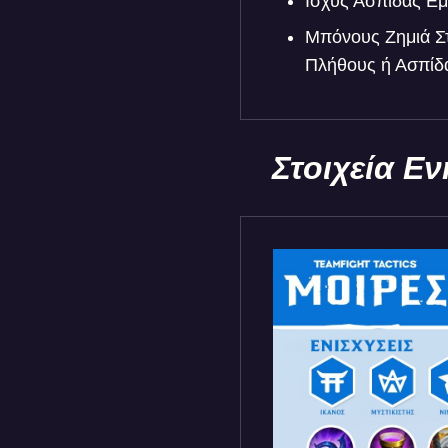
Ισχύς Ασπίδας Εμ
Μπόνους Ζημιά Στ
Πλήθους ή Ασπίδα
Στοιχεία Ε