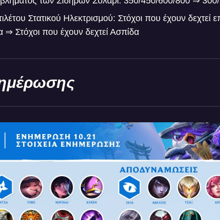
βλήματος των Σιδηρών Σολάρι: 350/450/600/800 ⇒ 300
ιλέτου Στατικού Ηλεκτρισμού: Στόχοι που έχουν δεχτεί 
 ⇒ Στόχοι που έχουν δεχτεί Ασπίδα
νημέρωσης