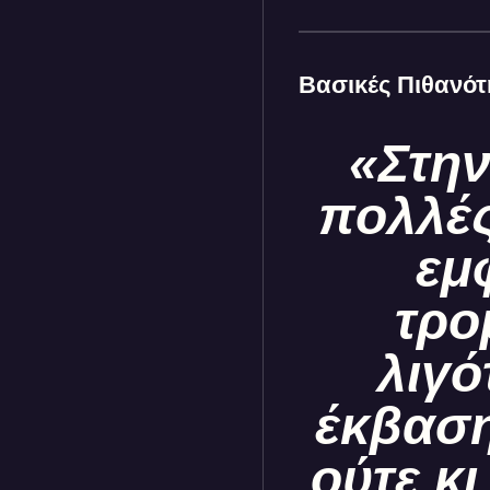
Βασικές Πιθανότ
«Στην
πολλές
εμ
τρο
λιγό
έκβαση
ούτε κι