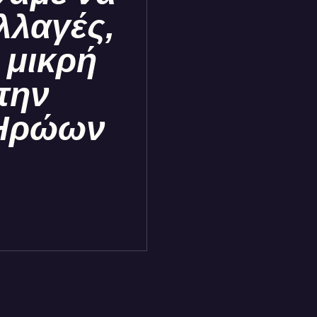
λλαγές,
 μικρή
την
 Ηρώων