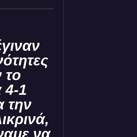
έγιναν
νότητες
 το
 4-1
α την
ικρινά,
έναμε να