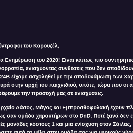
ύντροφοι του Καρουζέλ,
αία Ενημέρωση του 2020! Είναι κάπως πιο συντηρητική
σορροπία, ενισχύοντας συνθέσεις που δεν αποδίδου
24B είχαμε ασχοληθεί με την αποδυνάμωση των Χα
υρά στην αρχή του παιχνιδιού, οπότε, τώρα που οι α
ρέφουμε την προσοχή μας σε ενισχύσεις.
Αρχαίο Δάσος, Μάγος και Εμπροσθοφυλακή έχουν πλ
πως σαν ομάδα χαρακτήρων στο DnD. Ποτέ ξανά δεν ε
κές μονάδες κόστους 1 και μια ενίσχυση στον Σάιλας,
ήσετε αυτά τα μέλη στην ομάδα σας για μερικούς γύρ