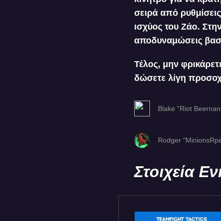
σειρά από ρυθμίσεις
ισχύος του Ζάο. Στη
αποδυναμώσεις βασίζ
Τέλος, μην φρικάρετ
δώσετε λίγη προσοχή
Blake "Riot Beerna
Rodger "MinionsRpe
Στοιχεία Ε