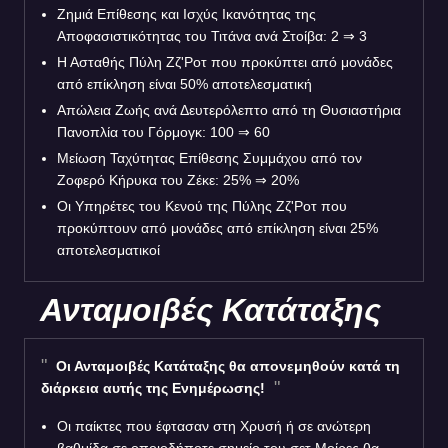
Ζημιά Επίθεσης και Ισχύς Ικανότητας της
Αποφασιστικότητας του Τιτάνα ανά Στοίβα: 2 ⇒ 3
Η Ασταθής Πύλη Ζζ'Ροτ που προκύπτει από μονάδες
από επίκληση είναι 50% αποτελεσματική
Απώλεια Ζωής ανά Δευτερόλεπτο από τη Θυσιαστήρια
Πανοπλία του Γόρμογκ: 100 ⇒ 60
Μείωση Ταχύτητας Επίθεσης Συμμάχου από τον
Ζοφερό Κήρυκα του Ζέκε: 25% ⇒ 20%
Οι Υπηρέτες του Κενού της Πύλης Ζζ'Ροτ που
προκύπτουν από μονάδες από επίκληση είναι 25%
αποτελεσματικοί
Ανταμοιβές Κατάταξης
Οι Ανταμοιβές Κατάταξης θα απονεμηθούν κατά τη
διάρκεια αυτής της Ενημέρωσης!
Οι παίκτες που έφτασαν στη Χρυσή ή σε ανώτερη
βαθμίδα σε οποιοδήποτε σημείο του σετ Μοίρες θα