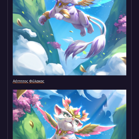
Αήττητος Φύλακας