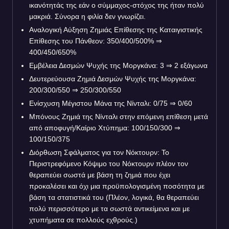
ικανότητάς της εάν ο σύμμαχος-στόχος της ήταν πολύ
μακριά. Σύνορα η φιλία δεν γνωρίζει.
Αναλογική Αύξηση Ζημιάς Επίθεσης της Καταιγιστικής
Επίθεσης του Πάνθεον: 350/400/500% ⇒
400/450/650%
Εμβέλεια Δεσμών Ψυχής της Μοργκάνα: 3 ⇒ 2 εξάγωνα
Δευτερεύουσα Ζημιά Δεσμών Ψυχής της Μοργκάνα:
200/300/550 ⇒ 250/300/550
Ενίσχυση Μέγιστου Μάνα της Νίνταλι: 0/75 ⇒ 0/60
Μπόνους Ζημιά της Νίνταλι στην επόμενη επίθεση μετά
από αποφυγή/Καίριο Χτύπημα: 100/150/300 ⇒
100/150/375
Διόρθωση Σφάλματος για τον Νόκτουρν: Το
Περιστρεφόμενο Κόψιμο του Νόκτουρν πλέον τον
θεραπεύει σωστά με βάση τη ζημιά που έχει
προκαλέσει και όχι μια προϋπολογισμένη ποσότητα με
βάση τα στατιστικά του (Πλέον, λογικά, θα θεραπεύει
πολύ περισσότερο με τα σωστά αντικείμενα και με
χτυπήματα σε πολλούς εχθρούς.)