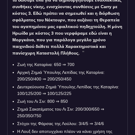
συνθήκες νίκης, ενισχύοντας συνθέσεις με Carry με
κόστος 3. Εδώ πρέπει να σημειωθεί και η διόρθωση
σφάλματος του Νόκτουρν, που αυξάνει τη Θεραπεία
του αγαπημένου μας εφιαλτικού πηδηχτούλη. Η μόνη
Ηρωίδα με κόστος 3 που νερφάραμε εδώ είναι η
Μοργκάνα, που για παράλογα μεγάλο χρόνο
παιχνιδιού διέθετε πολλά Χαρακτηριστικά και
πανίσχυρη Καταστολή Πλήθους.
Ζωή της Καταρίνα: 650 ⇒ 700
Αρχική Ζημιά Ύπουλης Λεπίδας της Καταρίνα:
200/250/400 ⇒ 200/250/450
Δευτερεύουσα Ζημιά Ύπουλης Λεπίδας της Καταρίνα:
100/125/200 ⇒ 100/125/225
Ζωή του Λι Σιν: 800 ⇒ 850
Ζημιά Σακατέματος του Λι Σιν: 200/300/650 ⇒
250/350/750
Στόχοι της Φάρσας της Λούλου: 3/4/5 ⇒ 3/4/6
Η Λουξ δεν αποτυγχάνει πλέον να κάνει χρήση της