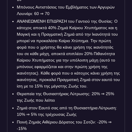
Μπόνους Αντιστάσεις του Εμβλήματος των Αργυρών
Λουνάρι: 60 ⇒ 70
ΑΝΑΝΕΩΜΕΝΗ ΕΠΙΔΡΑΣΗ του Γαντιού της Θυσίας: Ο
κάτοχος αποκτά 40% Ζημιά Καίριου Χτυπήματος και η
Μαγική και η Πραγματική Ζημιά από την Ικανότητά του
μπορεί να προκαλέσει Καίριο Χτύπημα. Την πρώτη
φορά που ο χρήστης θα κάνει χρήση της ικανότητάς
του σε κάθε μάχη, αποκτά επιπλέον 20% Πιθανότητα
Καίριου Χτυπήματος για την υπόλοιπη μάχη (αυτό το
μπόνους εφαρμόζεται και στην πρώτη χρήση της
ικανότητας). Κάθε φορά που ο κάτοχος κάνει χρήση της
ικανότητας, προκαλεί Πραγματική Ζημιά στον εαυτό του
ίση με το 15% της μέγιστης Ζωής του.
Θεραπεία της Θυσιαστήριας Λύτρωσης: 20% ⇒ 25%
της Ζωής που λείπει
Ζημιά στον Εαυτό σας από τη Θυσιαστήρια Λύτρωση:
10% ⇒ 5% της τρέχουσας Ζωής
Ποινή Ζημιάς Αιθέριου Δόρατος του Σοτζίν: -20% ⇒
-15%