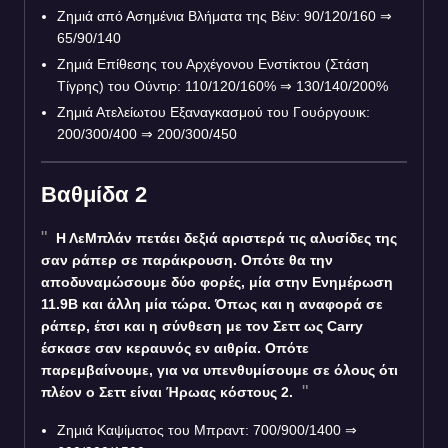
Ζημιά από Ασημένια Βλήματα της Βέιν: 90/120/160
⇒
65/90/140
Ζημιά Επίθεσης του Αρχέγονου Ενστίκτου (Στάση
Τίγρης) του Ούντιρ: 110/120/160% ⇒ 130/140/200%
Ζημιά Ατελείωτου Εξαναγκασμού του Γουόργουικ:
200/300/400 ⇒ 200/300/450
Βαθμίδα 2
Η ΛεΜπλάν πετάει δεξιά αριστερά τις αλυσίδες της
σαν ράπερ σε παράκρουση. Οπότε θα την
αποδυναμώσουμε δύο φορές, μία στην Ενημέρωση
11.9B και άλλη μία τώρα. Όπως και η αναφορά σε
ράπερ, έτσι και η σύνθεση με τον Σεττ ως Carry
έσκασε σαν κεραυνός εν αιθρία. Οπότε
παρεμβαίνουμε, για να υπενθυμίσουμε σε όλους ότι
πλέον ο Σεττ είναι Ήρωας κόστους 2.
Ζημιά Καψίματος του Μπραντ: 700/900/1400 ⇒