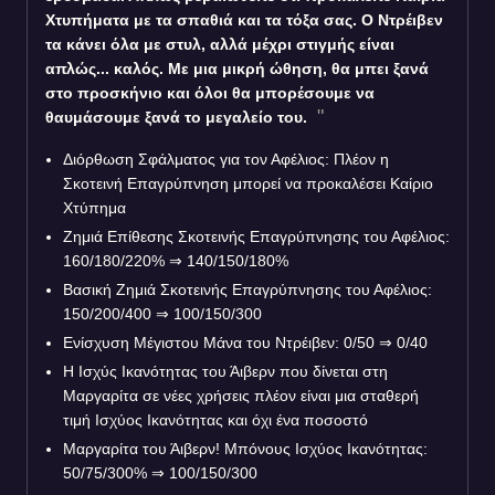
Χτυπήματα με τα σπαθιά και τα τόξα σας. Ο Ντρέιβεν
τα κάνει όλα με στυλ, αλλά μέχρι στιγμής είναι
απλώς... καλός. Με μια μικρή ώθηση, θα μπει ξανά
στο προσκήνιο και όλοι θα μπορέσουμε να
θαυμάσουμε ξανά το μεγαλείο του.
Διόρθωση Σφάλματος για τον Αφέλιος: Πλέον η
Σκοτεινή Επαγρύπνηση μπορεί να προκαλέσει Καίριο
Χτύπημα
Ζημιά Επίθεσης Σκοτεινής Επαγρύπνησης του Αφέλιος:
160/180/220% ⇒ 140/150/180%
Βασική Ζημιά Σκοτεινής Επαγρύπνησης του Αφέλιος:
150/200/400 ⇒ 100/150/300
Ενίσχυση Μέγιστου Μάνα του Ντρέιβεν: 0/50
⇒
0/40
Η Ισχύς Ικανότητας του Άιβερν που δίνεται στη
Μαργαρίτα σε νέες χρήσεις πλέον είναι μια σταθερή
τιμή Ισχύος Ικανότητας και όχι ένα ποσοστό
Μαργαρίτα του Άιβερν! Μπόνους Ισχύος Ικανότητας:
50/75/300% ⇒ 100/150/300