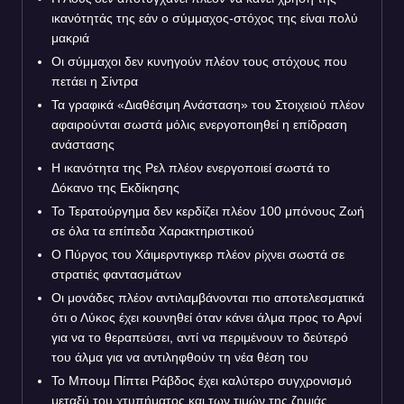
ικανότητάς της εάν ο σύμμαχος-στόχος της είναι πολύ
μακριά
Οι σύμμαχοι δεν κυνηγούν πλέον τους στόχους που
πετάει η Σίντρα
Τα γραφικά «Διαθέσιμη Ανάσταση» του Στοιχειού πλέον
αφαιρούνται σωστά μόλις ενεργοποιηθεί η επίδραση
ανάστασης
Η ικανότητα της Ρελ πλέον ενεργοποιεί σωστά το
Δόκανο της Εκδίκησης
Το Τερατούργημα δεν κερδίζει πλέον 100 μπόνους Ζωή
σε όλα τα επίπεδα Χαρακτηριστικού
Ο Πύργος του Χάιμερντιγκερ πλέον ρίχνει σωστά σε
στρατιές φαντασμάτων
Οι μονάδες πλέον αντιλαμβάνονται πιο αποτελεσματικά
ότι ο Λύκος έχει κουνηθεί όταν κάνει άλμα προς το Αρνί
για να το θεραπεύσει, αντί να περιμένουν το δεύτερό
του άλμα για να αντιληφθούν τη νέα θέση του
Το Μπουμ Πίπτει Ράβδος έχει καλύτερο συγχρονισμό
μεταξύ του χτυπήματος και των τιμών της ζημιάς