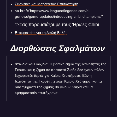
Συσκευές και Μαραφέτια: Επισκόπηση
<a href="https://www.leagueoflegends.com/el-
gr/news/game-updates/introducing-chibi-champions/"
">Σας παρουσιάζουμε τους Ήρωες Chibi
Ετοιμαστείτε για τη Διπλή Βολή!
Διορθώσεις Σφαλμάτων
Ψαλίδια και Γκαζίδια: Η βασική ζημιά της Ικανότητας της
Γκουέν και η ζημιά σε ποσοστό Ζωής δεν έχουν πλέον
ξεχωριστές ζαριές για Καίρια Χτυπήματα. Εάν η
Ικανότητα της Γκουέν πετύχει Καίριο Χτύπημα, και τα
δύο τμήματα της ζημιάς θα γίνουν Καίρια και θα
εφαρμοστούν ταυτόχρονα.