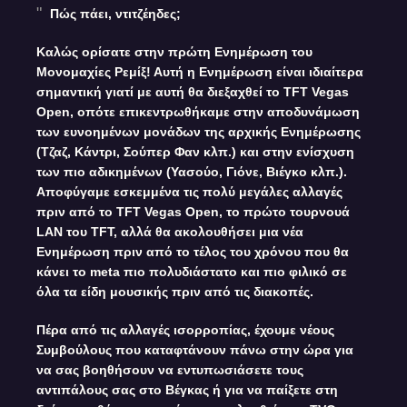
Πώς πάει, ντιτζέηδες;
Καλώς ορίσατε στην πρώτη Ενημέρωση του
Μονομαχίες Ρεμίξ! Αυτή η Ενημέρωση είναι ιδιαίτερα
σημαντική γιατί με αυτή θα διεξαχθεί το TFT Vegas
Open, οπότε επικεντρωθήκαμε στην αποδυνάμωση
των ευνοημένων μονάδων της αρχικής Ενημέρωσης
(Τζαζ, Κάντρι, Σούπερ Φαν κλπ.) και στην ενίσχυση
των πιο αδικημένων (Υασούο, Γιόνε, Βιέγκο κλπ.).
Αποφύγαμε εσκεμμένα τις πολύ μεγάλες αλλαγές
πριν από το TFT Vegas Open, το πρώτο τουρνουά
LAN του TFT, αλλά θα ακολουθήσει μια νέα
Ενημέρωση πριν από το τέλος του χρόνου που θα
κάνει το meta πιο πολυδιάστατο και πιο φιλικό σε
όλα τα είδη μουσικής πριν από τις διακοπές.
Πέρα από τις αλλαγές ισορροπίας, έχουμε νέους
Συμβούλους που καταφτάνουν πάνω στην ώρα για
να σας βοηθήσουν να εντυπωσιάσετε τους
αντιπάλους σας στο Βέγκας ή για να παίξετε στη