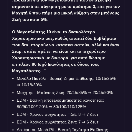
πρόκειται για τον Μαγοπλάστη 5 που ενισχύθηκε
σημαντικά σε σύγκριση με το ορόσημο 3, είτε για τον
Μαχητή 6 που πήρε μια μικρή αύξηση στην μπόνους
Ζωή του κατά 5%.
Ο Μαγοπλάστης 10 είναι το δυσκολότερο
Χαρακτηριστικό μας, καθώς απαιτεί δύο Εμβλήματα
που δεν μπορούν να κατασκευαστούν, αλλά και έναν
Σταρ, οπότε πρέπει να είναι και το ισχυρότερο
Χαρακτηριστικό με διαφορά, για αυτό δώσαμε
επιπλέον 80 Ισχύ Ικανότητας σε όλους τους
Μαγοπλάστες.
Μεγάλο Πιστόλι - Βασική Ζημιά Επίθεσης: 10/15/25%
⇒
10/18/30%
Μαχητής - Μπόνους Ζωή: 20/45/85%
⇒
20/45/90%
EDM - Βασική αποτελεσματικότητα ικανότητας:
80/90/100/120%
⇒
80/100/110/125%
EDM - Χρόνος συχνότητας Τζαξ: 8
⇒
7 δευτ.
EDM - Χρόνος συχνότητας Ζεντ: 7
⇒
6 δευτ.
Αστέρι του Mosh Pit - Βασική Ταχύτητα Επίθεσης: