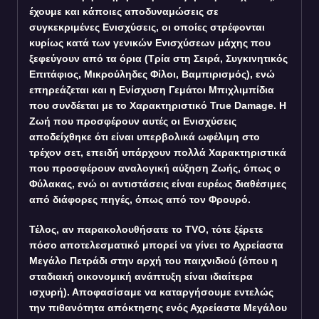
έχουμε και κάποιες αποδυναμώσεις σε
συγκεκριμένες Ενισχύσεις, οι οποίες στρέφονται
κυρίως κατά των γενικών Ενισχύσεων μάχης που
ξεφεύγουν από τα όρια (Τρία στη Σειρά, Συγκινητικός
Επιτάφιος, Μικρούληδες Φίλοι, Βαμπιρισμός), ενώ
επηρεάζεται και η Ενίσχυση Γεμάτοι Μπιχλιμπίδια
που συνδέεται με το Χαρακτηριστικό True Damage. Η
Ζωή που προσφέρουν αυτές οι Ενισχύσεις
αποδείχθηκε ότι είναι υπερβολικά ωφέλιμη στο
τρέχον σετ, επειδή υπάρχουν πολλά Χαρακτηριστικά
που προσφέρουν αναλογική αύξηση Ζωής, όπως ο
Φύλακας, ενώ οι αντιστάσεις είναι ευρέως διαθέσιμες
από διάφορες πηγές, όπως από τον Φρουρό.
Τέλος, αν παρακολουθήσατε το TVO, τότε ξέρετε
πόσο αποτελεσματικό μπορεί να γίνει το Αχρείαστα
Μεγάλο Πετράδι στην αρχή του παιχνιδιού (όπου η
σταδιακή οικονομική ανάπτυξη είναι ιδιαίτερα
ισχυρή). Αποφασίσαμε να καταργήσουμε εντελώς
την πιθανότητα απόκτησης ενός Αχρείαστα Μεγάλου