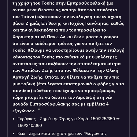
τη χρήση του Τουίτς στην Εμπροσθοφυλακή (με
αντικείμενα Θεραπείας και την Αποφασιστικότητα
του Τιτάνα) αξιοποιούν την αναλογική του ενίσχυση
βάσει Ζημιάς Επίθεσης και Ισχύος Ικανότητας, καθώς
και την ανθεκτικότητα που του προσφέρει το
Χαρακτηριστικό Πανκ. Αν και δεν είμαστε σίγουροι
ότι είναι ο καλύτερος τρόπος για να παίξετε τον
Τουίτς, θέλουμε να υποστηρίξουμε αυτήν την επιλογή
κάνοντας τον Τουίτς πιο ανθεκτικό με υψηλότερες
αντιστάσεις που αυξάνουν την αποτελεσματικότητα
των Ασπίδων Ζωής από τον Φύλακα και την Ολική
Αρπαγή Ζωής. Οπότε, αν θέλετε να παίξετε την πιο
μυοφοβική (έτσι λέγεται επιστημονικά ο φόβος για τα
ποντίκια) σύνθεση που έχουμε να προσφέρουμε,
τώρα μπορείτε να δώσετε τον Αιμοδιψή στη νέα
μονάδα Εμπροσθοφυλακής σας με εμβέλεια 4
εξαγώνων.
Γκράγκας - Ζημιά της Ώρας για Χορό: 150/225/350
⇒
160/240/360
Κέιλ - Ζημιά κατά το χτύπημα των Φλογών της