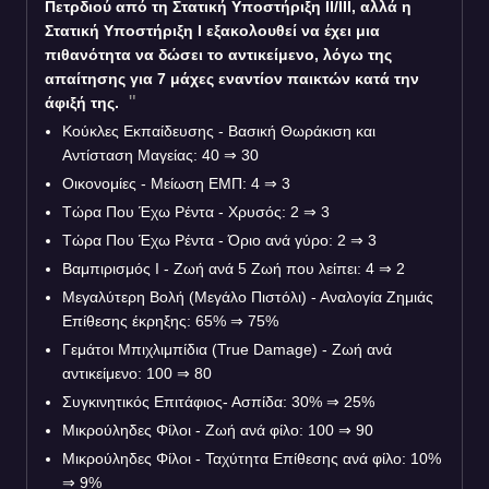
Πετρδιού από τη Στατική Υποστήριξη II/III, αλλά η
Στατική Υποστήριξη I εξακολουθεί να έχει μια
πιθανότητα να δώσει το αντικείμενο, λόγω της
απαίτησης για 7 μάχες εναντίον παικτών κατά την
άφιξή της.
Κούκλες Εκπαίδευσης - Βασική Θωράκιση και
Αντίσταση Μαγείας: 40
⇒
30
Οικονομίες - Μείωση ΕΜΠ: 4
⇒
3
Τώρα Που Έχω Ρέντα - Χρυσός: 2
⇒
3
Τώρα Που Έχω Ρέντα - Όριο ανά γύρο: 2
⇒
3
Βαμπιρισμός I - Ζωή ανά 5 Ζωή που λείπει: 4
⇒
2
Μεγαλύτερη Βολή (Μεγάλο Πιστόλι) - Αναλογία Ζημιάς
Επίθεσης έκρηξης: 65%
⇒
75%
Γεμάτοι Μπιχλιμπίδια (True Damage) - Ζωή ανά
αντικείμενο: 100
⇒
80
Συγκινητικός Επιτάφιος- Ασπίδα: 30%
⇒
25%
Μικρούληδες Φίλοι - Ζωή ανά φίλο: 100
⇒
90
Μικρούληδες Φίλοι - Ταχύτητα Επίθεσης ανά φίλο: 10%
⇒
9%