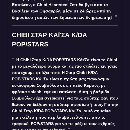
Επιπλέον, ο Chibi Heartsteel Σεττ θα βγει από τα
Βασίλεια των Θησαυρών μέσα σε 24 ώρες από τη
δημοσίευση αυτών των Σημειώσεων Ενημέρωσης!
CHIBI ΣΤΑΡ ΚΑΪ'ΣΑ K/DA
POP/STARS
Η Chibi Σταρ K/DA POP/STARS Κάι'Σα είναι το Chibi
με το μεγαλύτερο όνομα και τις πιο στιλάτες κινήσεις
που έχουμε φτιάξει ποτέ. Η Σταρ Chibi K/DA
POP/STARS Κάι'Σα είναι η πρώτη μας παγκόσμια
κυκλοφορία Συμβούλου σε επίπεδο Κύρους, με
φρέσκα splash, εφέ και εκτέλεση. Αυτή η βαθμίδα
Συμβούλων έχει σχεδιαστεί για τους σούπερ φαν που
θέλουν να δείξουν τη σούπερ αφοσίωσή τους. Για την
Chibi Σταρ K/DA POP/STARS Κάι'Σα, αυτό σημαίνει
μια εκτέλεση που περιλαμβάνει λούπες από το
τραγούδι POP/STARS για να πειράξετε τους εχθρούς
σας αφού τους συντρίψετε!