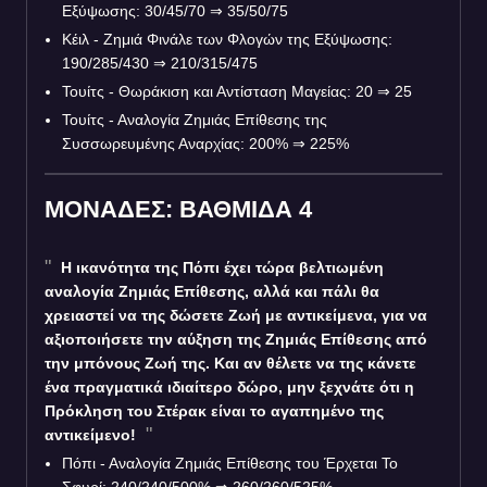
Εξύψωσης: 30/45/70
⇒
35/50/75
Κέιλ - Ζημιά Φινάλε των Φλογών της Εξύψωσης:
190/285/430
⇒
210/315/475
Τουίτς - Θωράκιση και Αντίσταση Μαγείας: 20
⇒
25
Τουίτς - Αναλογία Ζημιάς Επίθεσης της
Συσσωρευμένης Αναρχίας: 200%
⇒
225%
ΜΟΝΑΔΕΣ: ΒΑΘΜΙΔΑ 4
Η ικανότητα της Πόπι έχει τώρα βελτιωμένη
αναλογία Ζημιάς Επίθεσης, αλλά και πάλι θα
χρειαστεί να της δώσετε Ζωή με αντικείμενα, για να
αξιοποιήσετε την αύξηση της Ζημιάς Επίθεσης από
την μπόνους Ζωή της. Και αν θέλετε να της κάνετε
ένα πραγματικά ιδιαίτερο δώρο, μην ξεχνάτε ότι η
Πρόκληση του Στέρακ είναι το αγαπημένο της
αντικείμενο!
Πόπι - Αναλογία Ζημιάς Επίθεσης του Έρχεται Το