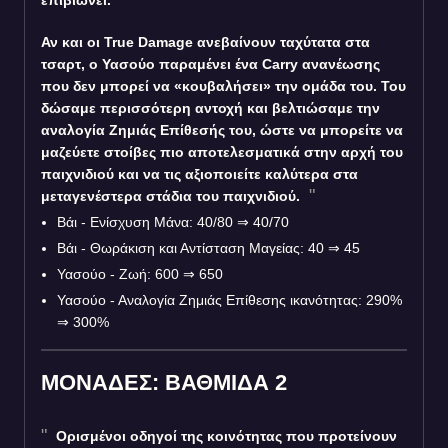
επιβιώνει.
Αν και οι True Damage ανεβαίνουν ταχύτατα στα
τσαρτ, ο Υασούο παραμένει ένα Carry ανανέωσης
που δεν μπορεί να «κουβαλήσει» την ομάδα του. Του
δώσαμε περισσότερη αντοχή και βελτιώσαμε την
αναλογία Ζημιάς Επίθεσής του, ώστε να μπορείτε να
μαζεύετε στοίβες πιο αποτελεσματικά στην αρχή του
παιχνιδιού και να τις αξιοποιείτε καλύτερα στα
μεταγενέστερα στάδια του παιχνιδιού.
Βάι - Ενίσχυση Μάνα: 40/80
⇒
40/70
Βάι - Θωράκιση και Αντίσταση Μαγείας: 40
⇒
45
Υασούο - Ζωή: 600
⇒
650
Υασούο - Αναλογία Ζημιάς Επίθεσης ικανότητας: 290%
⇒
300%
ΜΟΝΑΔΕΣ: ΒΑΘΜΙΔΑ 2
Ορισμένοι οδηγοί της κοινότητας που προτείνουν