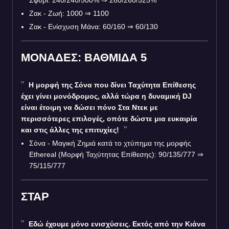
Σφυρί: 240/240/500%
⇒
260/260/525%
Ζακ - Ζωή: 1000
⇒
1100
Ζακ - Ενίσχυση Μάνα: 60/160
⇒
60/130
ΜΟΝΑΔΕΣ: ΒΑΘΜΙΔΑ 5
Η μορφή της Σόνα που δίνει Ταχύτητα Επίθεσης
έχει γίνει μονόδρομος, αλλά τώρα η δυναμική DJ
είναι έτοιμη να δώσει πόνο Στα Ντεκ με
περισσότερες επιλογές, οπότε δώστε μια ευκαιρία
και στις άλλες της επιτυχίες!
Σόνα - Μαγική Ζημιά κατά το χτύπημα της μορφής
Ethereal (Μορφή Ταχύτητας Επίθεσης): 90/135/777
⇒
75/115/777
ΣΤΑΡ
Εδώ έχουμε μόνο ενισχύσεις. Εκτός από την Κιάνα