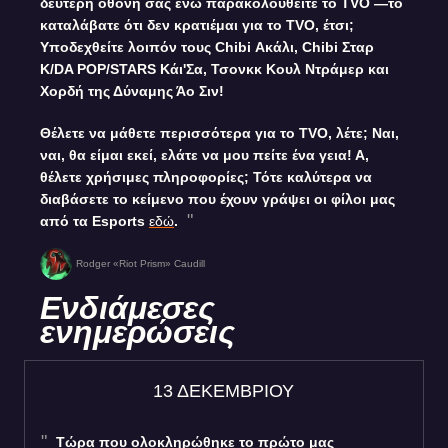
δεύτερη οθόνη σας ενώ παρακολουθείτε το TVO —το
καταλάβατε ότι δεν κρατιέμαι για το TVO, έτσι;
Υποδεχθείτε λοιπόν τους Chibi Ακάλι, Chibi Σταρ
K/DA POP/STARS Κάι'Σα, Τσονκκ Κουλ Ντράμερ και
Χορδή της Δύναμης Άο Σιν!
Θέλετε να μάθετε περισσότερα για το TVO, λέτε; Ναι,
ναι, θα είμαι εκεί, ελάτε να μου πείτε ένα γεια! Α,
θέλετε χρήσιμες πληροφορίες; Τότε καλύτερα να
διαβάσετε το κείμενο που έχουν γράψει οι φίλοι μας
από τα Esports
εδώ
.
Rodger «Riot Prism» Caudill
Ενδιάμεσες
ενημερώσεις
13 ΔΕΚΕΜΒΡΙΟΥ
Τώρα που ολοκληρώθηκε το πρώτο μας