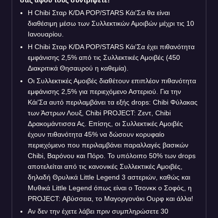
Η Chibi Σταρ K/DA POP/STARS Κάι'Σα θα είναι
διαθέσιμη μέσω των Συλλεκτικών Αμοιβών μέχρι τις 10
Ιανουαρίου.
Η Chibi Σταρ K/DA POP/STARS Κάι'Σα έχει πιθανότητα
εμφάνισης 2,5% από τις Συλλεκτικές Αμοιβές (450
Διακριτικά Θησαυρού η καθεμία).
Οι Συλλεκτικές Αμοιβές διαθέτουν επιπλέον πιθανότητα
εμφάνισης 2,5% για περιεχόμενο Αστεριού. Για την
Κάι'Σα αυτό περιλαμβάνει τα εξής drops: Chibi Φύλακας
των Άστρων Λουξ, Chibi PROJECT: Ζεντ, Chibi
Δρακομάντισσα Ας. Επίσης, οι Συλλεκτικές Αμοιβές
έχουν πιθανότητα 45% να δώσουν κορυφαίο
περιεχόμενο που περιλαμβάνει παραλλαγές βασικών
Chibi, Βαρόνου και Πόρο. Το υπόλοιπο 50% των drops
αποτελείται από τις κανονικές Συλλεκτικές Αμοιβές,
δηλαδή Θρυλικά Little Legend 3 αστεριών, καθώς και
Μυθικά Little Legend όπως είναι ο Τσονκκ ο Σοφός, η
PROJECT: Αβύσσεια, το Μαγοργονάκι Ουρφ και άλλα!
Αν δεν την έχετε λάβει πριν συμπληρώσετε 30