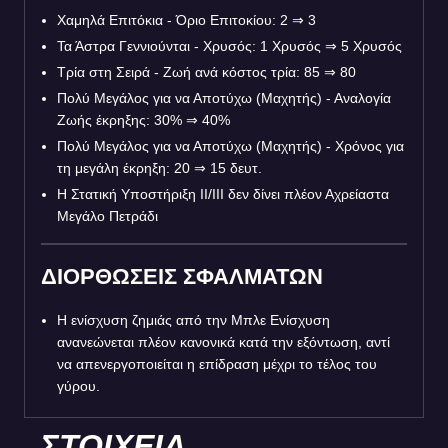
Χαμηλά Επιτόκια - Όριο Επιτοκίου: 2
⇒
3
Τα Άστρα Γεννιούνται - Χρυσός: 1 Χρυσός
⇒
5 Χρυσός
Τρία στη Σειρά - Ζωή ανά κόστος τρία: 85
⇒
80
Πολύ Μεγάλος για να Αποτύχω (Μαχητής) - Αναλογία
Ζωής έκρηξης: 30%
⇒
40%
Πολύ Μεγάλος για να Αποτύχω (Μαχητής) - Χρόνος για
τη μεγάλη έκρηξη: 20
⇒
15 δευτ.
Η Στατική Υποστήριξη II/III δεν δίνει πλέον Αχρείαστα
Μεγάλο Πετράδι
ΔΙΟΡΘΩΣΕΙΣ ΣΦΑΛΜΑΤΩΝ
Η ενίσχυση ζημιάς από την Μπλε Ενίσχυση
ανανεώνεται πλέον κανονικά κατά την εξόντωση, αντί
να απενεργοποιείται η επίδραση μέχρι το τέλος του
γύρου.
ΣΤΟΙΧΕΙΑ