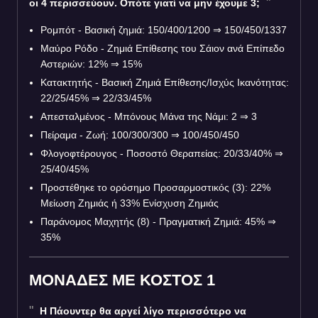
οι 4 περισσεύουν. Οπότε γιατί να μην έχουμε 3;
Ρομπότ - Βασική ζημιά: 150/400/1200 ⇒ 150/450/1337
Μαύρο Ρόδο - Ζημιά Επίθεσης του Σάιον ανά Επίπεδο
Αστεριών: 12% ⇒ 15%
Κατακτητής - Βασική Ζημιά Επίθεσης/Ισχύς Ικανότητας:
22/25/45% ⇒ 22/33/45%
Απεσταλμένος - Μπόνους Μάνα της Νάμι: 2 ⇒ 3
Πείραμα - Ζωή: 100/300/300 ⇒ 100/450/450
Φλογοφτέρουγος - Ποσοστό Θεραπείας: 20/33/40% ⇒
25/40/45%
Προστέθηκε το ορόσημο Προσαρμοστικός (3): 22%
Μείωση Ζημιάς ή 33% Ενίσχυση Ζημιάς
Παράνομος Μαχητής (8) - Πραγματική Ζημιά: 45% ⇒
35%
ΜΟΝΑΔΕΣ ΜΕ ΚΟΣΤΟΣ 1
Η Πάουντερ θα αργεί λίγο περισσότερο να