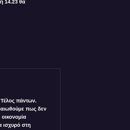
η 14.23 θα
 Τέλος πάντων.
βαιωθούμε πως δεν
 οικονομία
α ισχυρό στη