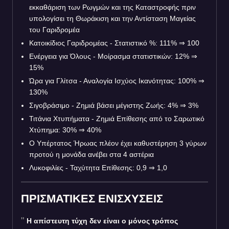
εκκαθάριση των Ρωγμών και της Καταστροφής πριν
υπολογίσει τη Θωράκιση και την Αντίσταση Μαγείας
του Γαριδρομέα
Κατοικίδιος Γαριδρομέας - Στατιστικό %: 111%
⇒
100
Ενέργεια για Όλους - Μοίρασμα στατιστικών: 12%
⇒
15%
Ώρα για Γλίτσα - Αναλογία Ισχύος Ικανότητας: 100%
⇒
130%
Σιγοβράσιμο - Ζημιά βάσει μέγιστης Ζωής: 4%
⇒
3%
Τιτάνια Χτυπήματα - Ζημιά Επίθεσης από το Σαρωτικό
Χτύπημα: 30%
⇒
40%
Ο Υπέρτατος Ήρωας πλέον έχει καθυστέρηση 3 γύρων
προτού η μονάδα ανέβει στα 4 αστέρια
Λυκοφιλίες - Ταχύτητα Επίθεσης: 0,9
⇒
1,0
ΠΡΙΣΜΑΤΙΚΕΣ ΕΝΙΣΧΥΣΕΙΣ
Η απίστευτη τύχη δεν είναι ο μόνος τρόπος