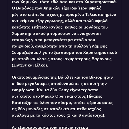
των Χημικών, τόσο εδώ όσο και στα Χαρακτηριστικά.
Ο Βαρόνος των Χημικών είχε ιδιαίτερα υψηλό
μέγιστο επίπεδο ισχύος με ορισμένα Τελειοποιημένα
αντικείμενα εξαργύρωσης, αλλά και πολύ υψηλό
κατώτατο επίπεδο ισχύος, καθώς οι μονάδες του
Χαρακτηριστικού μπορούσαν να ενισχύονται
επαρκώς για τα μεταγενέστερα στάδια του
παιχνιδιού, ανεξάρτητα από τη συλλογή Λάμψης.
Συμμαζέψαμε λίγο το ξέσπασμα του Χαρακτηριστικού
με αποδυναμώσεις στους ισχυρότερους Βαρόνους
(Σιντζντ και Σίλκο).
Οι αποδυναμώσεις της Βάιολετ και του Βίκτορ ήταν
οι δύο μεγαλύτερες αποδυναμώσεις σε αυτή την
ενημέρωση. Και τα δύο Carry είχαν τεράστιο
αντίκτυπο στο Macao Open και στους Πίνακες
Κατάταξης σε όλον τον κόσμο, οπότε φέραμε αυτές
τις δύο μονάδες σε αποδεκτά επίπεδα ισχύος
ανάλογα με το κόστος τους (1 και 6 αντίστοιχα).
Αν εξαιρέσουμε κάποια σπάνια τυχερά