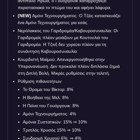
αντίπαλο Ήρωα, ο Γουόργουικ καταβροχθίζει
περιστασιακά το πτώμα του και αφήνει λάφυρα.
[NEW]
Αμόνι Τεχνουργήματος: Ο Τζέις κατασκευάζει
ένα Αμόνι Τεχνουργήματος για εσάς.
Νερόλακκος του Γαριδρομέα/Καβουροσυναυλία: Οι
Γαριδρομείς πλέον μοιάζουν με Κουτουλιά του
Γαριδρομέα. Η Τζινξ δεν χορεύει πλέον για τη
συνάντηση Καβουροσυναυλία
Κουρδιστή Μαϊμού: Απενεργοποιήθηκε στην
Υπερανανέωση. Δεν προκαλεί πλέον διπλάσια ζημιά
στη Διπλή Βολή. Μικρές ρυθμίσεις στην τελετή.
Ρύθμιση πιθανοτήτων:
Το Όραμα του Βίκτορ: 8%
Η Βοήθεια της Μελ: 8%
Η Πείνα του Γουόργουικ: 8%
Αμόνι Τεχνουργήματος: 4%
Αμόνια Συστατικών: 15%
⇒
10%
Τριπλός Χρυσός 15%
⇒
10%
Συνδρομή Χρυσού 6%:
⇒
4%