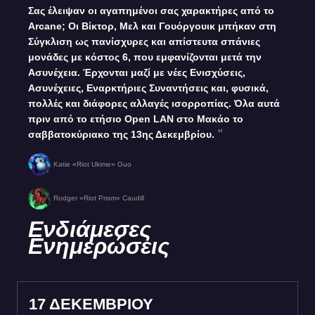
Σας έλειψαν οι αγαπημένοι σας χαρακτήρες από το
Arcane; Οι Βίκτορ, Μελ και Γουόργουικ μπήκαν στη
Σύγκλιση ως πανίσχυρες και απίστευτα σπάνιες
μονάδες με κόστος 6, που εμφανίζονται μετά την
Ασυνέχεια. Έρχονται μαζί με νέες Ενισχύσεις,
Ασυνέχειες, Εναρκτήριες Συναντήσεις και, φυσικά,
πολλές και διάφορες αλλαγές ισορροπίας. Όλα αυτά
πριν από το ετήσιο Open LAN στο Μακάο το
σαββατοκύριακο της 13ης Δεκεμβρίου.
Katie «Riot Ukime» Guo
Rodger «Riot Prism» Caudill
Ενδιάμεσες
Ενημερώσεις
17 ΔΕΚΕΜΒΡΙΟΥ