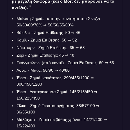
με μεγάλη διαφορά (και ο Mort δεν μπορούσε να το
αντέξει).
Μείωση Ζημιάς από την ικανότητα του Σιντζντ:
50/50/60/70%
⇒
50/50/55/60%
Βάιολετ - Ζημιά Επίθεσης: 50
⇒
46
Καμίλ - Ζημιά Επίθεσης: 50
⇒
52
Νόκτουρν - Ζημιά Επίθεσης: 65
⇒
63
Ζέρι - Ζημιά Επίθεσης: 45
⇒
48
Γκάνγκπλανκ (από κοντά) - Ζημιά Επίθεσης: 60
⇒
65
Λόρις - Μάνα: 50/90
⇒
40/80
Έκκο - Ζημιά Ικανότητας: 290/435/1200
⇒
300/450/1200
Έκκο - Δευτερεύουσα Ζημιά: 145/215/450
⇒
150/225/450
Σίλκο - Ζημιά Τερατουργήματος: 38/57/100
⇒
36/55/100
Μάλζαχαρ - Ζημιά σε βάθος χρόνου: 14/21/400
⇒
15/22/400