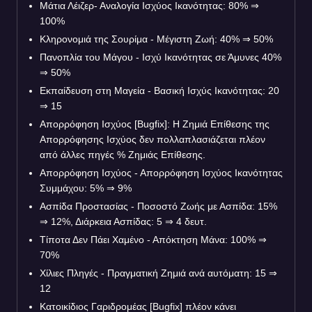
Μάτια Λέιζερ- Αναλογία Ισχύος Ικανότητας: 80%
⇒
100%
Κληρονομιά της Σουρίμα - Μέγιστη Ζωή: 40%
⇒
50%
Πανοπλία του Μάγου - Ισχύ Ικανότητας σε Άμυνες 40%
⇒
50%
Εκπαίδευση στη Μαγεία - Βασική Ισχύς Ικανότητας: 20
⇒
15
Απορρόφηση Ισχύος [Bugfix]: Η Ζημιά Επίθεσης της
Απορρόφησης Ισχύος δεν πολλαπλασιάζεται πλέον
από άλλες πηγές % Ζημιάς Επίθεσης.
Απορρόφηση Ισχύος - Απορρόφηση Ισχύος Ικανότητας
Συμμάχου: 5%
⇒
9%
Ασπίδα Προστασίας - Ποσοστό Ζωής με Ασπίδα: 15%
⇒
12%, Διάρκεια Ασπίδας: 5
⇒
4 δευτ.
Τίποτα Δεν Πάει Χαμένο - Απόκτηση Μάνα: 100%
⇒
70%
Χίλιες Πληγές - Πραγματική Ζημιά ανά αυτόματη: 15
⇒
12
Κατοικίδιος Γαριδρομέας [Bugfix] πλέον κάνει