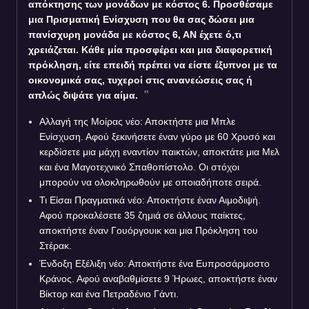
απόκτησης των μονάδων με κόστος 6. Προσθέσαμε
μια Πρισματική Ενίσχυση που θα σας δώσει μια
πανίσχυρη μονάδα με κόστος 6, ΑΝ έχετε ό,τι
χρειάζεται. Κάθε μία προσφέρει και μια διαφορετική
πρόκληση, είτε επειδή πρέπει να είστε έξυπνοι με τα
οικονομικά σας, τυχεροί στις ανανεώσεις σας ή
απλώς διψάτε για αίμα.
Αλλαγή της Μοίρας
νέο
: Αποκτήστε μια Μπλε
Ενίσχυση. Αφού ξεκινήσετε έναν γύρο με 60 Χρυσό και
κερδίσετε μια μάχη εναντίον παικτών, αποκτάτε μια Μελ
και ένα Μαγοτεχνικό Σπαθοπίστολο. Οι στόχοι
μπορούν να ολοκληρωθούν με οποιαδήποτε σειρά.
Τι Είσαι Πραγματικά
νέο
: Αποκτήστε έναν Αιμοδιψή.
Αφού προκαλέσετε 35 ζημιά σε άλλους παίκτες,
αποκτήστε έναν Γουόργουικ και μια Πρόκληση του
Στέρακ.
Ένδοξη Εξέλιξη
νέο
: Αποκτήστε ένα Ευπροσάρμοστο
Κράνος. Αφού αναβαθμίσετε 9 Ήρωες, αποκτήστε έναν
Βίκτορ και ένα Πετραδένιο Γάντι.