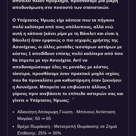
αποτελεί πλέον πρόβλημα, προσθέσαμε μια μικρή
αποδυνάμωση στο ποσοστό των στατιστικών.
Ο Υπέρτατος Ήρωας είχε κάποια που τα πήγαινε
πολύ καλύτερα από τους υπόλοιπους, αλλά ενώ
αυτή η κάποια (κάνει ρίμα με τη Βάιολετ και είναι η
Βάιολετ) ήταν εμφανώς ο πιο ισχυρός χρήστης της
Ασυνέχειας, οι άλλες μονάδες τεσσάρων αστέρων με
κόστος 1 αποδίδουν επίσης πολύ καλύτερα από όσο
θα έπρεπε με την Ασυνέχεια. Αντί να
αποδυναμώσουμε όλες τις μονάδες με κόστος
τέσσερα, προσθέσαμε έναν πρακτικό μοχλό ισχύος
που θα προκαλέσει μια καθυστέρηση όταν ξεκινήσει
η Ασυνέχεια. Μπορείτε να επιβιώσετε άλλους 3
γύρους πριν ανεβάσετε το επίπεδο αστεριών σας και
γίνετε ο Υπέρτατος Ήρωας;
Αδιανόητη Απόκρυφη Γνώση - Μπόνους Αντίσταση
Μαγείας: 50
⇒
65
Βρέχει Θωράκιση - Μετατροπή Θωράκισης σε Ζημιά
Επίθεσης: 25%
⇒
30%