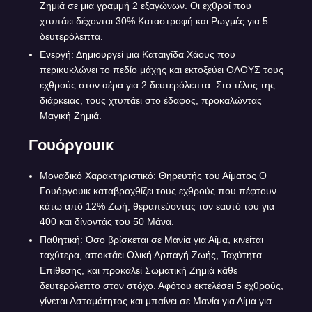
Ζημιά σε μια γραμμή 2 εξαγώνων. Οι εχθροί που
χτυπάει δέχονται 30% Καταστροφή και Ρωγμές για 5
δευτερόλεπτα.
Ενεργή: Δημιουργεί μια Καταιγίδα Χάους που
περικυκλώνει το πεδίο μάχης και εκτοξεύει ΟΛΟΥΣ τους
εχθρούς στον αέρα για 2 δευτερόλεπτα. Στο τέλος της
διάρκειας, τους χτυπάει στο έδαφος, προκαλώντας
Μαγική Ζημιά.
Γουόργουικ
Μοναδικό Χαρακτηριστικό: Θηρευτής του Αίματος Ο
Γουόργουικ καταβροχθίζει τους εχθρούς που πέφτουν
κάτω από 12% Ζωή, θεραπεύοντας τον εαυτό του για
400 και δίνοντάς του 50 Μάνα.
Παθητική: Όσο βρίσκεται σε Μανία για Αίμα, κινείται
ταχύτερα, αποκτάει Ολική Αρπαγή Ζωής, Ταχύτητα
Επίθεσης, και προκαλεί Σωματική Ζημιά κάθε
δευτερόλεπτο στον στόχο. Αφότου εκτελέσει 5 εχθρούς,
γίνεται Ασταμάτητος και μπαίνει σε Μανία για Αίμα για