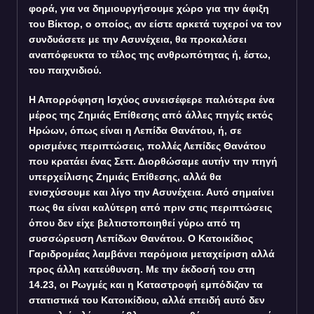
φορά, για να δημιουργήσουμε χώρο για την άφιξη
του Βίκτορ, ο οποίος, αν είστε αρκετά τυχεροί να τον
συνδυάσετε με την Ασυνέχεια, θα προκαλέσει
αναπόφευκτα το τέλος της ανθρωπότητας ή, έστω,
του παιχνιδιού.
Η Απορρόφηση Ισχύος συνεισέφερε παλιότερα ένα
μέρος της Ζημιάς Επίθεσης από άλλες πηγές εκτός
Ηρώων, όπως είναι η Λεπίδα Θανάτου, ή, σε
ορισμένες περιπτώσεις, πολλές Λεπίδες Θανάτου
που κρατάει ένας Σεττ. Διορθώσαμε αυτήν την πηγή
υπερχείλισης Ζημιάς Επίθεσης, αλλά θα
ενισχύσουμε και λίγο την Ασυνέχεια. Αυτό σημαίνει
πως θα είναι καλύτερη από πριν στις περιπτώσεις
όπου δεν είχε βελτιστοποιηθεί γύρω από τη
συσσώρευση Λεπίδων Θανάτου. Ο Κατοικίδιος
Γαριδρομέας λαμβάνει παρόμοια μεταχείριση αλλά
προς άλλη κατεύθυνση. Με την έκδοσή του στη
14.23, οι Ρωγμές και η Καταστροφή εμπόδιζαν τα
στατιστικά του Κατοικίδιου, αλλά επειδή αυτό δεν