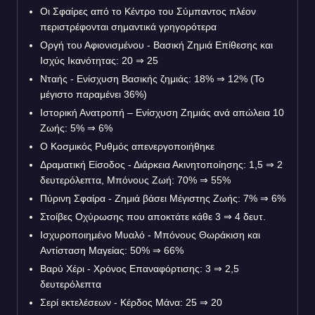
Οι Σφαίρες από το Κέντρο του Σύμπαντος πλέον
περιστρέφονται σημαντικά γρηγορότερα
Οργή του Αφιονισμένου - Βασική Ζημιά Επίθεσης και
Ισχύς Ικανότητας: 20
⇒
25
Νταής - Ενίσχυση Βασικής ζημιάς: 18%
⇒
12% (Το
μέγιστο παραμένει 36%)
Ιστορική Ανατροπή – Ενίσχυση Ζημιάς ανά απώλεια 10
Ζωής: 5%
⇒
6%
Ο Κοσμικός Ρυθμός απενεργοποιήθηκε
Δραματική Είσοδος - Διάρκεια Ακινητοποίησης: 1,5
⇒
2
δευτερόλεπτα, Μπόνους Ζωή: 70%
⇒
55%
Πύρινη Σφαίρα - Ζημιά βάσει Μέγιστης Ζωής: 7%
⇒
6%
Στοίβες Οχύρωσης που αποκτάτε κάθε 3
⇒
4 δευτ.
Ισχυροποιημένο Μυαλό - Μπόνους Θωράκιση και
Αντίσταση Μαγείας: 50%
⇒
66%
Βαρύ Χέρι - Χρόνος Επαναφόρτισης: 3
⇒
2,5
δευτερόλεπτα
Σερί εκτελέσεων - Κέρδος Μάνα: 25
⇒
20