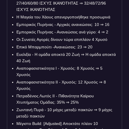
27/40/60/80 ΙΣΧΎΣ ΙΚΑΝΌΤΗΤΑΣ
⇒
32/48/72/96
ΙΣΧΎΣ ΙΚΑΝΌΤΗΤΑΣ
Η Μαγεία του Χάους απενεργοποιήθηκε προσωρινά
Εμπορικός Πυρήνας - Αρχικές ανανεώσεις: 10
⇒
16
Εμπορικός Πυρήνας - Ανανεώσεις ανά γύρο: 4
⇒
2
Οι Συνετές Αγορές δίνουν τώρα επιπλέον 4 Χρυσό
Επικό Μπαρμπούτι -Ανανεώσεις: 23
⇒
20
Ευελιξία - Η ομάδα αποκτά 20 Ζωή
⇒
Η ομάδα αποκτά
40 Ζωή
Αναποφασιστικότητα Ι - Χρυσός: 8 Χρυσός
⇒
5
Χρυσός
Αναποφασιστικότητα IΙ - Χρυσός: 12 Χρυσός
⇒
8
Χρυσός
Πετραδένιος Λωτός ΙΙ - Πιθανότητα Καίριου
Χτυπήματος Ομάδας: 35%
⇒
25%
Ζωντανή Πυρά - 10 μάχες μεταξύ παικτών
⇒
9 μάχες
μεταξύ παικτών
Μέγιστο Build: [Adjusted] Αποκτάτε πλέον 10