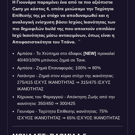
Η Γιουνάρα παραμένει ένα από τα πιο αξιόπιστα
Carry με κόστος 4, οπότε μειώσαμε την Ταχύτητα
Επίθεσής της με στόχο να αποδυναμωθεί και η
αναλογική ενίσχυση βάσει Ισχύος Ικανότητας των
πιο δημοφιλών build της που αποκτούν επιπλέον
Ισχύ Ικανότητας μέσω αντικειμένων, όπως είναι η
Αποφασιστικότητα του Τιτάνα.
Αμπέσα - Το Χτύπημα στο έδαφος
[NEW]
προκαλεί
40/40/100% μπόνους ζημιά σε Τανκ.
Αμπέσα - Ζημιά Επαναφοράς: 100%
⇒
80%
Λισάντρα - Ζημιά στον κύριο στόχο της ικανότητας:
275/415 ΙΣΧΎΣ ΙΚΑΝΌΤΗΤΑΣ
⇒
315/475 ΙΣΧΎΣ
ΙΚΑΝΌΤΗΤΑΣ
Κήρυκας του Φαραγγιού - Απόκτηση Ζωής από την
ικανότητα: 350/450
⇒
300/425
Γιουνάρα - Ταχύτητα Επίθεσης ικανότητας: 75%
ΙΣΧΎΟΣ ΙΚΑΝΌΤΗΤΑΣ
⇒
65% ΙΣΧΎΟΣ ΙΚΑΝΌΤΗΤΑΣ