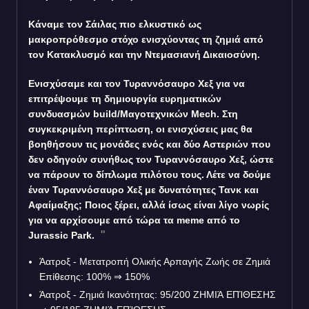
Κάναμε τον Σάιλας πιο ελκυστικό ως
μακροπρόθεσμο στόχο ενισχύοντας τη ζημιά από
τον Κατακλυσμό και την Ντεμασιανή Δικαιοσύνη.
Ενισχύσαμε και τον Τυραννόσαυρο Χεξ για να
επιτρέψουμε τη δημιουργία ευρηματικών
συνδυασμών build/Μαγοτεχνικών Mech. Στη
συγκεκριμένη περίπτωση, οι ενισχύσεις μας θα
βοηθήσουν τις μονάδες ενός και δύο Αστεριών που
δεν οδηγούν συνήθως τον Τυραννόσαυρο Χεξ, ώστε
να πάρουν το δίπλωμα πιλότου τους. Λέτε να δούμε
έναν Τυραννόσαυρο Χεξ με δυνατότητες Τανκ και
Αφαίμαξης; Ποιος ξέρει, αλλά ίσως είναι λίγο νωρίς
για να αρχίσουμε από τώρα τα meme από το
Jurassic Park.
Άατροξ - Μετατροπή Ολικής Αρπαγής Ζωής σε Ζημιά
Επίθεσης: 100%
⇒
150%
Άατροξ - Ζημιά Ικανότητας: 95/200 ΖΗΜΙΆ ΕΠΊΘΕΣΗΣ