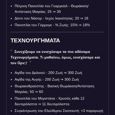
Πέτρινη Πανοπλία του Γκαργκόιλ - Θωράκιση/
Αντίσταση Μαγείας: 25
⇒
30
Δόντι του Νάσορ - Ισχύς Ικανότητας: 20
⇒
18
Πανοπλία του Γόρμογκ - % Ζωής: 15%
⇒
18%
ΤΕΧΝΟΥΡΓΗΜΑΤΑ
Συνεχίζουμε να ενισχύουμε τα πιο αδύναμα
Τεχνουργήματα. Τι μαθαίνω, όμως, ενισχύσαμε και
τον Ορν;!
Αιγίδα του Δειλινού - 200 Ζωή
⇒
300 Ζωή
Αιγίδα της Αυγής - 200 Ζωή
⇒
300 Ζωή
Θωρακοθραύστης - Βασική Θωράκιση/Αντίσταση
Μαγείας: 50
⇒
60
Πανοπλία του Μεγιστάνα - Χρυσός κάθε 12
δευτερόλεπτα
⇒
11 δευτερόλεπτα
Συγκέντρωση του Ελεύθερου Σκοπευτή: +3 παραγωγή