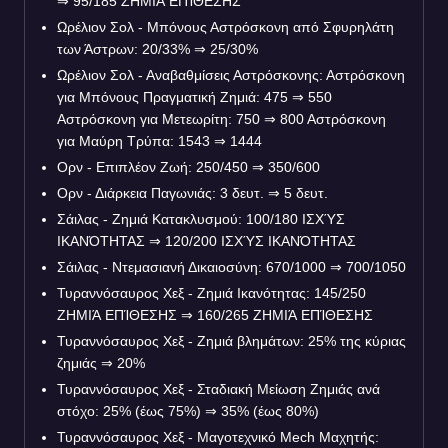
⇒
95/185 ΖΗΜΙΆ ΕΠΊΘΕΣΗΣ
Ωρέλιον Σολ - Μπόνους Αστρόσκονη από Σφυρηλάτη
των Άστρων: 20/33%
⇒
25/30%
Ωρέλιον Σολ - Αναβαθμίσεις Αστρόσκονης: Αστρόσκονη
για Μπόνους Πραγματική Ζημιά: 475
⇒
550
Αστρόσκονη για Μετεωρίτη: 750
⇒
800 Αστρόσκονη
για Μαύρη Τρύπα: 1543
⇒
1444
Ορν - Επιπλέον Ζωή: 250/450
⇒
350/600
Ορν - Διάρκεια Παγωνιάς: 3 δευτ.
⇒
5 δευτ.
Σάιλας - Ζημιά Κατακλυσμού: 100/180 ΙΣΧΎΣ
ΙΚΑΝΌΤΗΤΑΣ
⇒
120/200 ΙΣΧΎΣ ΙΚΑΝΌΤΗΤΑΣ
Σάιλας - Ντεμασιανή Δικαιοσύνη: 670/1000
⇒
700/1050
Τυραννόσαυρος Χεξ - Ζημιά Ικανότητας: 145/250
ΖΗΜΙΆ ΕΠΊΘΕΣΗΣ
⇒
160/265 ΖΗΜΙΆ ΕΠΊΘΕΣΗΣ
Τυραννόσαυρος Χεξ - Ζημιά βλημάτων: 25% της κύριας
ζημιάς
⇒
20%
Τυραννόσαυρος Χεξ - Σταδιακή Μείωση Ζημιάς ανά
στόχο: 25% (έως 75%)
⇒
35% (έως 80%)
Τυραννόσαυρος Χεξ - Μαγοτεχνικό Mech Μαχητής: