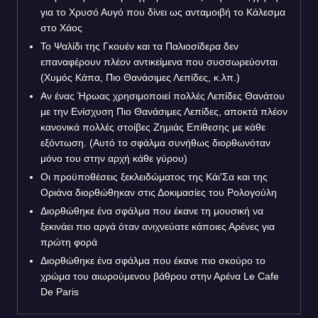
για το Χρυσό Αυγό που δίνει ως ανταμοιβή το Κάλεσμα
στο Χάος
Το Ψαλίδι της Γκουέν και τα Παλιοσίδερα δεν
επαναφέρουν πλέον αντικείμενα που συσσωρεύονται
(Χυμός Κάπα, Πιο Θανάσιμες Λεπίδες, κ.λπ.)
Αν ένας Ήρωας χρησιμοποιεί πολλές Λεπίδες Θανάτου
με την Ενίσχυση Πιο Θανάσιμες Λεπίδες, αποκτά πλέον
κανονικά πολλές στοίβες Ζημιάς Επίθεσης με κάθε
εξόντωση. (Αυτό το σφάλμα συνήθως διορθωνόταν
μόνο του στην αρχή κάθε γύρου)
Οι προϋποθέσεις ξεκλειδώματος της Κάι'Σα και της
Οριάνα διορθώθηκαν στις Δοκιμασίες του Ρολογούλη
Διορθώθηκε ένα σφάλμα που έκανε τη μουσική να
ξεκινάει πιο αργά όταν ανιχνεύατε κάποιες Αρένες για
πρώτη φορά
Διορθώθηκε ένα σφάλμα που έκανε πιο σκούρο το
χρώμα του αιωρούμενου βάθρου στην Αρένα Le Cafe
De Paris