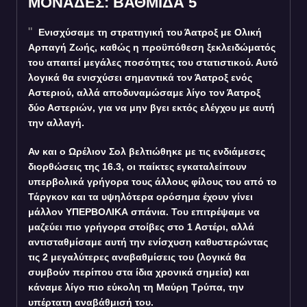
ΜΟΝΑΔΕΣ: ΒΑΘΜΙΔΑ 5
Ενισχύσαμε τη στρατηγική του Άατροξ με Ολική
Αρπαγή Ζωής, καθώς η προϋπόθεση ξεκλειδώματός
του απαιτεί μεγάλες ποσότητες του στατιστικού. Αυτό
λογικά θα ενισχύσει σημαντικά τον Άατροξ ενός
Αστεριού, αλλά αποδυναμώσαμε λίγο τον Άατροξ
δύο Αστεριών, για να μην βγει εκτός ελέγχου με αυτή
την αλλαγή.
Αν και ο Ωρέλιον Σολ βελτιώθηκε με τις ενδιάμεσες
διορθώσεις της 16.3, οι παίκτες εγκαταλείπουν
υπερβολικά γρήγορα τους άλλους φίλους του από το
Τάργκον και τα υψηλότερα ορόσημα έχουν γίνει
μάλλον ΥΠΕΡΒΟΛΙΚΑ σπάνια. Του επιτρέψαμε να
μαζεύει πιο γρήγορα στοίβες στο 1 Αστέρι, αλλά
αντισταθμίσαμε αυτή την ενίσχυση καθυστερώντας
τις 2 μεγαλύτερες αναβαθμίσεις του (λογικά θα
συμβούν περίπου στα ίδια χρονικά σημεία) και
κάναμε λίγο πιο εύκολη τη Μαύρη Τρύπα, την
υπέρτατη αναβάθμισή του.