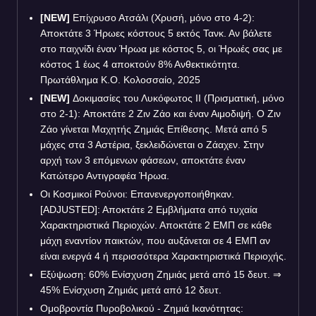
[NEW]
Επίχρυσο Ατσάλι (Χρυσή, μόνο στο 4-2):
Αποκτάτε 3 Ήρωες κόστους 5 εκτός Τανκ. Αν βάλετε
στο παιχνίδι έναν Ήρωα με κόστος 5, οι Ήρωές σας με
κόστος 1 έως 4 αποκτούν 8% Ανθεκτικότητα.
Πρωτάθλημα K.O. Κολοσσαίο, 2025
[NEW]
Δοκιμασίες του Λυκόφωτος II (Πρισματική, μόνο
στο 2-1): Αποκτάτε 2 Ζιν Ζάο και έναν Αιμοδιψή. Ο Ζιν
Ζάο γίνεται Μαχητής Ζημιάς Επίθεσης. Μετά από 5
μάχες στα 3 Αστέρια, ξεκλειδώνεται ο Ζάαχεν. Στην
αρχή των 3 επόμενων φάσεων, αποκτάτε έναν
Κατώτερο Αντιγραφέα Ήρωα.
Οι Κοσμικοί Ρούνοι: Επανενεργοποιήθηκαν.
[ADJUSTED]: Αποκτάτε 2 Εμβλήματα από τυχαία
Χαρακτηριστικά Περιοχών. Αποκτάτε 2 ΕΜΠ σε κάθε
μάχη εναντίον παικτών, που αυξάνεται σε 4 ΕΜΠ αν
είναι ενεργά 4 ή περισσότερα Χαρακτηριστικά Περιοχής.
Εξύψωση: 60% Ενίσχυση Ζημιάς μετά από 15 δευτ.
⇒
45% Ενίσχυση Ζημιάς μετά από 12 δευτ.
Ομοβροντία Πυροβολικού - Ζημιά Ικανότητας: