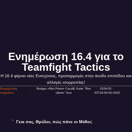
Ενημέρωση 16.4 για το
Teamfight Tactics
Η 16.4 φέρνει νέες Ενισχύσεις, προσαρμογές στην άνοδο επιπέδου και
αλλαγές ισορροπίας!
Ενημερώσεις
Rodger «Riot Prism» Caudill, Katie "Riot
2026-02-
παιχνιδιού
Ukime" Guo
03T19:00:00.000Z
Γεια σας, Θρύλοι, πώς πάνε οι Μύθοι;