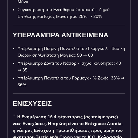
Μάνα
Συγκέντρωση του Ελεύθερου Σκοπευτή - Ζημιά
Επίθεσης και Ισχύς Ικανότητας 25%
⇒
20%
ΥΠΕΡΛΑΜΠΡΑ ΑΝΤΙΚΕΙΜΕΝΑ
Υπέρλαμπρη Πέτρινη Πανοπλία του Γκαργκόιλ - Βασική
Θωράκιση/Αντίσταση Μαγείας 50
⇒
60
Υπέρλαμπρο Δόντι του Νάσορ - Ισχύς Ικανότητας: 40
⇒
35
Υπέρλαμπρη Πανοπλία του Γόρμογκ - % Ζωής: 33%
⇒
36%
ΕΝΙΣΧΥΣΕΙΣ
Η Ενημέρωση 16.4 φέρνει τρεις (ας πούμε τρεις)
νέες Ενισχύσεις. Η πρώτη είναι το Επίχρυσο Ατσάλι,
η νέα μας Ενίσχυση Πρωταθλήματος προς τιμήν του
νικητή του Tactician's Crown για το Κ.Ο. Κολοσσαίο.