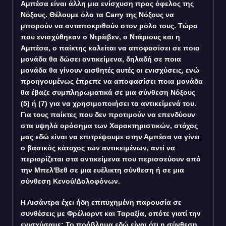
Αμπέσα είναι άλλη μια ενίσχυση προς όφελος της
Νόξους. Θέλουμε όλα τα Carry της Νόξους να
μπορούν να ανταποκριθούν στον ρόλο τους. Τώρα
που ενισχύθηκαν ο Ντρέιβεν, ο Ντάριους και η
Αμπέσα, ο παίκτης καλείται να αποφασίσει σε ποια
μονάδα θα δώσει αντικείμενα, δηλαδή σε ποια
μονάδα θα γίνουν αισθητές αυτές οι ενισχύσεις, ενώ
προηγουμένως έπρεπε να αποφασίσει ποια μονάδα
θα έβαζε συμπληρωματικά σε μια σύνθεση Νόξους
(5) ή (7) για να χρησιμοποιήσει τα αντικείμενά του.
Για τους παίκτες που δεν προτιμούν να επενδύουν
στα υψηλά ορόσημα των Χαρακτηριστικών, στόχος
μας εδώ είναι να επιτρέψουμε στην Αμπέσα να γίνει
ο βασικός κάτοχος των αντικειμένων, αντί να
περιορίζεται στα αντικείμενα που περισσεύουν από
την Μπελ'Βεθ σε μια ευέλικτη σύνθεση ή σε μια
σύνθεση Κενού/Δολοφόνων.
Η Λισάντρα έχει ήδη επιτυχημένη παρουσία σε
συνθέσεις με Φρέλιορντ και Ταραξία, οπότε γιατί την
ενισχύσαμε; Το πρόβλημα εδώ είναι ότι η σύνθεση