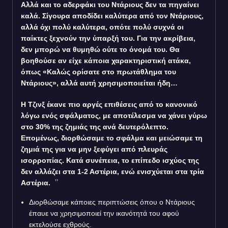
Αλλά και το αδερφάκι του Ντάριους δεν τα πηγαίνει
καλά. Σίγουρα αποδίδει καλύτερα από τον Ντάριους,
αλλά όχι πολύ καλύτερα, οπότε πολύ συχνά οι
παίκτες ξεχνούν την ύπαρξή του. Για την ακρίβεια,
δεν μπορώ να θυμηθώ ούτε το όνομά του. Θα
βοηθούσε αν είχε κάποια χαρακτηριστική ατάκα,
όπως «Καλώς ορίσατε στο πρωτάθλημα του
Ντάριους», αλλά αυτή χρησιμοποιείται ήδη…
Η Τζινξ έκανε πιο αργές επιθέσεις από το κανονικό
λόγω ενός σφάλματος, με αποτέλεσμα να χάνει γύρω
στο 30% της ζημιάς της ανά δευτερόλεπτο.
Επομένως, διορθώσαμε το σφάλμα και μειώσαμε τη
ζημιά της για να μην ξεφύγει από πλευράς
ισορροπίας. Κατά συνέπεια, το επίπεδο ισχύος της
δεν αλλάζει στα 1-2 Αστέρια, ενώ ενισχύεται στα τρία
Αστέρια.
Διορθώσαμε κάποιες περιπτώσεις όπου ο Ντάριους
έπαυε να χρησιμοποιεί την ικανότητά του αφού
εκτελούσε εχθρούς.