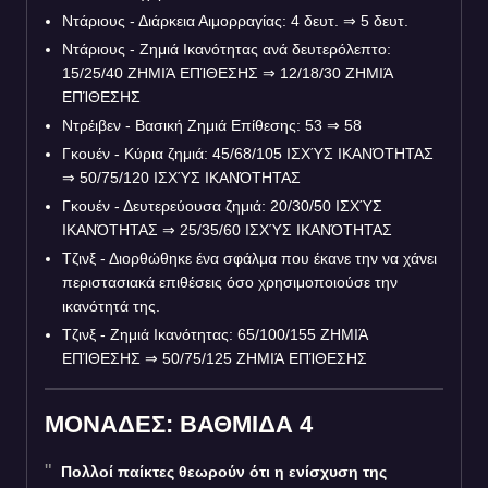
Ντάριους - Διάρκεια Αιμορραγίας: 4 δευτ.
⇒
5 δευτ.
Ντάριους - Ζημιά Ικανότητας ανά δευτερόλεπτο:
15/25/40 ΖΗΜΙΆ ΕΠΊΘΕΣΗΣ
⇒
12/18/30 ΖΗΜΙΆ
ΕΠΊΘΕΣΗΣ
Ντρέιβεν - Βασική Ζημιά Επίθεσης: 53
⇒
58
Γκουέν - Κύρια ζημιά: 45/68/105 ΙΣΧΎΣ ΙΚΑΝΌΤΗΤΑΣ
⇒
50/75/120 ΙΣΧΎΣ ΙΚΑΝΌΤΗΤΑΣ
Γκουέν - Δευτερεύουσα ζημιά: 20/30/50 ΙΣΧΎΣ
ΙΚΑΝΌΤΗΤΑΣ
⇒
25/35/60 ΙΣΧΎΣ ΙΚΑΝΌΤΗΤΑΣ
Τζινξ - Διορθώθηκε ένα σφάλμα που έκανε την να χάνει
περιστασιακά επιθέσεις όσο χρησιμοποιούσε την
ικανότητά της.
Τζινξ - Ζημιά Ικανότητας: 65/100/155 ΖΗΜΙΆ
ΕΠΊΘΕΣΗΣ
⇒
50/75/125 ΖΗΜΙΆ ΕΠΊΘΕΣΗΣ
ΜΟΝΑΔΕΣ: ΒΑΘΜΙΔΑ 4
Πολλοί παίκτες θεωρούν ότι η ενίσχυση της