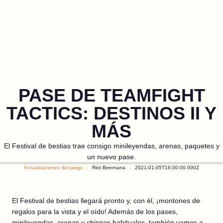
PASE DE TEAMFIGHT
TACTICS: DESTINOS II Y
MÁS
El Festival de bestias trae consigo minileyendas, arenas, paquetes y
un nuevo pase.
Actualizaciones del juego
Riot Beernana
2021-01-05T16:00:00.000Z
El Festival de bestias llegará pronto y, con él, ¡montones de
regalos para la vista y el oído! Además de los pases,
minileyendas, arenas y chispas habituales, también vamos a