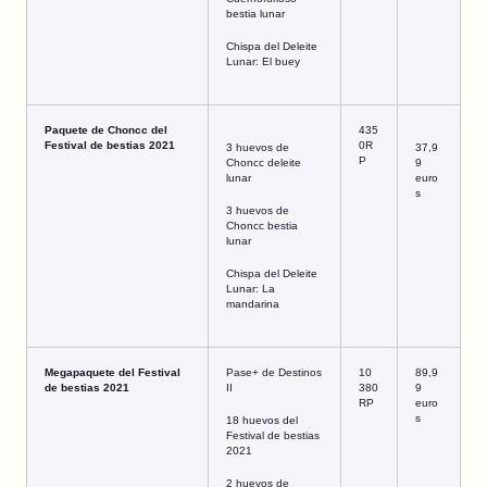
bestia lunar
Chispa del Deleite
Lunar: El buey
Paquete de Choncc del
435
Festival de bestias 2021
0R
3 huevos de
37,9
P
Choncc deleite
9
lunar
euro
s
3 huevos de
Choncc bestia
lunar
Chispa del Deleite
Lunar: La
mandarina
Megapaquete del Festival
Pase+ de Destinos
10
89,9
de bestias 2021
II
380
9
RP
euro
s
18 huevos del
Festival de bestias
2021
2 huevos de