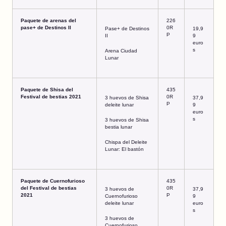
Paquete de arenas del
226
pase+ de Destinos II
0R
Pase+ de Destinos
19,9
P
II
9
euro
s
Arena Ciudad
Lunar
Paquete de Shisa del
435
Festival de bestias 2021
0R
3 huevos de Shisa
37,9
P
deleite lunar
9
euro
s
3 huevos de Shisa
bestia lunar
Chispa del Deleite
Lunar: El bastón
Paquete de Cuernofurioso
435
del Festival de bestias
0R
3 huevos de
37,9
2021
P
Cuernofurioso
9
deleite lunar
euro
s
3 huevos de
Cuernofurioso