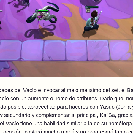
dades del Vacío e invocar al malo malísimo del set, el Ba
cío con un aumento o Tomo de atributos. Dado que, no
ápido posible, aprovechad para haceros con Yasuo (Jonia
ry secundario y complementar al principal, Kai'Sa, gracias
el Vacío tiene una habilidad similar a la de su homólog
a ocasión, costará mucho maná y no progresará tanto co