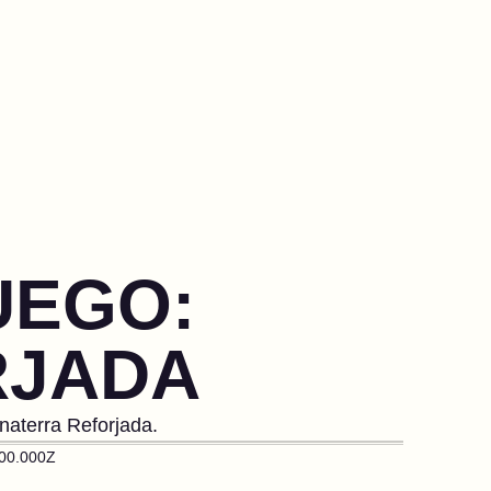
UEGO:
RJADA
aterra Reforjada.
00.000Z