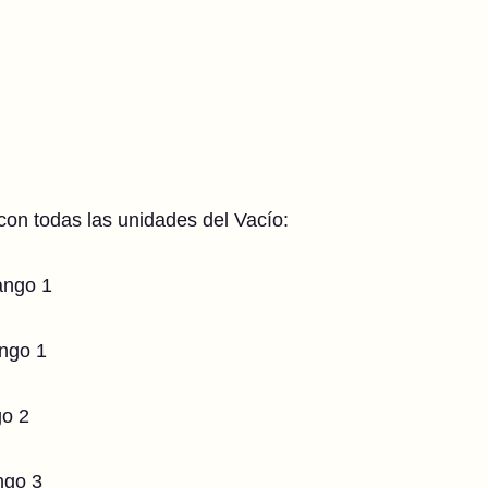
on todas las unidades del Vacío:
ango 1
ngo 1
go 2
ngo 3