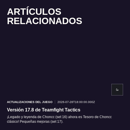
ARTÍCULOS
RELACIONADOS
ACTUALIZACIONES DEL JUEGO
2026-07-28T18:00:00.000Z
ACT
Versión 17.8 de Teamfight Tactics
Ver
¡Legado y leyenda de Choncc (set 16) ahora es Tesoro de Choncc
Aquí
clásico! Pequeñas mejoras (set 17).
Deid