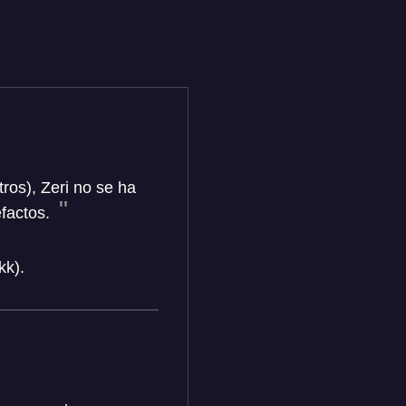
tros), Zeri no se ha
efactos.
kk).