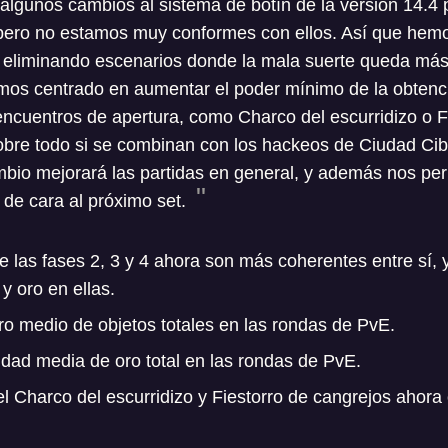
lgunos cambios al sistema de botín de la versión 14.4 
, pero no estamos muy conformes con ellos. Así que hemo
, eliminando escenarios donde la mala suerte queda más
mos centrado en aumentar el poder mínimo de la obtenc
 encuentros de apertura, como Charco del escurridizo o F
bre todo si se combinan con los hackeos de Ciudad Cibe
io mejorará las partidas en general, y además nos permi
de cara al próximo set.
 las fases 2, 3 y 4 ahora son más coherentes entre sí, 
y oro en ellas.
 medio de objetos totales en las rondas de PvE.
idad media de oro total en las rondas de PvE.
l Charco del escurridizo y Fiestorro de cangrejos ahora