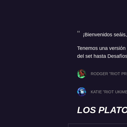
¡Bienvenidos seáis,
Tenemos una versión 
del set hasta Desafíos
RODGER "RIOT PR
KATIE "RIOT UKIM
LOS PLATO