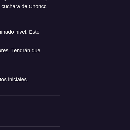
or cuchara de Choncc
inado nivel. Esto
ores. Tendrán que
s iniciales.