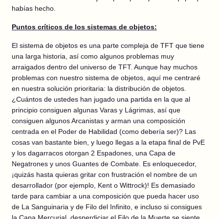
habías hecho.
Puntos críticos de los sistemas de objetos:
El sistema de objetos es una parte compleja de TFT que tiene
una larga historia, así como algunos problemas muy
arraigados dentro del universo de TFT. Aunque hay muchos
problemas con nuestro sistema de objetos, aquí me centraré
en nuestra solución prioritaria: la distribución de objetos.
¿Cuántos de ustedes han jugado una partida en la que al
principio consiguen algunas Varas y Lágrimas, así que
consiguen algunos Arcanistas y arman una composición
centrada en el Poder de Habilidad (como debería ser)? Las
cosas van bastante bien, y luego llegas a la etapa final de PvE
y los dagarracos otorgan 2 Espadones, una Capa de
Negatrones y unos Guantes de Combate. Es enloquecedor,
¡quizás hasta quieras gritar con frustración el nombre de un
desarrollador (por ejemplo, Kent o Wittrock)! Es demasiado
tarde para cambiar a una composición que pueda hacer uso
de La Sanguinaria y de Filo del Infinito, e incluso si consigues
la Capa Mercurial, desperdiciar el Filo de la Muerte se siente