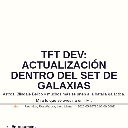
TFT DEV:
ACTUALIZACIÓN
DENTRO DEL SET DE
GALAXIAS
Astros, Blindaje Bélico y muchos más se unen a la batalla galáctica.
Mira lo que se avecina en TFT.
/dev
Riot_Mort, Riot Wittrock, Llord Llama
2020-05-26T16:00:00.000Z
En resumen: