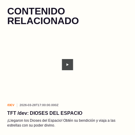
CONTENIDO
RELACIONADO
/DEV
2026-03-28T17:00:00.000Z
/DEV
TFT /dev: DIOSES DEL ESPACIO
Trá
¡Llegaron los Dioses del Espacio! Obtén su bendición y viaja a las
Un n
estrellas con su poder divino.