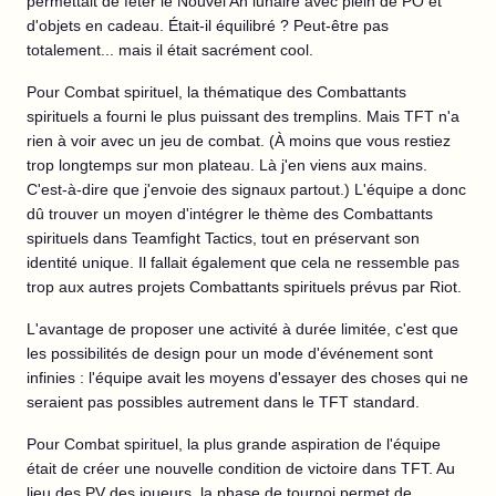
permettait de fêter le Nouvel An lunaire avec plein de PO et
d'objets en cadeau. Était-il équilibré ? Peut-être pas
totalement... mais il était sacrément cool.
Pour Combat spirituel, la thématique des Combattants
spirituels a fourni le plus puissant des tremplins. Mais TFT n'a
rien à voir avec un jeu de combat. (À moins que vous restiez
trop longtemps sur mon plateau. Là j'en viens aux mains.
C'est-à-dire que j'envoie des signaux partout.) L'équipe a donc
dû trouver un moyen d'intégrer le thème des Combattants
spirituels dans Teamfight Tactics, tout en préservant son
identité unique. Il fallait également que cela ne ressemble pas
trop aux autres projets Combattants spirituels prévus par Riot.
L'avantage de proposer une activité à durée limitée, c'est que
les possibilités de design pour un mode d'événement sont
infinies : l'équipe avait les moyens d'essayer des choses qui ne
seraient pas possibles autrement dans le TFT standard.
Pour Combat spirituel, la plus grande aspiration de l'équipe
était de créer une nouvelle condition de victoire dans TFT. Au
lieu des PV des joueurs, la phase de tournoi permet de