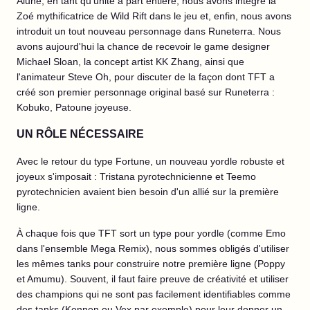
Alune, en tant qu'unité à part entière, nous avons intégré la
Zoé mythificatrice de Wild Rift dans le jeu et, enfin, nous avons
introduit un tout nouveau personnage dans Runeterra. Nous
avons aujourd'hui la chance de recevoir le game designer
Michael Sloan, la concept artist KK Zhang, ainsi que
l'animateur Steve Oh, pour discuter de la façon dont TFT a
créé son premier personnage original basé sur Runeterra :
Kobuko, Patoune joyeuse.
UN RÔLE NÉCESSAIRE
Avec le retour du type Fortune, un nouveau yordle robuste et
joyeux s'imposait : Tristana pyrotechnicienne et Teemo
pyrotechnicien avaient bien besoin d'un allié sur la première
ligne.
À chaque fois que TFT sort un type pour yordle (comme Emo
dans l'ensemble Mega Remix), nous sommes obligés d'utiliser
les mêmes tanks pour construire notre première ligne (Poppy
et Amumu). Souvent, il faut faire preuve de créativité et utiliser
des champions qui ne sont pas facilement identifiables comme
des tanks (Kennen ou Vex par exemple) pour leur donner un