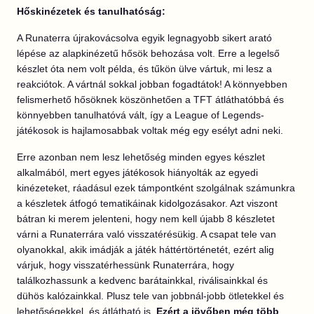
Hőskinézetek és tanulhatóság:
A Runaterra újrakovácsolva egyik legnagyobb sikert arató
lépése az alapkinézetű hősök behozása volt. Erre a legelső
készlet óta nem volt példa, és tűkön ülve vártuk, mi lesz a
reakciótok. A vártnál sokkal jobban fogadtátok! A könnyebben
felismerhető hősöknek köszönhetően a TFT átláthatóbbá és
könnyebben tanulhatóvá vált, így a League of Legends-
játékosok is hajlamosabbak voltak még egy esélyt adni neki.
Erre azonban nem lesz lehetőség minden egyes készlet
alkalmából, mert egyes játékosok hiányolták az egyedi
kinézeteket, ráadásul ezek támpontként szolgálnak számunkra
a készletek átfogó tematikáinak kidolgozásakor. Azt viszont
bátran ki merem jelenteni, hogy nem kell újabb 8 készletet
várni a Runaterrára való visszatérésükig. A csapat tele van
olyanokkal, akik imádják a játék háttértörténetét, ezért alig
várjuk, hogy visszatérhessünk Runaterrára, hogy
találkozhassunk a kedvenc barátainkkal, riválisainkkal és
dühös kalózainkkal. Plusz tele van jobbnál-jobb ötletekkel és
lehetőségekkel, és átlátható is.
Ezért a jövőben még több