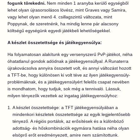
fogunk törekedni.
Nem minden 1 aranyba kerülő egységből
lehet olyan újrasorsolásos lövész, mint Graves vagy Samira,
vagy lehet olyan menő 4. csillagszintű változata, mint
Poppynak, de szeretnénk, ha mindig lenne pár alacsony
költségű egységünk egyedi játékbeli lehetőségekkel.
A készlet összetettsége és játékegyensúlya:
Ha folyamatosan alakítunk egy versenyszerű PvP-játékot, néha
óhatatlanul gondok adódnak a játékegyensúllyal. A Runaterra
újrakovácsolva annyira összetett volt, és annyi változást hozott
a TFT-be, hogy különösen ki volt téve az ilyen játékegyensúly-
problémáknak, és a játékegyensúlyért felelős csapat nevében
is mondhatom, hogy tudjuk, sok még a tennivaló. Lássuk,
milyen tényezők vezettek az ingatag játékegyensúlyhoz:
A készlet összetettsége: a TFT játékegyensúlyában a
mindenkori készletek összetettsége az egyik legjelentősebb
tényező. A régiós portálok, az erősítések és a különböző
adottság- és hőskombinációk egymásra hatása néha olyan
elsöprő erőt eredményezett, amire nem számítottunk.