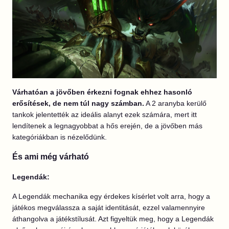
Várhatóan a jövőben érkezni fognak ehhez hasonló
erősítések, de nem túl nagy számban.
A 2 aranyba kerülő
tankok jelentették az ideális alanyt ezek számára, mert itt
lendítenek a legnagyobbat a hős erején, de a jövőben más
kategóriákban is nézelődünk.
És ami még várható
Legendák:
A Legendák mechanika egy érdekes kísérlet volt arra, hogy a
játékos megválassza a saját identitását, ezzel valamennyire
áthangolva a játékstílusát. Azt figyeltük meg, hogy a Legendák