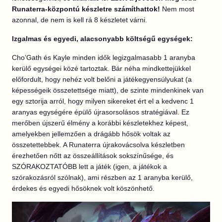
Runaterra-központú készletre számíthattok!
Nem most
azonnal, de nem is kell rá 8 készletet várni.
Izgalmas és egyedi, alacsonyabb költségű egységek:
Cho’Gath és Kayle minden idők legizgalmasabb 1 aranyba
kerülő egységei közé tartoztak. Bár néha mindkettejükkel
előfordult, hogy nehéz volt belőni a játékegyensúlyukat (a
képességeik összetettsége miatt), de szinte mindenkinek van
egy sztorija arról, hogy milyen sikereket ért el a kedvenc 1
aranyas egységére épülő újrasorsolásos stratégiával. Ez
merőben újszerű élmény a korábbi készletekhez képest,
amelyekben jellemzően a drágább hősök voltak az
összetettebbek. A Runaterra újrakovácsolva készletben
érezhetően nőtt az összeállítások sokszínűsége, és
SZÓRAKOZTATÓBB lett a játék (igen, a játékok a
szórakozásról szólnak), ami részben az 1 aranyba kerülő,
érdekes és egyedi hősöknek volt köszönhető.