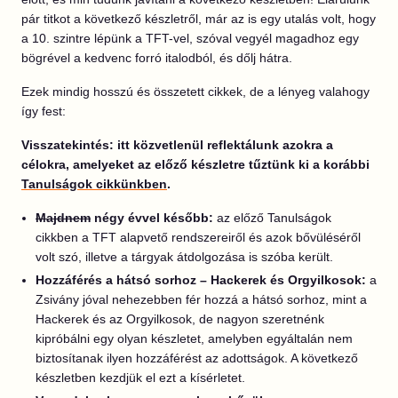
pár titkot a következő készletről, már az is egy utalás volt, hogy
a 10. szintre lépünk a TFT-vel, szóval vegyél magadhoz egy
bögrével a kedvenc forró italodból, és dőlj hátra.
Ezek mindig hosszú és összetett cikkek, de a lényeg valahogy
így fest:
Visszatekintés: itt közvetlenül reflektálunk azokra a
célokra, amelyeket az előző készletre tűztünk ki a korábbi
Tanulságok cikkünkben
.
Majdnem
négy évvel később:
az előző Tanulságok
cikkben a TFT alapvető rendszereiről és azok bővüléséről
volt szó, illetve a tárgyak átdolgozása is szóba került.
Hozzáférés a hátsó sorhoz – Hackerek és Orgyilkosok:
a
Zsivány jóval nehezebben fér hozzá a hátsó sorhoz, mint a
Hackerek és az Orgyilkosok, de nagyon szeretnénk
kipróbálni egy olyan készletet, amelyben egyáltalán nem
biztosítanak ilyen hozzáférést az adottságok. A következő
készletben kezdjük el ezt a kísérletet.