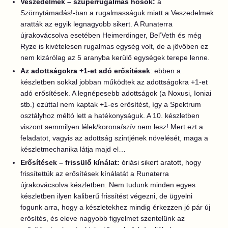
Veszedelmek – szuperrugalmas hősök:
a
Szörnytámadás!-ban a rugalmasságuk miatt a Veszedelmek
aratták az egyik legnagyobb sikert. A Runaterra
újrakovácsolva esetében Heimerdinger, Bel’Veth és még
Ryze is kivételesen rugalmas egység volt, de a jövőben ez
nem kizárólag az 5 aranyba kerülő egységek terepe lenne.
Az adottságokra +1-et adó erősítések
: ebben a
készletben sokkal jobban működtek az adottságokra +1-et
adó erősítések. A legnépesebb adottságok (a Noxusi, Ioniai
stb.) ezúttal nem kaptak +1-es erősítést, így a Spektrum
osztályhoz méltó lett a hatékonyságuk. A 10. készletben
viszont semmilyen lélek/korona/szív nem lesz! Mert ezt a
feladatot, vagyis az adottság szintjének növelését, maga a
készletmechanika látja majd el…
Erősítések – frissülő kínálat:
óriási sikert aratott, hogy
frissítettük az erősítések kínálatát a Runaterra
újrakovácsolva készletben. Nem tudunk minden egyes
készletben ilyen kaliberű frissítést végezni, de ügyelni
fogunk arra, hogy a készletekhez mindig érkezzen jó pár új
erősítés, és eleve nagyobb figyelmet szentelünk az