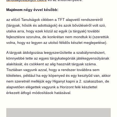
Majdnem
négy évvel később:
az előző Tanulságok cikkben a TFT alapvető rendszereiről
(tárgyak, hősök és adottságok) és azok bővüléséről volt szó,
utalva arra, hogy ezek közül az egyik (a tárgyak) további
fejlesztésre szorulna, de konkrétan nem mondtuk ki (szerettük
volna, hogy ez legyen az utolsó félidős készlet meglepetése).
A tárgyak átdolgozása leegyszerűsítette a szabályrendszert,
könnyebbé tette az egyes tárgykategóriák játékegyensúlyának
alakítását, és csökkent az alig használt tárgyak száma.
Tisztában vagyunk azzal, hogy a rendszer továbbra sem
tökéletes, például ha egy köpenyed és egy kesztyűd van, akkor
nem szeretnél melléjük egy Higanyt kapni a 2. szakaszban, de
alapvetően elégettek vagyunk a Horizont felé készlettel
érkezett átfogó módosítások hatásával.