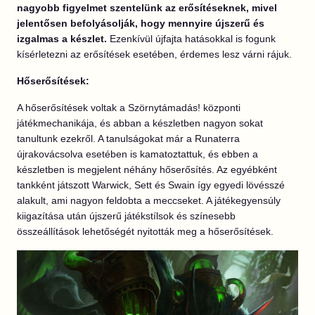
nagyobb figyelmet szentelünk az erősítéseknek, mivel
jelentősen befolyásolják, hogy mennyire újszerű és
izgalmas a készlet.
Ezenkívül újfajta hatásokkal is fogunk
kísérletezni az erősítések esetében, érdemes lesz várni rájuk.
Hőserősítések:
A hőserősítések voltak a Szörnytámadás! központi
játékmechanikája, és abban a készletben nagyon sokat
tanultunk ezekről. A tanulságokat már a Runaterra
újrakovácsolva esetében is kamatoztattuk, és ebben a
készletben is megjelent néhány hőserősítés. Az egyébként
tankként játszott Warwick, Sett és Swain így egyedi lövésszé
alakult, ami nagyon feldobta a meccseket. A játékegyensúly
kiigazítása után újszerű játékstílsok és színesebb
összeállítások lehetőségét nyitották meg a hőserősítések.