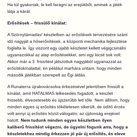
Ha túl gyakoriak, le kell faragni az erejükből, aminek a játék
látja a kárát.
Erősítések – frissülő kínálat:
A Szörnytámadás! készletben az erősítések tervezésére szánt
idő nagyját a hőserősítések, a központi mechanika fejlesztése
foglalta le. Így viszont egy újabb készletet kellett végigcsinálni
ugyanazokkal az alap erősítésekkel, ami egy kicsit sok volt.
Akkor már a 3. frissítést játszottuk nagyjából ugyanazzal az
erősítéskínálattal, én például marhára untam, hogy minden
második játékban szerepelt az Égi áldás.
A Runaterra újrakovácsolva érkezésével jelentősen frissült a
kínálat, amit HATALMAS lelkesedés fogadott, a készlet
frissebb, élvezetesebb és újszerűbb lett tőle. Nem állítom, hogy
minden egyes új erősítés tökéletesen sikerült, de üdítő érzés
volt annyi új erősítés közül válogatni, az újdonság erejével
hatott.
Nem tudunk minden egyes készletben ilyen
kaliberű frissítést végezni, de ügyelni fogunk arra, hogy a
készletekhez mindig érkezzen jó pár új erősítés, és eleve