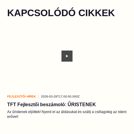
KAPCSOLÓDÓ CIKKEK
FEJLESZTŐI HÍREK
2026-03-28T17:00:00.000Z
FEJL
TFT Fejlesztői beszámoló: ŰRISTENEK
Ao 
Az űristenek eljöttek! Nyerd el az áldásukat és szállj a csillagokig az isteni
Egy 
erővel!