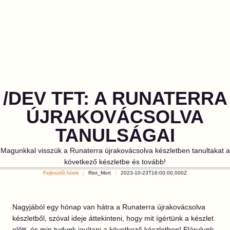
/DEV TFT: A RUNATERRA
ÚJRAKOVÁCSOLVA
TANULSÁGAI
Magunkkal visszük a Runaterra újrakovácsolva készletben tanultakat a
következő készletbe és tovább!
Fejlesztői hírek
Riot_Mort
2023-10-23T16:00:00.000Z
Nagyjából egy hónap van hátra a Runaterra újrakovácsolva
készletből, szóval ideje áttekinteni, hogy mit ígértünk a készlet
előtt, és min tudunk javítani a következő készletben! Elárulunk