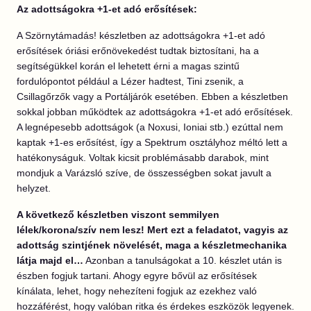
Az adottságokra +1-et adó erősítések:
A Szörnytámadás! készletben az adottságokra +1-et adó
erősítések óriási erőnövekedést tudtak biztosítani, ha a
segítségükkel korán el lehetett érni a magas szintű
fordulópontot például a Lézer hadtest, Tini zsenik, a
Csillagőrzők vagy a Portáljárók esetében. Ebben a készletben
sokkal jobban működtek az adottságokra +1-et adó erősítések.
A legnépesebb adottságok (a Noxusi, Ioniai stb.) ezúttal nem
kaptak +1-es erősítést, így a Spektrum osztályhoz méltó lett a
hatékonyságuk. Voltak kicsit problémásabb darabok, mint
mondjuk a Varázsló szíve, de összességben sokat javult a
helyzet.
A következő készletben viszont semmilyen
lélek/korona/szív nem lesz! Mert ezt a feladatot, vagyis az
adottság szintjének növelését, maga a készletmechanika
látja majd el…
Azonban a tanulságokat a 10. készlet után is
észben fogjuk tartani. Ahogy egyre bővül az erősítések
kínálata, lehet, hogy nehezíteni fogjuk az ezekhez való
hozzáférést, hogy valóban ritka és érdekes eszközök legyenek.