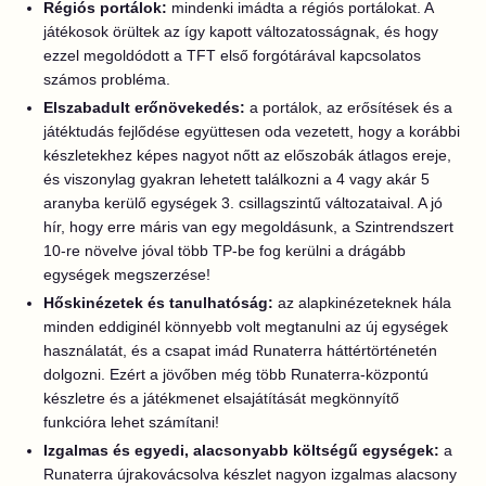
Régiós portálok:
mindenki imádta a régiós portálokat. A
játékosok örültek az így kapott változatosságnak, és hogy
ezzel megoldódott a TFT első forgótárával kapcsolatos
számos probléma.
Elszabadult erőnövekedés:
a portálok, az erősítések és a
játéktudás fejlődése együttesen oda vezetett, hogy a korábbi
készletekhez képes nagyot nőtt az előszobák átlagos ereje,
és viszonylag gyakran lehetett találkozni a 4 vagy akár 5
aranyba kerülő egységek 3. csillagszintű változataival. A jó
hír, hogy erre máris van egy megoldásunk, a Szintrendszert
10-re növelve jóval több TP-be fog kerülni a drágább
egységek megszerzése!
Hőskinézetek és tanulhatóság:
az alapkinézeteknek hála
minden eddiginél könnyebb volt megtanulni az új egységek
használatát, és a csapat imád Runaterra háttértörténetén
dolgozni. Ezért a jövőben még több Runaterra-központú
készletre és a játékmenet elsajátítását megkönnyítő
funkcióra lehet számítani!
Izgalmas és egyedi, alacsonyabb költségű egységek:
a
Runaterra újrakovácsolva készlet nagyon izgalmas alacsony