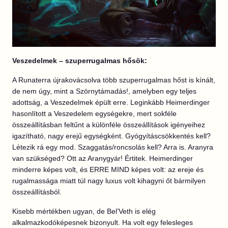
Veszedelmek – szuperrugalmas hősök:
A Runaterra újrakovácsolva több szuperrugalmas hőst is kínált,
de nem úgy, mint a Szörnytámadás!, amelyben egy teljes
adottság, a Veszedelmek épült erre. Leginkább Heimerdinger
hasonlított a Veszedelem egységekre, mert sokféle
összeállításban feltűnt a különféle összeállítások igényeihez
igazítható, nagy erejű egységként. Gyógyításcsökkentés kell?
Létezik rá egy mod. Szaggatás/roncsolás kell? Arra is. Aranyra
van szükséged? Ott az Aranygyár! Értitek. Heimerdinger
minderre képes volt, és ERRE MIND képes volt: az ereje és
rugalmassága miatt túl nagy luxus volt kihagyni őt bármilyen
összeállításból.
Kisebb mértékben ugyan, de Bel’Veth is elég
alkalmazkodóképesnek bizonyult. Ha volt egy felesleges