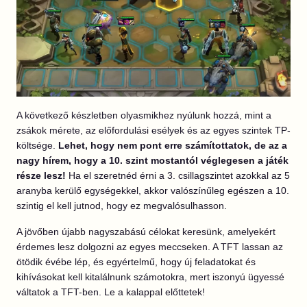
A következő készletben olyasmikhez nyúlunk hozzá, mint a
zsákok mérete, az előfordulási esélyek és az egyes szintek TP-
költsége.
Lehet, hogy nem pont erre számítottatok, de az a
nagy hírem, hogy a 10. szint mostantól véglegesen a játék
része lesz!
Ha el szeretnéd érni a 3. csillagszintet azokkal az 5
aranyba kerülő egységekkel, akkor valószínűleg egészen a 10.
szintig el kell jutnod, hogy ez megvalósulhasson.
A jövőben újabb nagyszabású célokat keresünk, amelyekért
érdemes lesz dolgozni az egyes meccseken. A TFT lassan az
ötödik évébe lép, és egyértelmű, hogy új feladatokat és
kihívásokat kell kitalálnunk számotokra, mert iszonyú ügyessé
váltatok a TFT-ben. Le a kalappal előttetek!