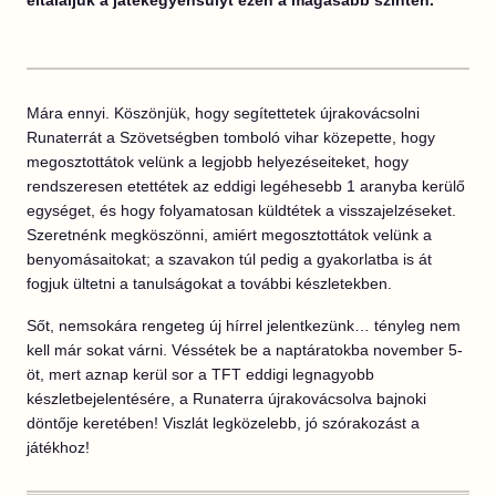
Mára ennyi. Köszönjük, hogy segítettetek újrakovácsolni
Runaterrát a Szövetségben tomboló vihar közepette, hogy
megosztottátok velünk a legjobb helyezéseiteket, hogy
rendszeresen etettétek az eddigi legéhesebb 1 aranyba kerülő
egységet, és hogy folyamatosan küldtétek a visszajelzéseket.
Szeretnénk megköszönni, amiért megosztottátok velünk a
benyomásaitokat; a szavakon túl pedig a gyakorlatba is át
fogjuk ültetni a tanulságokat a további készletekben.
Sőt, nemsokára rengeteg új hírrel jelentkezünk… tényleg nem
kell már sokat várni. Véssétek be a naptáratokba november 5-
öt, mert aznap kerül sor a TFT eddigi legnagyobb
készletbejelentésére, a Runaterra újrakovácsolva bajnoki
döntője keretében! Viszlát legközelebb, jó szórakozást a
játékhoz!