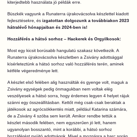
kiterjedtebb használata jó példák erre.
Büszkék vagyunk a Runaterra újrakovácsolva készlettel kiadott
fejlesztésekre, és
izgatottan dolgozunk a továbbiakon 2023
hátralévő hónapjaiban és 2024-ben is!
Hozzáférés a hátsó sorhoz – Hackerek és Orgyilkosok:
Most egy kicsit borúsabb hangulatú szakasz következik. A
Runaterra újrakovácsolva készletben a Zsivány adottsággal
kísérleteztünk a hátsó sorhoz való hozzáférés terén, aminek
kétféle végeredménye lett.
A készlet első felében alig használták és gyenge volt, maguk a
Zsivány egységek pedig önmagukban nem voltak elég
veszélyesek a hátsó sorra, hogy érdemes legyen 4 helyet rájuk
szánni egy összeállításban. Kettőt még csak-csak beraktak a
játékosok az agrócsökkentés miatt, például Katarina számára,
de a Zsivány 4 szóba sem került. Amikor rendbe tettük a
készlet második felében, nem egyszerűen jó lett, hanem
ugyanolyan bosszantó, mint a korábbi, a hátsó sorhoz
hozzáférést nyújtó adottságok. Mivel a mozgásra a harc során