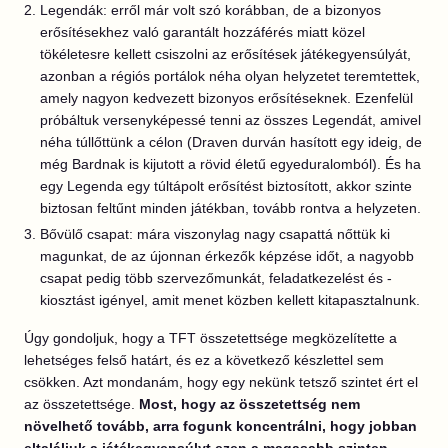
Legendák: erről már volt szó korábban, de a bizonyos
erősítésekhez való garantált hozzáférés miatt közel
tökéletesre kellett csiszolni az erősítések játékegyensúlyát,
azonban a régiós portálok néha olyan helyzetet teremtettek,
amely nagyon kedvezett bizonyos erősítéseknek. Ezenfelül
próbáltuk versenyképessé tenni az összes Legendát, amivel
néha túllőttünk a célon (Draven durván hasított egy ideig, de
még Bardnak is kijutott a rövid életű egyeduralomból). És ha
egy Legenda egy túltápolt erősítést biztosított, akkor szinte
biztosan feltűnt minden játékban, tovább rontva a helyzeten.
Bővülő csapat: mára viszonylag nagy csapattá nőttük ki
magunkat, de az újonnan érkezők képzése időt, a nagyobb
csapat pedig több szervezőmunkát, feladatkezelést és -
kiosztást igényel, amit menet közben kellett kitapasztalnunk.
Úgy gondoljuk, hogy a TFT összetettsége megközelítette a
lehetséges felső határt, és ez a következő készlettel sem
csökken. Azt mondanám, hogy egy nekünk tetsző szintet ért el
az összetettsége.
Most, hogy az összetettség nem
növelhető tovább, arra fogunk koncentrálni, hogy jobban
eltaláljuk a játékegyensúlyt ezen a magasabb szinten.