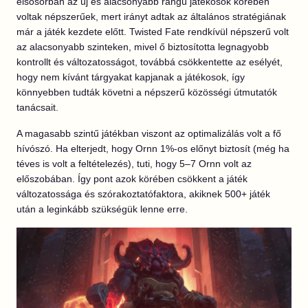
elsősorban az új és alacsonyabb rangú játékosok körében
voltak népszerűek, mert irányt adtak az általános stratégiának
már a játék kezdete előtt. Twisted Fate rendkívül népszerű volt
az alacsonyabb szinteken, mivel ő biztosította legnagyobb
kontrollt és változatosságot, továbbá csökkentette az esélyét,
hogy nem kívánt tárgyakat kapjanak a játékosok, így
könnyebben tudták követni a népszerű közösségi útmutatók
tanácsait.
A magasabb szintű játékban viszont az optimalizálás volt a fő
hívószó. Ha elterjedt, hogy Ornn 1%-os előnyt biztosít (még ha
téves is volt a feltételezés), tuti, hogy 5–7 Ornn volt az
előszobában. Így pont azok körében csökkent a játék
változatossága és szórakoztatófaktora, akiknek 500+ játék
után a leginkább szükségük lenne erre.