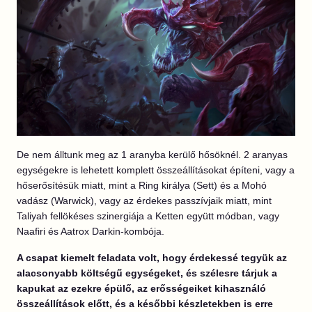
De nem álltunk meg az 1 aranyba kerülő hősöknél. 2 aranyas
egységekre is lehetett komplett összeállításokat építeni, vagy a
hőserősítésük miatt, mint a Ring királya (Sett) és a Mohó
vadász (Warwick), vagy az érdekes passzívjaik miatt, mint
Taliyah fellökéses szinergiája a Ketten együtt módban, vagy
Naafiri és Aatrox Darkin-kombója.
A csapat kiemelt feladata volt, hogy érdekessé tegyük az
alacsonyabb költségű egységeket, és szélesre tárjuk a
kapukat az ezekre épülő, az erősségeiket kihasználó
összeállítások előtt, és a későbbi készletekben is erre