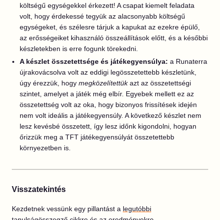
költségű egységekkel érkezett! A csapat kiemelt feladata
volt, hogy érdekessé tegyük az alacsonyabb költségű
egységeket, és szélesre tárjuk a kapukat az ezekre épülő,
az erősségeiket kihasználó összeállítások előtt, és a későbbi
készletekben is erre fogunk törekedni.
A készlet összetettsége és játékegyensúlya:
a Runaterra
újrakovácsolva volt az eddigi legösszetettebb készletünk,
úgy érezzük, hogy
megközelítettük
azt az összetettségi
szintet, amelyet a játék még elbír. Egyebek mellett ez az
összetettség volt az oka, hogy bizonyos frissítések idején
nem volt ideális a játékegyensúly. A következő készlet nem
lesz kevésbé összetett, így lesz időnk kigondolni, hogyan
őrizzük meg a TFT játékegyensúlyát összetettebb
környezetben is.
Visszatekintés
Kezdetnek vessünk egy pillantást a
legutóbbi
tanulságösszegző
cikkre
és az eredményekre.