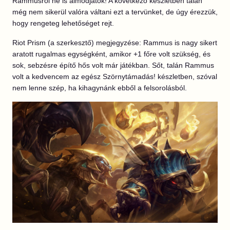
Rammusról ne is álmodjatok! A következő készletben talán
még nem sikerül valóra váltani ezt a tervünket, de úgy érezzük,
hogy rengeteg lehetőséget rejt.
Riot Prism (a szerkesztő) megjegyzése: Rammus is nagy sikert
aratott rugalmas egységként, amikor +1 főre volt szükség, és
sok, sebzésre építő hős volt már játékban. Sőt, talán Rammus
volt a kedvencem az egész Szörnytámadás! készletben, szóval
nem lenne szép, ha kihagynánk ebből a felsorolásból.