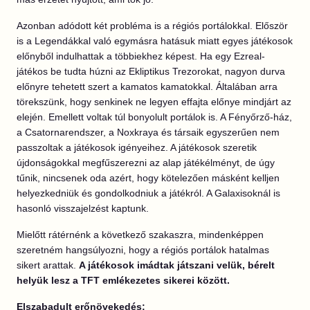
Azonban adódott két probléma is a régiós portálokkal. Először
is a Legendákkal való egymásra hatásuk miatt egyes játékosok
előnyből indulhattak a többiekhez képest. Ha egy Ezreal-
játékos be tudta húzni az Ekliptikus Trezorokat, nagyon durva
előnyre tehetett szert a kamatos kamatokkal. Általában arra
törekszünk, hogy senkinek ne legyen effajta előnye mindjárt az
elején. Emellett voltak túl bonyolult portálok is. A Fényőrző-ház,
a Csatornarendszer, a Noxkraya és társaik egyszerűen nem
passzoltak a játékosok igényeihez. A játékosok szeretik
újdonságokkal megfűszerezni az alap játékélményt, de úgy
tűnik, nincsenek oda azért, hogy kötelezően másként kelljen
helyezkedniük és gondolkodniuk a játékról. A Galaxisoknál is
hasonló visszajelzést kaptunk.
Mielőtt rátérnénk a következő szakaszra, mindenképpen
szeretném hangsúlyozni, hogy a régiós portálok hatalmas
sikert arattak.
A játékosok imádtak játszani velük, bérelt
helyük lesz a TFT emlékezetes sikerei között.
Elszabadult erőnövekedés: