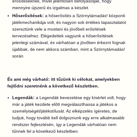
erősítéseknek, mivel jelentősen befolyásolják, hogy
mennyire újszerű és izgalmas a készlet.
Hőserősítések:
a hőserősítés a Szörnytámadás! központi
játékmechanikája volt, és nagyon sok értékes tapasztalatot
szereztünk vele a mostani és jövőbeli erősítések
tervezéséhez. Elégedettek vagyunk a hőserősítések
jelenlegi számával, és várhatóan a jövőben érkezni fognak
újabbak, de nem akkora számban, mint a Szörnytámadás!
során.
És ami még várható: itt tűzünk ki célokat, amelyekben
fejlődni szeretnénk a következő készletben.
Legendák:
a Legendák bevezetése egy kísérlet volt, hogy
már a játék kezdete előtt megválaszthassa a játékos a
személyiségét/játékstílusát. Az elképzelés ígéretes, de
tudjuk, hogy tovább kell dolgoznunk egy erre alkalmasabb
rendszer fejlesztésén, így a Legendák várhatóan nem
tűnnek fel a következő készletben.