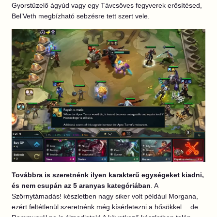
Gyorstüzelő ágyúd vagy egy Távcsöves fegyverek erősítésed,
Bel’Veth megbízható sebzésre tett szert vele.
Továbbra is szeretnénk ilyen karakterű egységeket kiadni,
és nem csupán az 5 aranyas kategóriában
. A
Szörnytámadás! készletben nagy siker volt például Morgana,
ezért feltétlenül szeretnénk még kísérletezni a hősökkel… de