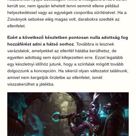
került sor, nem igazán lehetett tenni semmit ellene például
helyezkedéssel vagy az egységek csoportba sűrítésével. Ha a
Zsiványok sebzése elég magas volt, darabokra szedték az
ellenfelet.
Ezért a következő készletben pontosan nulla adottság fog
hozzáférést adni a hátsó sorhoz
. Továbbra is lesznek
varázslatok, amelyekkel az ellenfél hátába kerülhetsz, de
egyetlen adottság sem épül kifejezetten erre. Ezzel legalább
egy készletnyi időhöz jutunk, hogy a színfalak mögött tovább
dolgozzunk a koncepción. Ha sikerül olyan változatot találnunk,
amivel nem kergetjük őrületbe az ellenfelet, ismét
visszakerülhet a játékba.