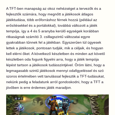
A TFT-ben manapság az okoz nehézséget a tervezők és a
fejlesztők számára, hogy megnőtt a játékosok átlagos
játéktudása, több erőforráshoz férnek hozzá (például az
erősítésekkel és a portálokkal), továbbá változott a játék
tempója, így a 4 és 5 aranyba kerülő egységek korábban
ritkaságnak számító 3. csillagszintű változatai egyre
gyakrabban tűnnek fel a játékban. Egyszerűen túl ügyesek
lettek a játékosok, pontosan tudják, mik a céljaik, és hogyan
kell elérni őket. A következő készletben és minden azt követő
készletben oda fogunk figyelni arra, hogy a játék tempója
lépést tartson a játékosok tudásszintjével. Öröm látni, hogy a
legmagasabb szintű játékosok mennyi odafigyeléssel és szó
szoros értelmében vett tanulással fejlesztik a TFT-tudásukat,
nekünk pedig
a feladatunk arról gondoskodni, hogy a TFT a
jövőben is erre érdemes játék maradjon.