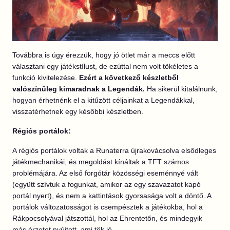
Továbbra is úgy érezzük, hogy jó ötlet már a meccs előtt
választani egy játékstílust, de ezúttal nem volt tökéletes a
funkció kivitelezése.
Ezért a következő készletből
valószínűleg kimaradnak a Legendák.
Ha sikerül kitalálnunk,
hogyan érhetnénk el a kitűzött céljainkat a Legendákkal,
visszatérhetnek egy későbbi készletben.
Régiós portálok:
A régiós portálok voltak a Runaterra újrakovácsolva elsődleges
játékmechanikái, és megoldást kínáltak a TFT számos
problémájára. Az első forgótár közösségi eseménnyé vált
(együtt szívtuk a fogunkat, amikor az egy szavazatot kapó
portál nyert), és nem a kattintások gyorsasága volt a döntő. A
portálok változatosságot is csempésztek a játékokba, hol a
Rákpocsolyával játszottál, hol az Ehrentetőn, és mindegyik
más érzetet nyújtott, ami tök jó.