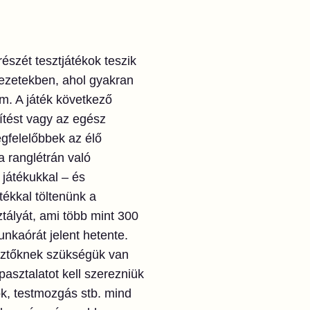
észét tesztjátékok teszik
yezetekben, ahol gyakran
m. A játék következő
sítést vagy az egész
egfelelőbbek az élő
 ranglétrán való
 játékukkal – és
tékkal töltenünk a
tályát, ami több mint 300
unkaórát jelent hetente.
esztőknek szükségük van
asztalatot kell szerezniük
ok, testmozgás stb. mind