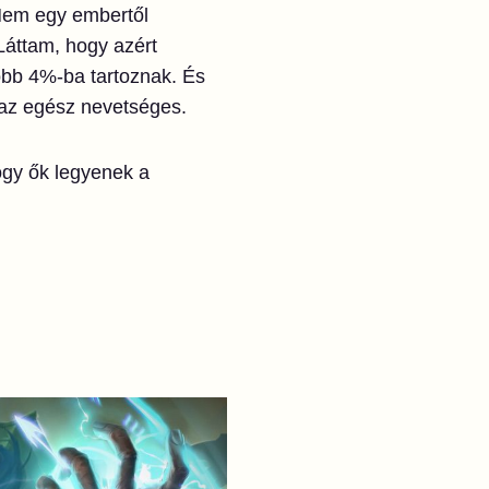
Nem egy embertől
Láttam, hogy azért
obb 4%-ba tartoznak. És
 az egész nevetséges.
ogy ők legyenek a