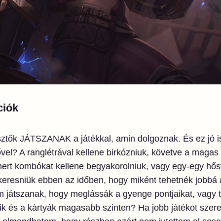
ciók
lesztők JÁTSZANAK a játékkal, amin dolgoznak. És ez jó i
vel? A ranglétrával kellene birkózniuk, követve a magas s
smert kombókat kellene begyakorolniuk, vagy egy-egy hőst
eresniük ebben az időben, hogy miként tehetnék jobbá a
m játszanak, hogy meglássák a gyenge pontjaikat, vagy 
ik és a kártyák magasabb szinten? Ha jobb játékot szere