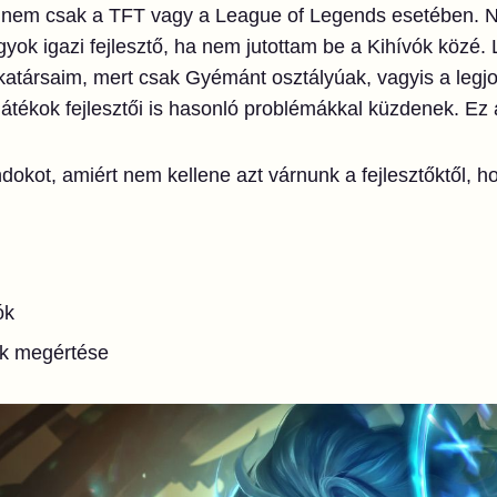
s nem csak a TFT vagy a League of Legends esetében. 
yok igazi fejlesztő, ha nem jutottam be a Kihívók közé. 
társaim, mert csak Gyémánt osztályúak, vagyis a legj
átékok fejlesztői is hasonló problémákkal küzdenek. Ez
okot, amiért nem kellene azt várnunk a fejlesztőktől, h
ók
ek megértése