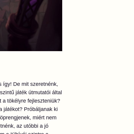
s így! De mit szeretnénk,
zintű játék útmutatói által
 a tökélyre fejleszteniük?
 játékot? Próbáljanak ki
töprengjenek, miért nem
tnénk, az utóbbi a jó