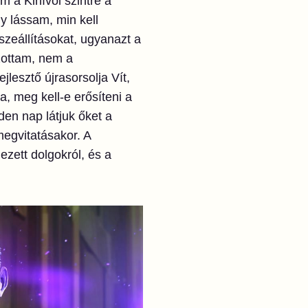
 a Kihívói szintre a
y lássam, min kell
zeállításokat, ugyanazt a
zottam, nem a
jlesztő újrasorsolja Vít,
a, meg kell-e erősíteni a
den nap látjuk őket a
megvitatásakor. A
ezett dolgokról, és a