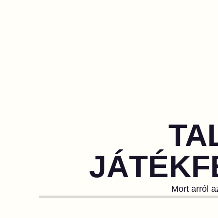
TA
JÁTÉKF
Mort arról a