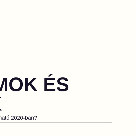
ÁMOK ÉS
K
rható 2020-ban?