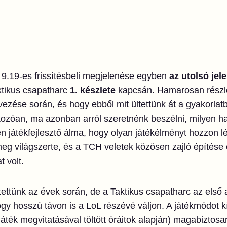
 9.19-es frissítésbeli megjelenése egyben
az utolsó jel
tikus csapatharc
1. készlete
kapcsán. Hamarosan részle
rvezése során, és hogy ebből mit ültettünk át a gyakorla
tkozóan, ma azonban arról szeretnénk beszélni, milyen 
n játékfejlesztő álma, hogy olyan játékélményt hozzon l
a meg világszerte, és a TCH veletek közösen zajló építés
 volt.
ettünk az évek során, de a Taktikus csapatharc az első
gy hosszú távon is a LoL részévé váljon. A játékmódot kí
 játék megvitatásával töltött óráitok alapján) magabiztos