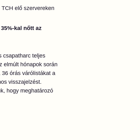
 TCH elő szervereken
n
35%-kal nőtt az
 csapatharc teljes
az elmúlt hónapok során
 36 órás várólistákat a
s visszajelzést.
jük, hogy meghatározó