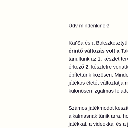
Üdv mindenkinek!
Kai’Sa és a Bokszkesztyű
érintő változás volt a
Tak
tanultunk az 1. készlet te
érkező 2. készletre vona
építettünk közösen. Minde
játékos életét változtatj
különösen izgalmas feladat
Számos játékmódot készít
alkalmasnak tűnik arra, ho
játékkal, a videókkal és a