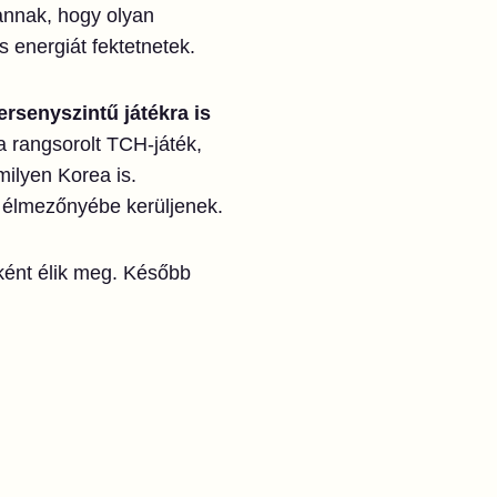
annak, hogy olyan
 energiát fektetnetek.
ersenyszintű játékra is
 rangsorolt TCH-játék,
milyen Korea is.
ág élmezőnyébe kerüljenek.
ként élik meg. Később