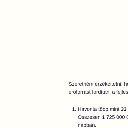
Szeretném érzékeltetni,
erőforrást fordítani a fej
Havonta több mint
33
Összesen 1 725 000 00
napban.