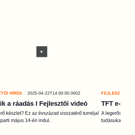
TŐI HÍREK
2025-04-22T14:00:00.000Z
FEJLESZTŐI HÍ
ik a ráadás I Fejlesztői videó
TFT e-spor
rő készlet? Ez az évszázad visszatérő turnéja!
A legerősebb já
arti május 14-én indul.
tudásukat