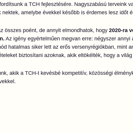
fordítsunk a TCH fejlesztésére. Nagyszabású terveink v
 nektek, amelybe évekkel később is érdemes lesz időt és
az összes poént, de annyit elmondhatok, hogy
2020-ra v
n.
Az igény egyértelműen megvan erre: négyszer annyi a
mód hatalmas siker lett az erős versenyrégiókban, mint a
teleket biztosítani azoknak, akik eltökélték, hogy a vil
unk, akik a TCH-t kevésbé kompetitív, közösségi élmény
vekkel.