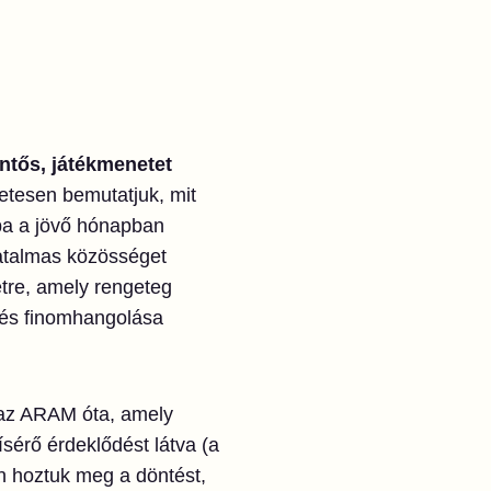
entős, játékmenetet
tesen bemutatjuk, mit
tba a jövő hónapban
hatalmas közösséget
étre, amely rengeteg
e és finomhangolása
 az ARAM óta, amely
sérő érdeklődést látva (a
an hoztuk meg a döntést,