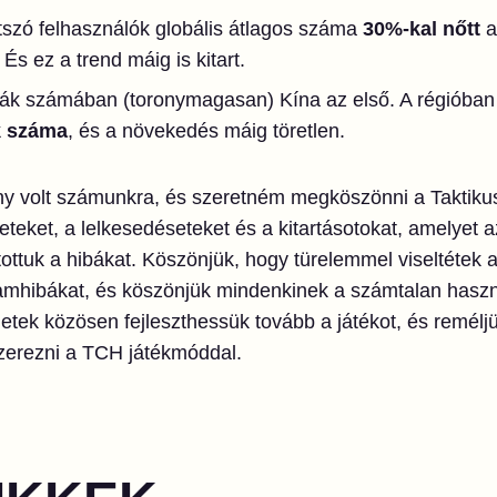
átszó felhasználók globális átlagos száma
30%-kal nőtt
a
És ez a trend máig is kitart.
órák számában (toronymagasan) Kína az első. A régióba
k száma
, és a növekedés máig töretlen.
ny volt számunkra, és szeretném megköszönni a Taktikus
teket, a lelkesedéseteket és a kitartásotokat, amelyet 
ítottuk a hibákat. Köszönjük, hogy türelemmel viseltétek a
amhibákat, és köszönjük mindenkinek a számtalan haszno
eletek közösen fejleszthessük tovább a játékot, és remél
zerezni a TCH játékmóddal.