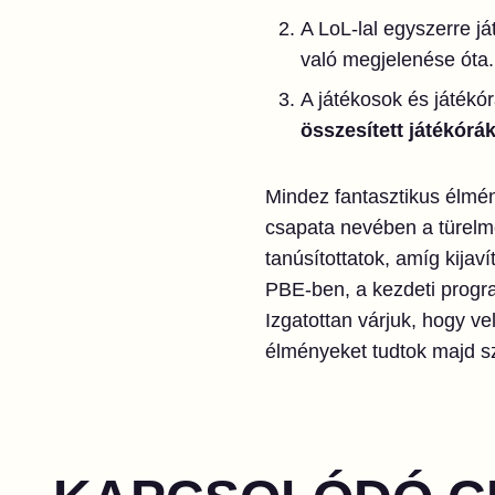
A LoL-lal egyszerre j
való megjelenése óta. 
A játékosok és játék
összesített játékórá
Mindez fantasztikus élmé
csapata nevében a türelme
tanúsítottatok, amíg kijav
PBE-ben, a kezdeti progr
Izgatottan várjuk, hogy v
élményeket tudtok majd s