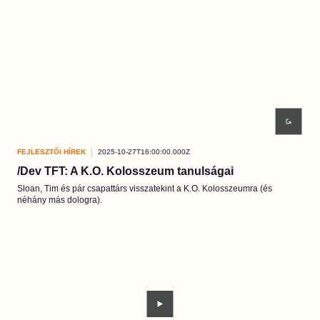
FEJLESZTŐI HÍREK
2025-10-27T16:00:00.000Z
/Dev TFT: A K.O. Kolosszeum tanulságai
Sloan, Tim és pár csapattárs visszatekint a K.O. Kolosszeumra (és
néhány más dologra).