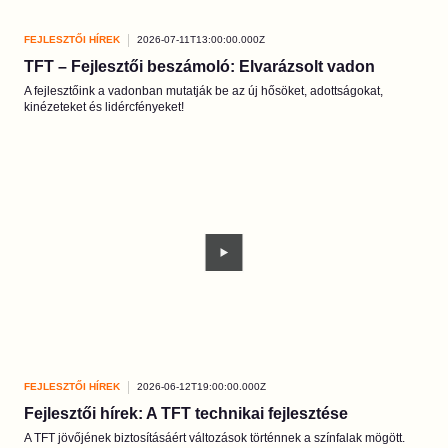
FEJLESZTŐI HÍREK
2026-07-11T13:00:00.000Z
TFT – Fejlesztői beszámoló: Elvarázsolt vadon
A fejlesztőink a vadonban mutatják be az új hősöket, adottságokat,
kinézeteket és lidércfényeket!
FEJLESZTŐI HÍREK
2026-06-12T19:00:00.000Z
Fejlesztői hírek: A TFT technikai fejlesztése
A TFT jövőjének biztosításáért változások történnek a színfalak mögött.