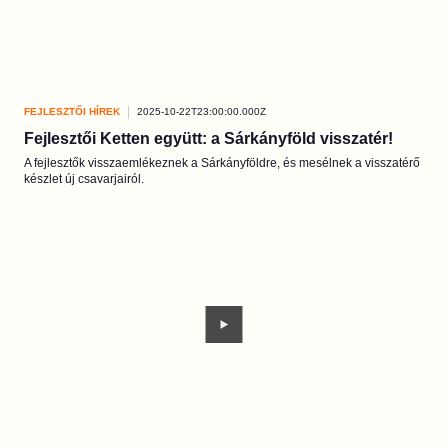
FEJLESZTŐI HÍREK
2025-10-22T23:00:00.000Z
Fejlesztői Ketten együtt: a Sárkányföld visszatér!
A fejlesztők visszaemlékeznek a Sárkányföldre, és mesélnek a visszatérő
készlet új csavarjairól.