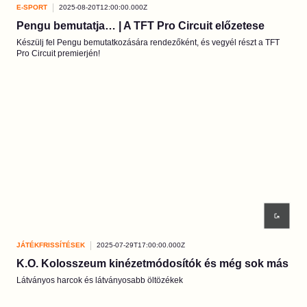
E-SPORT
2025-08-20T12:00:00.000Z
Pengu bemutatja… | A TFT Pro Circuit előzetese
Készülj fel Pengu bemutatkozására rendezőként, és vegyél részt a TFT
Pro Circuit premierjén!
JÁTÉKFRISSÍTÉSEK
2025-07-29T17:00:00.000Z
K.O. Kolosszeum kinézetmódosítók és még sok más
Látványos harcok és látványosabb öltözékek