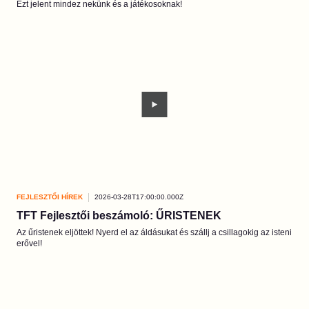
Ezt jelent mindez nekünk és a játékosoknak!
FEJLESZTŐI HÍREK
2026-03-28T17:00:00.000Z
TFT Fejlesztői beszámoló: ŰRISTENEK
Az űristenek eljöttek! Nyerd el az áldásukat és szállj a csillagokig az isteni
erővel!