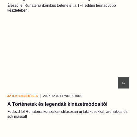
Éleszd fel Runaterra ikonikus történeteit a TFT eddigi legnagyobb
készletében!
JÁTÉKFRISSÍTÉSEK
2025-12-02T17:00:00.000Z
A Történetek és legendák kinézetmódosítói
Fedezd fel Runaterra korszakait stílusosan új taktikusokkal, arénákkal és
sok mással!