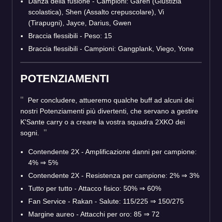
Danza della fusione - Campioni: Garen (Giustizia
scolastica), Shen (Assalto crepuscolare), Vi
(Tirapugni), Jayce, Darius, Gwen
Braccia flessibili - Peso: 15
Braccia flessibili - Campioni: Gangplank, Viego, Yone
POTENZIAMENTI
Per concludere, attueremo qualche buff ad alcuni dei
nostri Potenziamenti più divertenti, che servano a gestire
K'Sante carry o a creare la vostra squadra 2XKO dei
sogni.
Contendente 2X - Amplificazione danni per campione:
4%
⇒
5%
Contendente 2X - Resistenza per campione: 2%
⇒
3%
Tutto per tutto - Attacco fisico: 50%
⇒
60%
Fan Service - Rakan - Salute: 115/225
⇒
150/275
Margine aureo - Attacchi per oro: 85
⇒
72