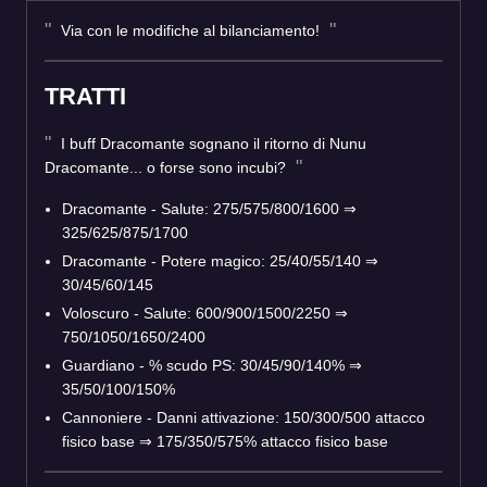
Via con le modifiche al bilanciamento!
TRATTI
I buff Dracomante sognano il ritorno di Nunu
Dracomante... o forse sono incubi?
Dracomante - Salute: 275/575/800/1600
⇒
325/625/875/1700
Dracomante - Potere magico: 25/40/55/140
⇒
30/45/60/145
Voloscuro - Salute: 600/900/1500/2250
⇒
750/1050/1650/2400
Guardiano - % scudo PS: 30/45/90/140%
⇒
35/50/100/150%
Cannoniere - Danni attivazione: 150/300/500 attacco
fisico base
⇒
175/350/575% attacco fisico base