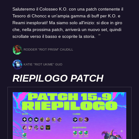
Saluteremo il Colosseo K.O. con una patch contenente il
Tesoro di Choncc e un'ampia gamma di buff per K.O. e
Reami inesplorati! Ma siamo solo all'inizio: si dice in giro
che, nella prossima patch, arriverà un nuovo set, quindi
scrollate verso il basso e scoprite la storia.
RODGER "RIOT PRISM" CAUDILL
KATIE "RIOT UKIME" GUO
RIEPILOGO PATCH