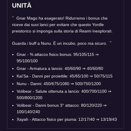
UNITÀ
Gnar Mago ha esagerato! Ridurremo i bonus che
riceve dai suoi lanci per evitare che questo Yordle
preistorico si imponga sulla storia di Reami inesplorati.
Guarda i buff a Nunu. È un incubo, poco ma sicuro.
Gnar - % attacco fisico bonus: 95/105/115
⇒
95/100/100
Gnar - Armatura a lancio: 40/60/90
⇒
40/60/80
Kai'Sa - Danni per proiettile: 45/65/100
⇒
50/75/115
Nunu - Danni: 450/675/1080
⇒
500/750/1200
Volibear - Salute ottenuta a lancio: 400/700/1100
⇒
500/800/1200
Volibear - Danni bonus 3° attacco: 80/120/220
⇒
100/140/240
Xayah - Attacco fisico per piuma: 12/17/40
⇒
13/19/43