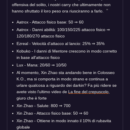
offensiva del solito, i nostri carry che ultimamente non
hanno sfruttato il loro peso ora riusciranno a farlo.
Aatrox - Attacco fisico base: 50
⇒
60
Aatrox - Danni abilità: 100/150/225 attacco fisico
⇒
120/180/270 attacco fisico
Ezreal - Velocità d'attacco al lancio: 25%
⇒
35%
Kobuko - I danni di Mentore crescono in modo corretto
in base all'attacco fisico
Lux - Mana: 20/60
⇒
10/50
Al momento, Xin Zhao sta andando bene in Colosseo
K.O., ma si comporta in modo strano e continua a
urlare qualcosa a riguardo dei darkin? Fa più ridere se
avete visto l'ultimo video de
La fine del crepuscolo
,
giuro che è forte
Xin Zhao - Salute: 800
⇒
700
Xin Zhao - Attacco fisico base: 50
⇒
60
Xin Zhao - Ottiene in modo innato il 10% di rubavita
globale