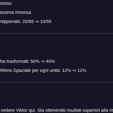
imosso
assima rimossa
rmipponale: 20/65
⇒
10/55
ha trasformati: 50%
⇒
40%
o Ritmo Spaziale per ogni unità: 12%
⇒
11%
edere Viktor qui. Sta ottenendo risultati superiori alla 