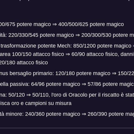
00/675 potere magico
⇒
400/500/625 potere magico
ilità: 220/330/545 potere magico
⇒
200/300/530 potere m
à trasformazione potente Mech: 850/1200 potere magico
area 100/150 attacco fisico
⇒
60/90 attacco fisico, danni
0/180 attacco fisico
nus bersaglio primario: 120/180 potere magico
⇒
150/22
ella passiva: 64/96 potere magico
⇒
57/86 potere magi
na: 50/120
⇒
50/110, l'oro di Oracolo per il riscatto è st
nisca oro e campioni su misura
ità minore: 240/360 potere magico
⇒
260/390 potere ma