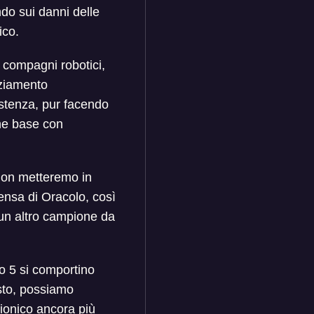
ndo sui danni delle
ico.
i compagni robotici,
nziamento
stenza, pur facendo
ne base con
 non metteremo in
ensa di Oracolo, così
 un altro campione da
to 5 si comportino
sto, possiamo
sionico ancora più