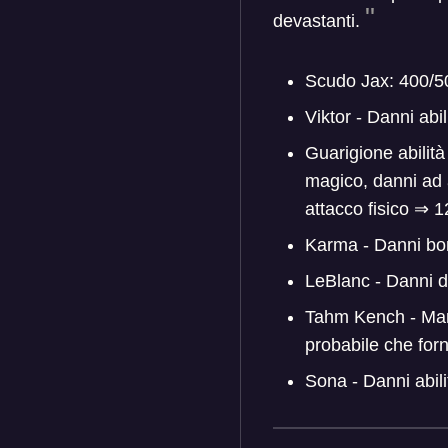
devastanti.
Scudo Jax: 400/5
Viktor - Danni ab
Guarigione abilit
magico, danni ad 
attacco fisico
⇒
12
Karma - Danni bo
LeBlanc - Danni d
Tahm Kench - Ma
probabile che for
Sona - Danni abil