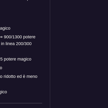
agico
⇒
900/1300 potere
 in linea 200/300
5 potere magico
co
ato ridotto ed è meno
gico