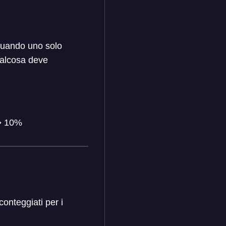
quando uno solo
ualcosa deve
⇒
10%
onteggiati per i