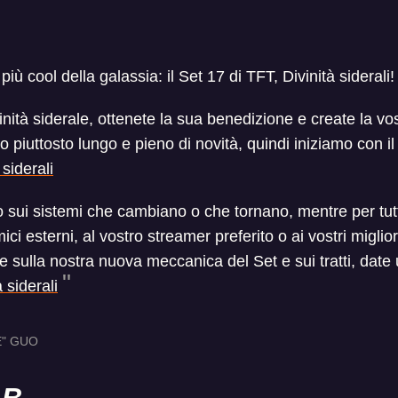
iù cool della galassia: il Set 17 di TFT, Divinità siderali!
vinità siderale, ottenete la sua benedizione e create la vo
o piuttosto lungo e pieno di novità, quindi iniziamo con i
 siderali
sui sistemi che cambiano o che tornano, mentre per tutto
ici esterni, al vostro streamer preferito o ai vostri miglio
te sulla nostra nuova meccanica del Set e sui tratti, date 
 siderali
E" GUO