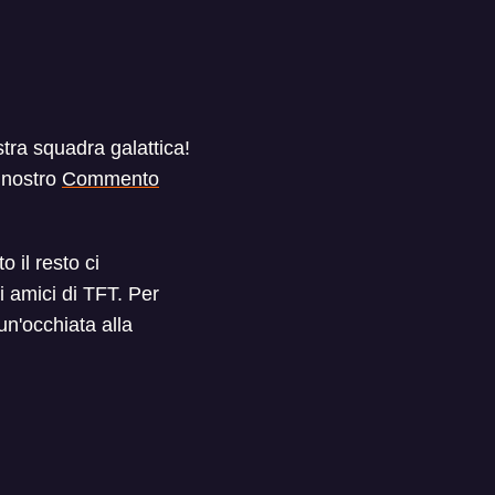
stra squadra galattica!
l nostro
Commento
 il resto ci
ri amici di TFT. Per
un'occhiata alla