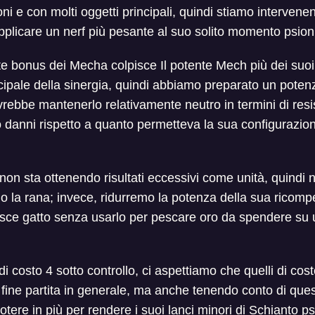
ni e con molti oggetti principali, quindi stiamo intervene
applicare un nerf più pesante al suo solito momento psion
lute bonus dei Mecha colpisce Il potente Mech più dei suo
ncipale della sinergia, quindi abbiamo preparato un pote
ebbe mantenerlo relativamente neutro in termini di resi
danni rispetto a quanto permetteva la sua configurazio
non sta ottenendo risultati eccessivi come unità, quindi
o la rana; invece, ridurremo la potenza della sua ricomp
pesce gatto senza usarlo per pescare oro da spendere su
di costo 4 sotto controllo, ci aspettiamo che quelli di cos
fine partita in generale, ma anche tenendo conto di que
otere in più per rendere i suoi lanci minori di Schianto p