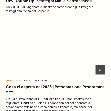
Dev Double Up: Strateghi Mini e Senza vincoli
I dev di TFT di Singapore ci mostrano come creano gli Strateghi e
festeggiano l'Anno del Serpente.
DEV
2024-12-15T10:00:32.505Z
Cosa ci aspetta nel 2025 | Presentazione Programma
TFT
Il 2024 è stato l'anno di TFT più folle fin qui! E non smetteremo di
migliorare. Christina e Peter si siedono con noi per ripensare a
cos'abbiamo fatto bene e cosa abbiamo imparato, ma anche per