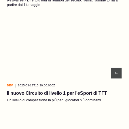
Revival set? Direi più tour di reunion del secolo. Remix Rumble torna a
partire dal 14 maggio.
DEV
2025-03-19T15:30:00.000Z
Il nuovo Circuito di livello 1 per l'eSport di TFT
Un livello di competizione in più per i giocatori più dominanti