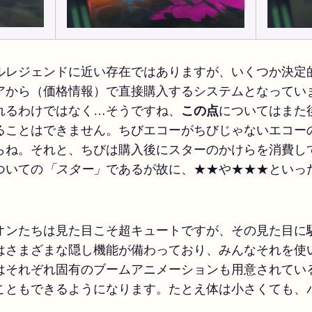
ルレジェンドに近い存在ではありますが、いくつか決定
アから（価格情報）で直接購入するシステムとなってい
れるわけではなく…そうですね、
この点
についてはまた
ることはできません。ちびエコーがちびじゃないエコー
らね。それと、ちびは購入後にスターのかけらを消費し
ついての
「スター」
であるが故に、★★や★★★といっ
オンたちは見た目こそ超キュートですが、その見た目に
はさまざまな隠し機能が備わっており、みんなそれを使
はそれぞれ固有のブームアニメーションも用意されてい
こともできるようになります。たとえ体は小さくても、