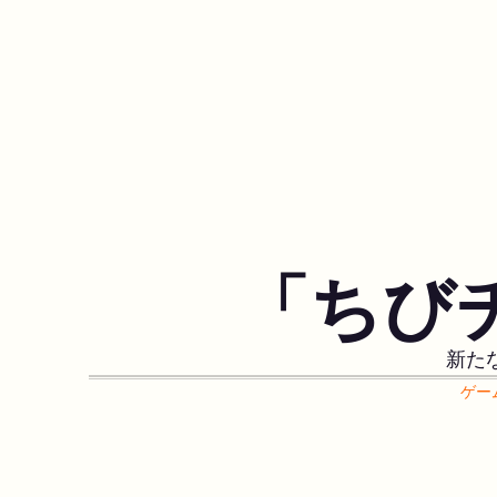
「ちび
新た
ゲー