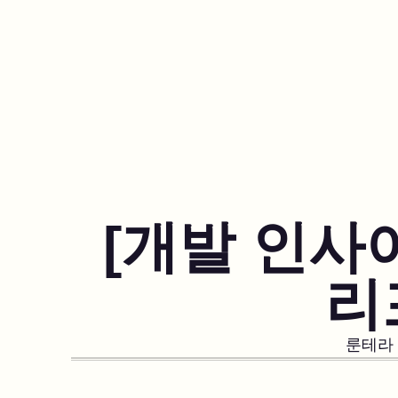
[개발 인사
리
룬테라