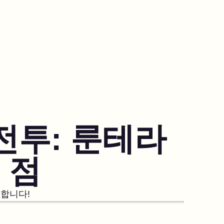
전투: 룬테라
 점
합니다!