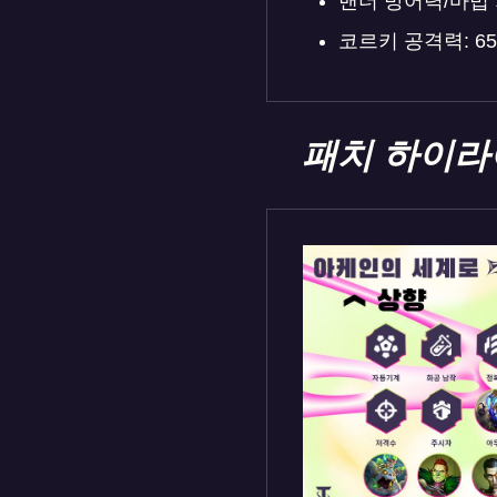
밴더 방어력/마법 저
코르키 공격력: 65
패치 하이라