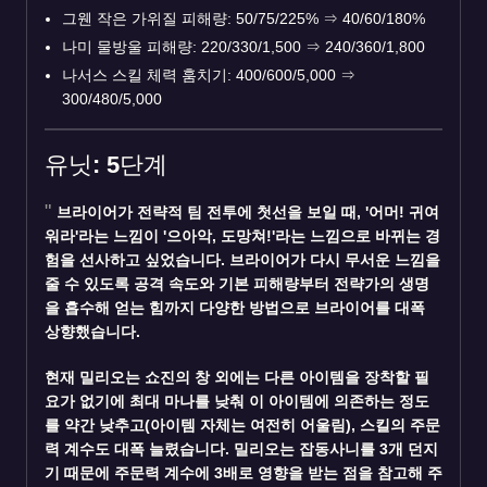
그웬 작은 가위질 피해량: 50/75/225%
⇒
40/60/180%
나미 물방울 피해량: 220/330/1,500
⇒
240/360/1,800
나서스 스킬 체력 훔치기: 400/600/5,000
⇒
300/480/5,000
유닛: 5단계
브라이어가 전략적 팀 전투에 첫선을 보일 때, '어머! 귀여
워라'라는 느낌이 '으아악, 도망쳐!'라는 느낌으로 바뀌는 경
험을 선사하고 싶었습니다. 브라이어가 다시 무서운 느낌을
줄 수 있도록 공격 속도와 기본 피해량부터 전략가의 생명
을 흡수해 얻는 힘까지 다양한 방법으로 브라이어를 대폭
상향했습니다.
현재 밀리오는 쇼진의 창 외에는 다른 아이템을 장착할 필
요가 없기에 최대 마나를 낮춰 이 아이템에 의존하는 정도
를 약간 낮추고(아이템 자체는 여전히 어울림), 스킬의 주문
력 계수도 대폭 늘렸습니다. 밀리오는 잡동사니를 3개 던지
기 때문에 주문력 계수에 3배로 영향을 받는 점을 참고해 주