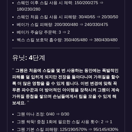
스웨인 이후 스킬 사용 시 체력: 150/200/275
⇒
180/230/280
스웨인 처음 스킬 사용 시 피해량: 30/40/65
⇒
20/30/50
베이가 스킬 피해량: 200/300/480
⇒
240/330/475
베이가 주술당 주문력: 3
⇒
2
벡스 스킬 보호막 흡수량: 350/405/480
⇒
380/430/480
유닛: 4단계
그웬은 처음에 스킬을 몇 번 사용하는 동안에는 폭발적인
피해를 덜 입히게 되지만 전장을 돌아다니며 가위질을 할수
록 더 많은 영향을 줄 수 있게 됩니다. 이번 변경에 맞춰 꼭
푸른 파수꾼과 더 방어적인 아이템을 장착시켜 그웬이 계속
가위질 중첩을 쌓으며 손님들에게서 팁을 모을 수 있게 해
보세요.
그웬 마나 조정: 0/40
⇒
0/30
그웬 싹둑! 중첩 1회에 필요한 스킬 사용 횟수: 2
⇒
1
그웬 기본 스킬 피해량: 125/190/570%
⇒
95/145/430%