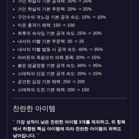
거인 학살자 기본 공격력: 30%
⇒
25%
거인 학살자 기본 주문력: 20%
⇒
25%
구인수의 격노검 기본 공격 속도: 15%
⇒
10%
이온 충격기 체력: 150
⇒
100
최후의 속삭임 기본 공격 속도: 25%
⇒
20%
내셔의 이빨 기본 주문력: 30
⇒
25
내셔의 이빨 발동 시 공격 속도: 40%
⇒
35%
라바돈의 죽음모자 피해 증폭: 20%
⇒
15%
붉은 덩굴정령 기본 공격 속도: 40%
⇒
35%
스태틱의 단검 기본 공격 속도: 20%
⇒
15%
굳건한 심장 기본 체력: 250
⇒
200
스테락의 도전 기본 체력: 200
⇒
150
찬란한 아이템
가장 성적이 낮은 찬란한 아이템 3개를 제외하고, 위 항목
에서 하향된 핵심 아이템에 따라 찬란한 아이템의 위력도
낮아집니다.