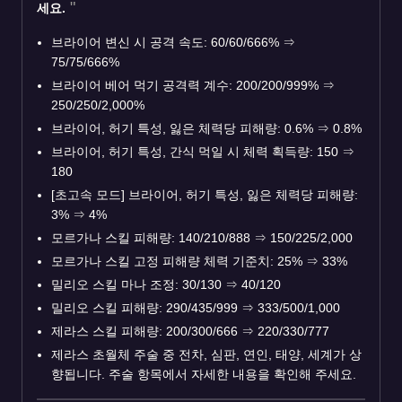
세요.
브라이어 변신 시 공격 속도: 60/60/666%
⇒
75/75/666%
브라이어 베어 먹기 공격력 계수: 200/200/999%
⇒
250/250/2,000%
브라이어, 허기 특성, 잃은 체력당 피해량: 0.6%
⇒
0.8%
브라이어, 허기 특성, 간식 먹일 시 체력 획득량: 150
⇒
180
[초고속 모드] 브라이어, 허기 특성, 잃은 체력당 피해량:
3%
⇒
4%
모르가나 스킬 피해량: 140/210/888
⇒
150/225/2,000
모르가나 스킬 고정 피해량 체력 기준치: 25%
⇒
33%
밀리오 스킬 마나 조정: 30/130
⇒
40/120
밀리오 스킬 피해량: 290/435/999
⇒
333/500/1,000
제라스 스킬 피해량: 200/300/666
⇒
220/330/777
제라스 초월체 주술 중 전차, 심판, 연인, 태양, 세계가 상
향됩니다. 주술 항목에서 자세한 내용을 확인해 주세요.