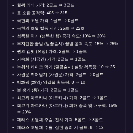
월광 의식 가격: 2골드
⇒
3골드
용 소환 공격력: 405
⇒
315
극한의 초월 가격: 1골드
⇒
0골드
극한의 초월 발동 시간: 25초
⇒
22초
섬뜩한 허기 (섬뜩한 힘) 공격 속도: 10%
⇒
20%
부지런한 꿀벌 (벌꿀술사) 꿀벌 공격 속도: 15%
⇒
25%
퀸즈 갬빗 (요정) 가격: 2골드
⇒
1골드
가속화 (시공간) 가격: 2골드
⇒
1골드
누워서 케이크 먹기 (달콤술사) 설탕 획득량: 10
⇒
25
차원문 뛰어넘기 (차원문) 가격: 2골드
⇒
0골드
방화광 (화염) 잉걸불 획득량: 8
⇒
10
불 뿜기 (용) 가격: 2골드
⇒
1골드
최고위 아르카나 (아르카나) 가격: 2골드
⇒
1골드
최고위 아르카나 (아르카나) 피해 증폭 및 내구력: 15%
⇒
20%
제라스 초월체 주술, 전차 가격: 5골드
⇒
3골드
제라스 초월체 주술, 심판 승리 시 골드: 8
⇒
12