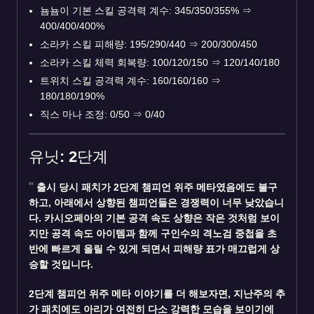
뇸뇸이 기본 스킬 공격력 계수: 345/350/355%
⇒
400/400/400%
소라카 스킬 피해량: 195/290/440
⇒
200/300/450
소라카 스킬 체력 회복량: 100/120/150
⇒
120/140/180
트위치 스킬 공격력 계수: 160/160/160
⇒
180/180/190%
직스 마나 조정: 0/50
⇒
0/40
유닛: 2단계
출시 당시 패치가 2단계 챔피언 위주 메타였음에도 불구
하고, 아래에서 상향된 챔피언들은 경쟁력이 너무 낮았습니
다. 카시오페아의 기본 공격 속도 상향은 작은 것처럼 보이
지만 공격 속도 아이템과 함께 구인수의 격노검 중첩을 초
반에 빠르게 올릴 수 있게 되면서 피해량 표가 매끄럽게 상
승할 것입니다.
2단계 챔피언 위주 메타 이야기를 더 해보자면, 지난주의 추
가 패치에도 아리가 여전히 다소 강력한 모습을 보이기에