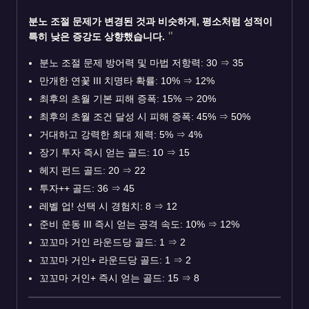
분노 조절 문제가 변경된 것과 비슷하게, 평소처럼 성적이
특히 낮은 증강도 상향했습니다.
분노 조절 문제 방어력 및 마법 저항력: 30
⇒
35
만개한 연꽃 III 치명타 확률: 10%
⇒
12%
최후의 초월 기본 피해 증폭: 15%
⇒
20%
최후의 초월 조건 달성 시 피해 증폭: 45%
⇒
50%
거대하고 강력한 최대 체력: 5%
⇒
4%
장기 투자 즉시 얻는 골드: 10
⇒
15
헤지 펀드 골드: 20
⇒
22
투자++ 골드: 36
⇒
45
레벨 업! 선택 시 경험치: 8
⇒
12
준비 운동 III 즉시 얻는 공격 속도: 10%
⇒
12%
꼬꼬마 거인 라운드당 골드: 1
⇒
2
꼬꼬마 거인+ 라운드당 골드: 1
⇒
2
꼬꼬마 거인+ 즉시 얻는 골드: 15
⇒
8