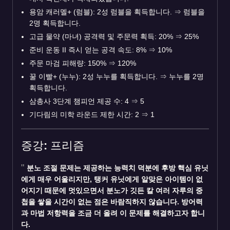
용암 캐러멜+ (럼블): 2성 럼블을 획득합니다.
⇒
럼블을
2명 획득합니다.
고급 물약 (마녀) 공격력 및 주문력 획득: 20%
⇒
25%
준비 운동 II 즉시 얻는 공격 속도: 8%
⇒
10%
주문 마검 피해량: 150%
⇒
120%
꿀 이빨+ (누누): 2성 누누를 획득합니다.
⇒
누누를 2명
획득합니다.
삼총사 3단계 챔피언 제공 수: 4
⇒
5
기다림의 미학 라운드 제한 시간: 2
⇒
1
증강: 프리즘
분노 조절 문제는 제공하는 능력치 덕분에 후방 핵심 유닛
에게 매우 어울리지만, 탱커 유닛에게 알맞은 아이템이 없
어지기 때문에 멋있으면서 분노가 깃든 칼 여러 자루의 중
첩을 쌓을 시간이 없는 점은 바람직하지 않습니다. 방어력
과 마법 저항력을 조금 더 올려 이 문제를 해결하고자 합니
다.