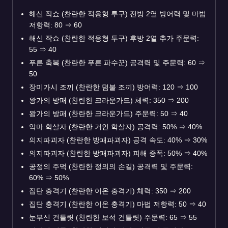
해신 작쇼 (찬란한 적응형 투구) 전방 2열 방어력 및 마법
저항력: 80
⇒
60
해신 작쇼 (찬란한 적응형 투구) 후방 2열 추가 주문력:
55
⇒
40
푸른 축복 (찬란한 푸른 파수꾼) 공격력 및 주문력: 60
⇒
50
장미가시 조끼 (찬란한 덤불 조끼) 방어력: 120
⇒
100
왕가의 방패 (찬란한 크라운가드) 체력: 350
⇒
200
왕가의 방패 (찬란한 크라운가드) 주문력: 50
⇒
40
악마 학살자 (찬란한 거인 학살자) 공격력: 50%
⇒
40%
의지파괴자 (찬란한 방패파괴자) 공격 속도: 40%
⇒
30%
의지파괴자 (찬란한 방패파괴자) 피해 증폭: 50%
⇒
40%
공정의 주먹 (찬란한 정의의 손길) 공격력 및 주문력:
60%
⇒
50%
집단 충격기 (찬란한 이온 충격기) 체력: 350
⇒
200
집단 충격기 (찬란한 이온 충격기) 마법 저항력: 50
⇒
40
눈부신 건틀릿 (찬란한 보석 건틀릿) 주문력: 65
⇒
55