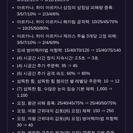
아르카나, 하이 아르카나 상징의 상징당 피해량 증폭:
3/5/7/10%
⇒
2/3/4/6%
아르카나, 하이 아르카나 헤카림 공격력: 10/25/45/70%
⇒
10/25/50/80%
아르카나, 하이 아르카나 제라스 주술 3개당 고정 피해:
3/5/7/10%
⇒
2/4/6/9%
요새 방어력/마법 저항력: 15/40/70/120
⇒
15/40/75/140
(4) 시공간 시간 정지 지속시간: 2.5초
⇒
3초
(4) 시공간 추가 주문력: 35
⇒
45
(6) 시공간 추가 공격 속도: 60%
⇒
80%
섬뜩한 힘, 섬뜩한 힘 챔피언 별 레벨당 주문력: 10
⇒
12
(7) 섬뜩한 힘, 수많은 눈의 짐승 기본 체력: 1,000
⇒
1,100
요정, 왕관 피해 증폭: 25/40/45/75%
⇒
25/40/50/75%
요정, 여왕 근위대의 갑옷((6) 요정) 체력: 150
⇒
250
요정, 여왕 근위대의 갑옷((6) 요정) 방어력/마법 저항력:
30
⇒
40
요정, 영원한 군주의 왕관((9) 요정) 25중첩 피해 증폭: