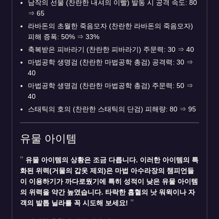
남작의 선물 (찬란한 내셔의 이빨) 발동 시 공격 속도: 80
⇒
65
라바돈의 초월한 죽음모자 (찬란한 라바돈의 죽음모자)
피해 증폭: 50%
⇒
33%
축복받은 피바라기 (찬란한 피바라기) 주문력: 30
⇒
40
마법공학 생명검 (찬란한 마법공학 총검) 공격력: 30
⇒
40
마법공학 생명검 (찬란한 마법공학 총검) 주문력: 50
⇒
40
스태틱의 호의 (찬란한 스태틱의 단검) 피해량: 80
⇒
95
유물 아이템
유물 아이템의 상황은 조금 다릅니다. 이러한 아이템의 특
화된 위력(거물의 갑옷 제외)은 마법 아수라장의 챔피언들
이 이용하기가 까다로웠기에 특히 성적이 낮은 유물 아이템
의 위력을 약간 높였습니다. 타락한 흡혈의 낫 워윅이나 자
객의 발톱 닐라를 꼭 시도해 보세요!