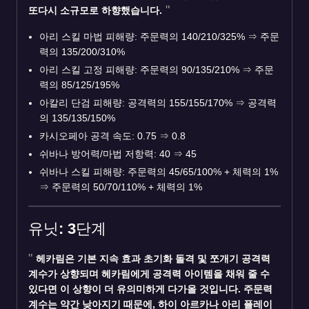
또다시 소규모로 하향했습니다.
아리 스킬 마법 피해량: 주문력의 140/210/325%
⇒
주문
력의 135/200/310%
아리 스킬 고정 피해량: 주문력의 90/135/210%
⇒
주문
력의 85/125/195%
아칼리 단검 피해량: 공격력의 155/155/170%
⇒
공격력
의 135/135/150%
카시오페아 공격 속도: 0.75
⇒
0.8
쉬바나 방어력/마법 저항력: 40
⇒
45
쉬바나 스킬 피해량: 주문력의 45/65/100% + 체력의 1%
⇒
주문력의 50/70/110% + 체력의 1%
유닛: 3단계
헤카림은 기본 지속 효과 초기화 돌격 및 쪼개기 공격력
계수가 상향되며 헤카림에게 공격력 아이템을 채워 줄 수
있다면 이 상향이 더 유의미하게 다가올 것입니다. 주문력
계수는 약간 낮아지기 때문에, 하이 아르카나 아리 플레이