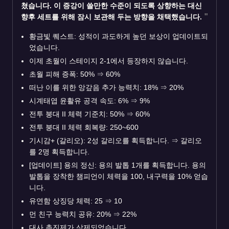
쳤습니다. 이 증강이 쓸만한 수준이 되도록 상향하는 대신
향후 세트를 위해 잠시 보관해 두는 방향을 채택했습니다.
황금빛 퀘스트: 성적이 과도하게 높던 보상이 업데이트되
었습니다.
이제 초월이 스테이지 2-1에서 등장하지 않습니다.
초월 피해 증폭: 50%
⇒
60%
떠난 이를 위한 앙갚음 추가 능력치: 18%
⇒
20%
시계태엽 윤활유 공격 속도: 6%
⇒
9%
전투 붕대 II 체력 기준치: 50%
⇒
60%
전투 붕대 II 체력 회복량: 250~600
기시감+ (갈리오): 2성 갈리오를 획득합니다.
⇒
갈리오
를 2명 획득합니다.
[업데이트] 용의 정신: 용의 발톱 1개를 획득합니다. 용의
발톱을 장착한 챔피언이 체력을 100, 내구력을 10% 얻습
니다.
유연함 상징당 체력: 25
⇒
10
먼 친구 능력치 공유: 20%
⇒
22%
대사 촉진제가 삭제되었습니다.