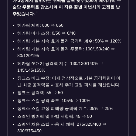
가 3성에서 발휘하는 위력을 살짝 낮추었으며 베이가의 주
술당 주문력을 감소시켜 이 작은 꿀벌 마법사의 고점을 낮
추었습니다.
헤카림 체력: 800
⇒
850
헤카림 마나 조정: 0/50
⇒
0/40
헤카림 기본 지속 효과 돌격 공격력 계수: 50%
⇒
120%
헤카림 기본 지속 효과 돌격 주문력: 100/150/240
⇒
80/120/195
헤카림 쪼개기 공격력 계수: 130/130/140%
⇒
145/145/155%
징크스 버그 수정: 이제 정상적으로 기본 공격력만이 아
닌 최종 공격력을 사용해 추가 고정 피해를 계산합니다.
징크스 공격력: 55
⇒
50
징크스 스킬 공격 속도: 105%
⇒
100%
징크스 스킬 고정 피해량 공격력 계수: 35%
⇒
25%
스웨인 방어력 및 마법 저항력: 45
⇒
50
스웨인 처음 스킬 사용 시 체력: 275/325/400
⇒
300/375/450