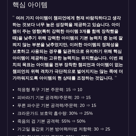
핵심 아이템
여러 가지 아이템이 챔피언에게 현재 바람직하다고 생각
하는 것보다 너무 높은 성장력을 제공하고 있습니다. 아이
템이 주는 영향(특히 강력한 아이템 3개를 함께 장착했을
때)을 낮추기 위해 강력한 아이템의 기본 능력치 중 눈에 잘
띄지 않는 부분을 낮추었지만, 이러한 아이템의 정체성을
보호하고 사용되는 경우를 일관적으로 유지하기 위해 핵심
아이템이 제공하는 고유한 능력치는 유지했습니다. 이번 패
치의 목표는 아이템을 전부 장착한 챔피언과 아이템이 없는
챔피언의 위력 격차가 극단적으로 벌어지지는 않는 쪽에 더
가까워지도록 아이템의 현 상태를 조정하는 것입니다.
적응형 투구 기본 주문력: 15
⇒
10
피바라기 기본 공격력/주문력: 20
⇒
15
푸른 파수꾼 기본 공격력/주문력: 20
⇒
15
크라운가드 보호막 흡수량: 30%
⇒
25%
죽음의 검 기본 공격력: 55%
⇒
50%
가고일 돌갑옷 기본 방어력/마법 저항력: 30
⇒
25