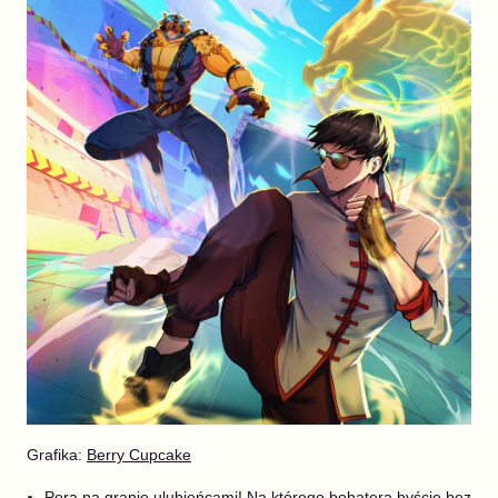
Grafika:
Berry Cupcake
Pora na granie ulubieńcami! Na którego bohatera byście bez