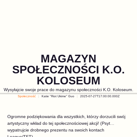
MAGAZYN
SPOŁECZNOŚCI K.O.
KOLOSEUM
Wysyłajcie swoje prace do magazynu społeczności K.O. Koloseum.
Społeczność
Katie "Riot Ukime" Guo
2025-07-27T17:00:00.000Z
Ogromne podziękowania dla wszystkich, którzy dorzucili swój
artystyczny wkład do tej społecznościowej akcji! (Psyt…
wypatrujcie drobnego prezentu na swoich kontach
League/TFT).