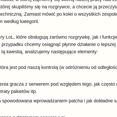
której skupiliśmy się na rozgrywce, a chcecie ją przeczy
techniczną. Zamiast mówić po kolei o wszystkich zespoła
 według kategorii.
y LoL, które obsługują zarówno rozgrywkę, jak i funkcj
 przypadku chcemy osiągnąć płynne działanie o lepszej
 tą kwestią, analizujemy następujące elementy:
tóra jest pod naszą kontrolą (w odróżnieniu od odległośc
nia gracza z serwerem pod względem tego, jak często g
raty pakietów itp.
wa spowodowana wprowadzaniem patcha i jak dokładne są