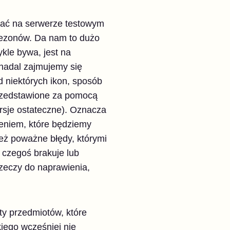
łać na serwerze testowym
dsezonów. Da nam to dużo
ykle bywa, jest na
nadal zajmujemy się
d niektórych ikon, sposób
 przedstawione za pomocą
rsje ostateczne). Oznacza
żeniem, które będziemy
eż poważne błędy, którymi
e czegoś brakuje lub
 rzeczy do naprawienia,
ty przedmiotów, które
iego wcześniej nie