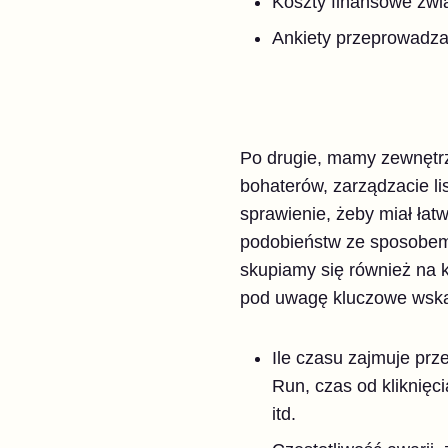
Koszty finansowe zwi
Ankiety przeprowadza
Po drugie, mamy zewnętrzn
bohaterów, zarządzacie li
sprawienie, żeby miał łat
podobieństw ze sposobem,
skupiamy się również na k
pod uwagę kluczowe wskaźn
Ile czasu zajmuje prz
Run, czas od kliknięc
itd.