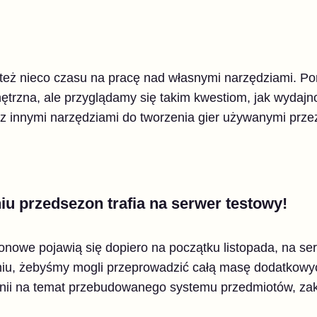
eż nieco czasu na pracę nad własnymi narzędziami. Po
trzna, ale przyglądamy się takim kwestiom, jak wydajn
z innymi narzędziami do tworzenia gier używanymi przez
u przedsezon trafia na serwer testowy!
nowe pojawią się dopiero na początku listopada, na se
dniu, żebyśmy mogli przeprowadzić całą masę dodatkow
nii na temat przebudowanego systemu przedmiotów, zak