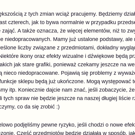
kszością z tych zmian wciąż pracujemy. Będziemy dzia
iast czterech, jak to bywa normalnie w przypadku prze
 zająć. A także oznacza, że więcej elementów, niż to zw
e niedopracowanych. Mamy już ustalone podstawy, ale 
reślone liczby związane z przedmiotami, dokładny wyglą
p. Niektóre ikony oraz efekty wizualne i dźwiękowe będą
kich jak stare grafiki, ponieważ czekamy jeszcze na we
ędą nieco niedopracowane. Pojawią się problemy z wywa
 funkcje sklepu będą już ukończone. Mogą występować t
śmy itp. Koniecznie dajcie nam znać, jeśli zobaczycie, ż
śli tych spraw nie będzie jeszcze na naszej długiej liście
zymy, co da się zrobić :)
lowo podjęliśmy pewne ryzyko, jeśli chodzi o nowe efek
zonie. Część przedmiotów będzie działała w sposób, jak