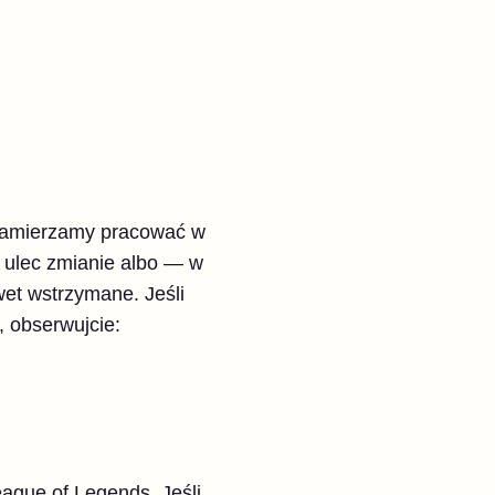
 zamierzamy pracować w
e ulec zmianie albo — w
et wstrzymane. Jeśli
, obserwujcie:
eague of Legends. Jeśli