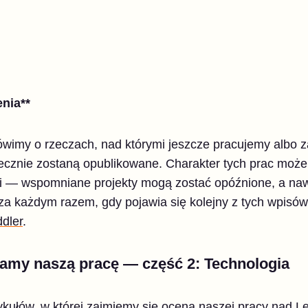
nia**
ówimy o rzeczach, nad którymi jeszcze pracujemy albo
niecznie zostaną opublikowane. Charakter tych prac moż
ci — wspomniane projekty mogą zostać opóźnione, a naw
a każdym razem, gdy pojawia się kolejny z tych wpisów
ddler
.
iamy naszą pracę — część 2: Technologia
tykułów, w której zajmiemy się oceną naszej pracy nad L