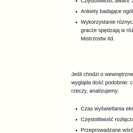
Częstotliwość awarii,
Ankiety badające ogól
Wykorzystanie różnych 
gracze spędzają w ró
Mistrzostw itd.
Jeśli chodzi o wewnętrzne
wygląda dość podobnie: c
rzeczy, analizujemy:
Czas wyświetlania ek
Częstotliwość rozłącza
Przeprowadzane wśród