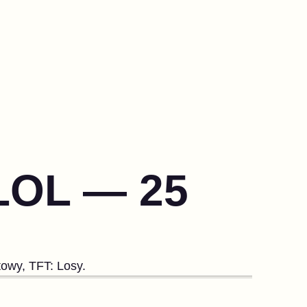
LOL — 25
towy, TFT: Losy.