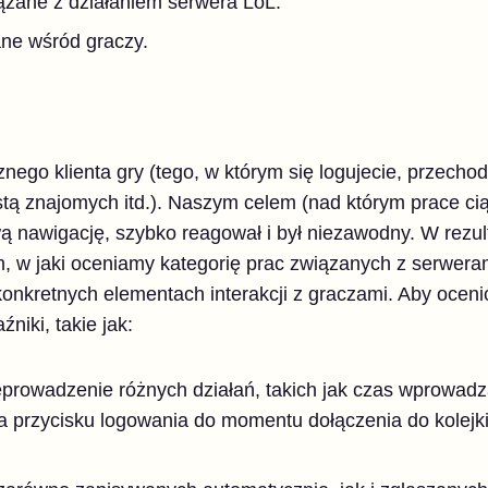
ązane z działaniem serwera LoL.
ne wśród graczy.
ego klienta gry (tego, w którym się logujecie, przecho
stą znajomych itd.). Naszym celem (nad którym prace ciąg
wą nawigację, szybko reagował i był niezawodny. W rezu
 w jaki oceniamy kategorię prac związanych z serweram
onkretnych elementach interakcji z graczami. Aby oceni
iki, takie jak:
eprowadzenie różnych działań, takich jak czas wprowadz
ia przycisku logowania do momentu dołączenia do kolejki