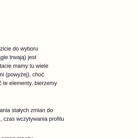
dzicie do wyboru
le trwają) jest
ltacie mamy tu wiele
i (powyżej), choć
ć te elementy, bierzemy
ania stałych zmian do
, czas wczytywania profilu