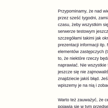
Przypominamy, że nad wię
przez sześć tygodni, zam
czasu, żeby wszystkim się
serwerze testowym jeszcz
szczegółami takimi jak ok
prezentacji informacji it
elementów zastępczych (ta
to, że niektóre rzeczy b
naprawiać. Nie wszystkie
jeszcze się nie zajmowali
znajdziecie jakiś błąd. Je
wpiszemy je na nią i zobac
Warto też zauważyć, że ce
pojawią się w tym przedse