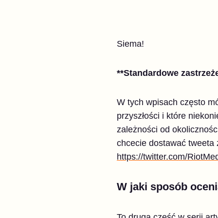
Siema!
**Standardowe zastrzeże
W tych wpisach często m
przyszłości i które nieko
zależności od okolicznoś
chcecie dostawać tweeta z
https://twitter.com/RiotMe
W jaki sposób ocen
To druga część w serii ar