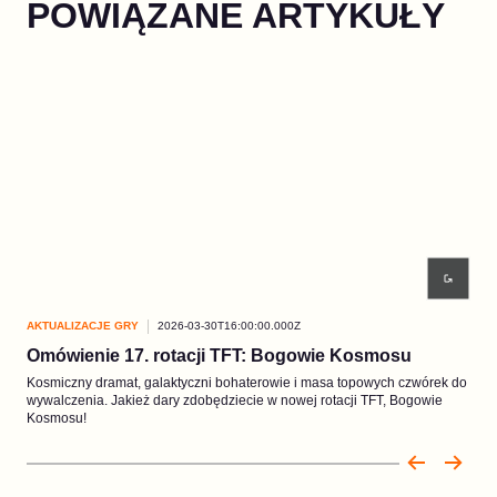
POWIĄZANE ARTYKUŁY
AKTUALIZACJE GRY
2026-03-30T16:00:00.000Z
AKT
Omówienie 17. rotacji TFT: Bogowie Kosmosu
Cz.
Kosmiczny dramat, galaktyczni bohaterowie i masa topowych czwórek do
Chib
wywalczenia. Jakież dary zdobędziecie w nowej rotacji TFT, Bogowie
Lege
Kosmosu!