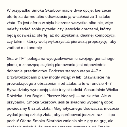
W przypadku Smoka Skarbów macie dwie opcje: bierzecie
ofertę za darmo albo odświeżacie ją w całości za 1 sztukę
złota. To jest oferta w stylu bierzesz wszystko albo nic, więc
należy zadać sobie pytanie: czy jesteście graczami, którzy
będą odświeżać ofertę, aż do uzyskania idealnej kompozycji,
czy takimi, którzy wolą wykorzystać pierwszą propozycję, aby
zadbać o ekonomię.
Gra w TFT polega na wyegzekwowaniu swojego genialnego
planu, a znaczącą częścią planowania jest odpowiednie
dobranie przedmiotów. Podczas starego etapu 4–7 z
Brzytwodziobami plany mogły wziąć w łeb. Stawialiście na
prowadzącego z obrażeniami od ataku, a tu w rundzie 4–7
Bytwodzioby wyrzucają takie trzy składniki: Absurdalnie Wielka
Różdżka, Łza Bogini i Płaszcz Negacji — no skucha. Ale w
przypadku Smoka Skarbów, jeśli te składniki wypadną obok
powiedzmy 8 sztuk złota i Magnetycznego Usuwacza, możecie
wydać jedną sztukę złota, aby spróbować jeszcze raz — i po
pechu! Oferta Smoka Skarbów zmienia się z gry na grę, ale