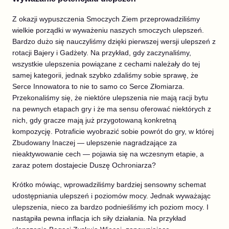
Z okazji wypuszczenia Smoczych Ziem przeprowadziliśmy
wielkie porządki w wyważeniu naszych smoczych ulepszeń.
Bardzo dużo się nauczyliśmy dzięki pierwszej wersji ulepszeń z
rotacji Bajery i Gadżety. Na przykład, gdy zaczynaliśmy,
wszystkie ulepszenia powiązane z cechami należały do tej
samej kategorii, jednak szybko zdaliśmy sobie sprawę, że
Serce Innowatora to nie to samo co Serce Złomiarza.
Przekonaliśmy się, że niektóre ulepszenia nie mają racji bytu
na pewnych etapach gry i że ma sensu oferować niektórych z
nich, gdy gracze mają już przygotowaną konkretną
kompozycję. Potraficie wyobrazić sobie powrót do gry, w której
Zbudowany Inaczej — ulepszenie nagradzające za
nieaktywowanie cech — pojawia się na wczesnym etapie, a
zaraz potem dostajecie Duszę Ochroniarza?
Krótko mówiąc, wprowadziliśmy bardziej sensowny schemat
udostępniania ulepszeń i poziomów mocy. Jednak wyważając
ulepszenia, nieco za bardzo podnieśliśmy ich poziom mocy. I
nastąpiła pewna inflacja ich siły działania. Na przykład