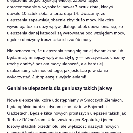
ulepszenie Bogaci Zyskują Więcej, zapewniające
oprocentowanie w wysokości nawet 7 sztuk złota, kiedyś
dawało 10 sztuk złota, a teraz daje 14. Uważamy, że
ulepszenia zapewniają obecnie zbyt dużo mocy. Niektóre
wywierają też za duży wpływ, dlatego obok upewnienia się, że
ulepszenia danej kategorii są wyrównane pod względem mocy,
ogólnie obniżymy troszeczkę ich zasób mocy.
Nie oznacza to, że ulepszenia staną się mniej dynamiczne lub
będą miały mniejszy wpływ na styl gry — rzeczywiście, chcemy
trochę obniżyć poziom mocy ulepszeń, ale bardziej
uzależniamy ich moc od tego, jak jesteście je w stanie
wykorzystać. Już spieszę z wyjaśnieniami!
Genialne ulepszenia dla geniuszy takich jak wy
Nowe ulepszenia, które udostępniamy w Smoczych Ziemiach,
będą ogólnie bardziej dynamiczne niż te w Bajerach i
Gadżetach. Będzie kilka nowych prostszych ulepszeń takich jak
Torba z Różnościami Urfa, zawierająca Szpatułkę i jeden
losowy składnik przedmiotu, ale większość naszych nowych
ulepszeń będzie wymagała namysłu i dostosowania sposobu