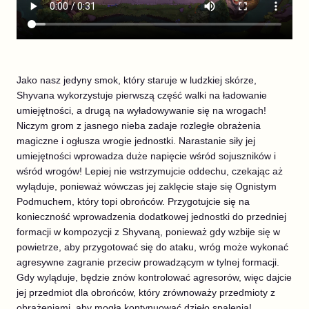
Jako nasz jedyny smok, który staruje w ludzkiej skórze,
Shyvana wykorzystuje pierwszą część walki na ładowanie
umiejętności, a drugą na wyładowywanie się na wrogach!
Niczym grom z jasnego nieba zadaje rozległe obrażenia
magiczne i ogłusza wrogie jednostki. Narastanie siły jej
umiejętności wprowadza duże napięcie wśród sojuszników i
wśród wrogów! Lepiej nie wstrzymujcie oddechu, czekając aż
wyląduje, ponieważ wówczas jej zaklęcie staje się Ognistym
Podmuchem, który topi obrońców. Przygotujcie się na
konieczność wprowadzenia dodatkowej jednostki do przedniej
formacji w kompozycji z Shyvaną, ponieważ gdy wzbije się w
powietrze, aby przygotować się do ataku, wróg może wykonać
agresywne zagranie przeciw prowadzącym w tylnej formacji.
Gdy wyląduje, będzie znów kontrolować agresorów, więc dajcie
jej przedmiot dla obrońców, który zrównoważy przedmioty z
obrażeniami, aby mogła kontynuować dzieło spalenia!