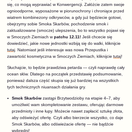
się, co mogą wyprawiać w Konwergencji. Załóżcie zatem swoje
ognioodporne, wyposażone w piorunochrony i chroniące przed
wiatrem kombinezony odkrywców, a gdy już będziecie gotowi,
obejrzymy sobie Smoka Skarbów, pochodzenie smok i
zaktualizowane (smocze) ulepszenia, bo to wszystko pojawi się
w Smoczych Ziemiach w
patchu 12.11!
Jeśli chcecie się
dowiedzieć, jakie nowe jednostki wzbiją się do walki, kliknijcie
tutaj
. Natomiast jeśli interesuje was nowa Przepustka i
zawartość kosmetyczna w Smoczych Ziemiach, kliknijcie
tutaj
!
Słuchajcie, to będzie prawdziwa petarda — czyli naprawdę cały
ocean słów. Dlatego na początek przedstawię podsumowanie,
ponieważ dalsza część skupia się już bardziej na wszystkich
tych technicznych niuansach działania gry.
Smok Skarbów
zastąpi Brzytwodzioby na etapie 4–7, aby
umożliwić wam skompletowanie zestawu, oferując darmowe
przedmioty i inne łupy. Możecie nawet zapłacić sztukę złota,
aby odświeżyć ofertę. Czyli albo bierzecie wszystko, co daje
Smok Skarbów, albo odświeżacie ofertę — nie bądźcie
wybredni!