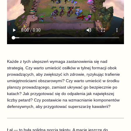
Każde z tych ulepszeń wymaga zastanowienia się nad
strategią. Czy warto umieścić osiłków w tylnej formacji obok
prowadzących, aby zwiększyć ich zdrowie, ryzykując trafienie
umiejętnościami obszarowymi? Czy warto umieścić w środku
planszy prowadzącego, zamiast ukrywać go bezpiecznie po
katach? Jak przygotować się do odpalenia jak największej
liczby petard? Czy postawicie na wzmacnianie komponentów
defensywnych, aby przygotować superszarżę kawalerii?
Łał — to była solidna porcja tekstu. A macie jeszcze do