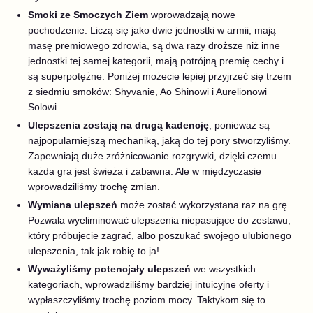
Smoki ze Smoczych Ziem
wprowadzają nowe
pochodzenie. Liczą się jako dwie jednostki w armii, mają
masę premiowego zdrowia, są dwa razy droższe niż inne
jednostki tej samej kategorii, mają potrójną premię cechy i
są superpotężne. Poniżej możecie lepiej przyjrzeć się trzem
z siedmiu smoków: Shyvanie, Ao Shinowi i Aurelionowi
Solowi.
Ulepszenia zostają na drugą kadencję
, ponieważ są
najpopularniejszą mechaniką, jaką do tej pory stworzyliśmy.
Zapewniają duże zróżnicowanie rozgrywki, dzięki czemu
każda gra jest świeża i zabawna. Ale w międzyczasie
wprowadziliśmy trochę zmian.
Wymiana ulepszeń
może zostać wykorzystana raz na grę.
Pozwala wyeliminować ulepszenia niepasujące do zestawu,
który próbujecie zagrać, albo poszukać swojego ulubionego
ulepszenia, tak jak robię to ja!
Wyważyliśmy potencjały ulepszeń
we wszystkich
kategoriach, wprowadziliśmy bardziej intuicyjne oferty i
wypłaszczyliśmy trochę poziom mocy. Taktykom się to