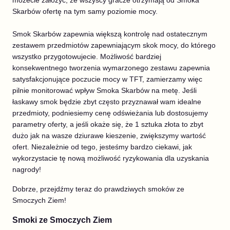
możecie założyć, że wszyscy gracze otrzymają od Smoka
Skarbów ofertę na tym samy poziomie mocy.
Smok Skarbów zapewnia większą kontrolę nad ostatecznym
zestawem przedmiotów zapewniającym skok mocy, do którego
wszystko przygotowujecie. Możliwość bardziej
konsekwentnego tworzenia wymarzonego zestawu zapewnia
satysfakcjonujące poczucie mocy w TFT, zamierzamy więc
pilnie monitorować wpływ Smoka Skarbów na metę. Jeśli
łaskawy smok będzie zbyt często przyznawał wam idealne
przedmioty, podniesiemy cenę odświeżania lub dostosujemy
parametry oferty, a jeśli okaże się, że 1 sztuka złota to zbyt
dużo jak na wasze dziurawe kieszenie, zwiększymy wartość
ofert. Niezależnie od tego, jesteśmy bardzo ciekawi, jak
wykorzystacie tę nową możliwość ryzykowania dla uzyskania
nagrody!
Dobrze, przejdźmy teraz do prawdziwych smoków ze
Smoczych Ziem!
Smoki ze Smoczych Ziem