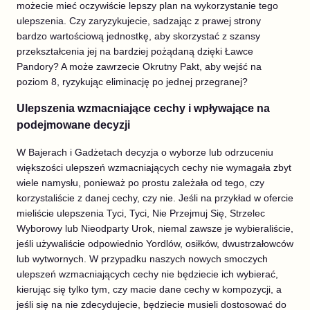
możecie mieć oczywiście lepszy plan na wykorzystanie tego
ulepszenia. Czy zaryzykujecie, sadzając z prawej strony
bardzo wartościową jednostkę, aby skorzystać z szansy
przekształcenia jej na bardziej pożądaną dzięki Ławce
Pandory? A może zawrzecie Okrutny Pakt, aby wejść na
poziom 8, ryzykując eliminację po jednej przegranej?
Ulepszenia wzmacniające cechy i wpływające na
podejmowane decyzji
W Bajerach i Gadżetach decyzja o wyborze lub odrzuceniu
większości ulepszeń wzmacniających cechy nie wymagała zbyt
wiele namysłu, ponieważ po prostu zależała od tego, czy
korzystaliście z danej cechy, czy nie. Jeśli na przykład w ofercie
mieliście ulepszenia Tyci, Tyci, Nie Przejmuj Się, Strzelec
Wyborowy lub Nieodparty Urok, niemal zawsze je wybieraliście,
jeśli używaliście odpowiednio Yordlów, osiłków, dwustrzałowców
lub wytwornych. W przypadku naszych nowych smoczych
ulepszeń wzmacniających cechy nie będziecie ich wybierać,
kierując się tylko tym, czy macie dane cechy w kompozycji, a
jeśli się na nie zdecydujecie, będziecie musieli dostosować do