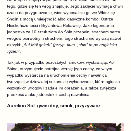
tego, gdzie się ten wróg znajduje. Jego zaklęcie wymaga chwili
czasu na przygotowanie, więc wyposażcie go we Włócznię
Shojin z mocą umiejętność albo klasyczne kombo: Ostrze
Nieskończoności i Brylantową Rękawicę. Jako legendarna
jednostka za 10 sztuk złota Ao Shin przepełni strachem serca
wrogów pierwotnym strachem; tego strachu nie wyrażą nawet
okrzyki: „
Au! Mój goleń!” (przyp. tłum. „shin” to po angielsku
„goleń”)
Tak jak w przypadku pozostałych smoków, wystawiając Ao
Shina, otrzymujecie potrójną wersję jego cechy, co w tym
wypadku wystarcza na uruchomienie cechy nawałnica
tworzącej w dziewiątej sekundzie wyładowanie, które ogłusza
wszystkich wrogów i zadaje im obrażenia, a także zwiększa
prędkość ataku jednostek z cechą nawałnica.
Aurelion Sol: gwiezdny, smok, przyzywacz