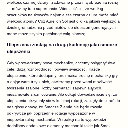
wielkość czarnej dziury i zadawane przez nią obrażenia rosną
— mówimy tu o supermasie. Wiedzieliście, że według
szacunków naukowców najmniejsza czarna dziura może mieć
wielkość atomu? Cóż Aurelion Sol jest o kilka pikseli większy; a
dzięki gromadzeniu przedmiotów lub ulepszeń generujących
manę może szybko pochłonąć całą planszę!
Ulepszenia zostają na drugą kadencję jako smocze
ulepszenia
Gdy wprowadzamy nową mechanikę, chcemy osiągnąć dwa
cele: dużą różnorodność i powiew świeżości. Każde
ulepszenie, które dodajemy, urozmaica trochę mechanikę gry,
a dając wam trzy z nich, otwieramy przed wami możliwość
tworzenia szalonej liczby permutacji zapewniających
niesamowite zróżnicowanie. Ale odkąd dowiedzieliście się, że
ulepszenia utrzymały się w kolejnej rotacji, zaczęły docierać do
nas głosy obawy, że Smocze Ziemie nie będę równie
odkrywcze jak poprzednie rotacje wyposażone w
niepowtarzalną mechanikę. W reakcji na te wypowiedzi
dodaliśmy dodatkowe elementy mechaniki takie jak Smok