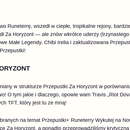
o Runeterrę, wszedł w ciepłe, tropikalne rejony, bardzie
edł Za Horyzont — ale znów wkrótce uderzy (trzynastego
we Małe Legendy, Chibi Irelia i zaktualizowana Przepus
Przepustki!
HORYZONT
any w strukturze Przepustki Za Horyzont w porównaniu 
o! O tym jakie i dlaczego, opowie wam Travis
„Riot Dov
h TFT, który jest tu ze mną!
ebranych na temat Przepustki+ Runeterry Wykutej na N
e Za Horyzont, a ponadto przeprowadziliśmy krytyczn