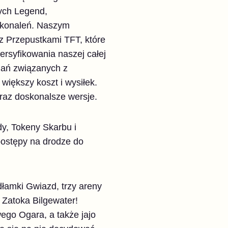
ych Legend,
skonaleń. Naszym
 Przepustkami TFT, które
ersyfikowania naszej całej
gań związanych z
większy koszt i wysiłek.
raz doskonalsze wersje.
y, Tokeny Skarbu i
postępy na drodze do
łamki Gwiazd, trzy areny
 Zatoka Bilgewater!
go Ogara, a także jajo