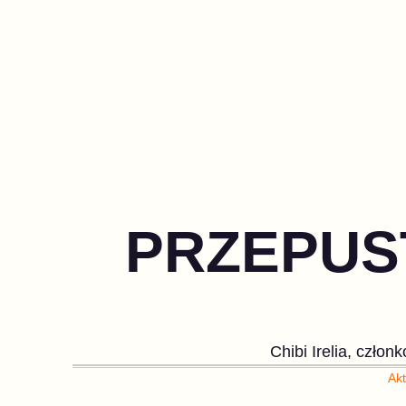
PRZEPUST
Chibi Irelia, człon
Akt