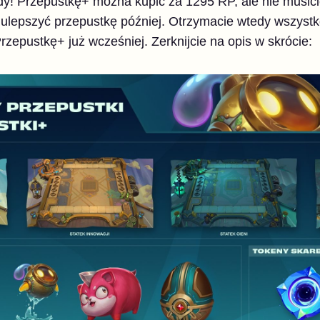
y! Przepustkę+ można kupić za 1295 RP, ale nie musici
lepszyć przepustkę później. Otrzymacie wtedy wszystko
rzepustkę+ już wcześniej. Zerknijcie na opis w skrócie: