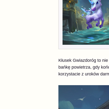
Kłusek Gwiazdoróg to ni
bańkę powietrza, gdy końc
korzystacie z uroków darm