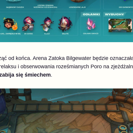
ząć od końca. Arena Zatoka Bilgewater będzie oznaczał
relaksu i obserwowania roześmianych Poro na zjeżdżal
zabija się
śmiechem
.