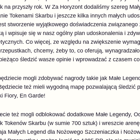
 na przyszły rok. W Za Horyzont dodaliśmy szereg Mał
ie Tokenami Skarbu i jeszcze kilka innych małych udo
st stworzenie wyjątkowego doświadczenia związanego z
ą i wpisuje się w nasz ogólny plan udoskonalenia i zdyw
etycznych. Co więcej, ze względu na zwiększenie wyma
epustkach, chcemy, żeby to, co oferują, wynagradzało 
ieżąco śledzić wasze opinie i wprowadzać z czasem co
będziecie mogli zdobywać nagrody takie jak Małe Legend
 Będziecie też mieli wygodną mapę pozwalającą śledzić 
i Fiory, En Garde!
ecie też mogli odblokować dodatkowe Małe Legendy, Od
k Tokenów Skarbu (w sumie 700 sztuk) i wreszcie arenę
aja Małych Legend dla Nożowego Szczeniaczka i Nożowe