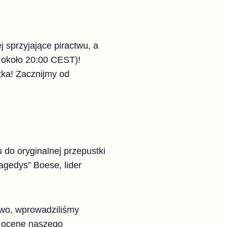
j sprzyjające piractwu, a
 około 20:00 CEST)!
tka! Zacznijmy od
do oryginalnej przepustki
agedys” Boese, lider
owo, wprowadziliśmy
ą ocenę naszego