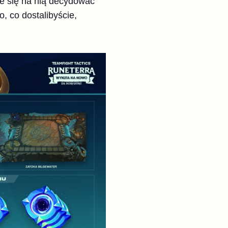
e się na nią decydować
, co dostalibyście,