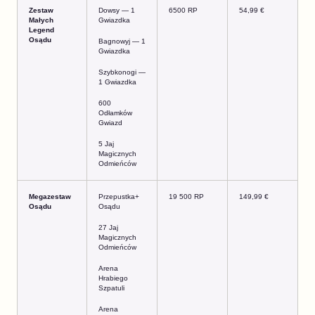
Zestaw
Dowsy — 1
6500 RP
54,99 €
Małych
Gwiazdka
Legend
Osądu
Bagnowyj — 1
Gwiazdka
Szybkonogi —
1 Gwiazdka
600
Odłamków
Gwiazd
5 Jaj
Magicznych
Odmieńców
Megazestaw
Przepustka+
19 500 RP
149,99 €
Osądu
Osądu
27 Jaj
Magicznych
Odmieńców
Arena
Hrabiego
Szpatuli
Arena