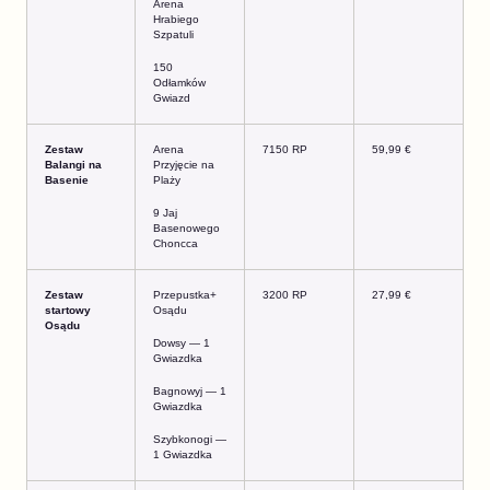
Arena
Hrabiego
Szpatuli
150
Odłamków
Gwiazd
Zestaw
Arena
7150 RP
59,99 €
Balangi na
Przyjęcie na
Basenie
Plaży
9 Jaj
Basenowego
Choncca
Zestaw
Przepustka+
3200 RP
27,99 €
startowy
Osądu
Osądu
Dowsy — 1
Gwiazdka
Bagnowyj — 1
Gwiazdka
Szybkonogi —
1 Gwiazdka