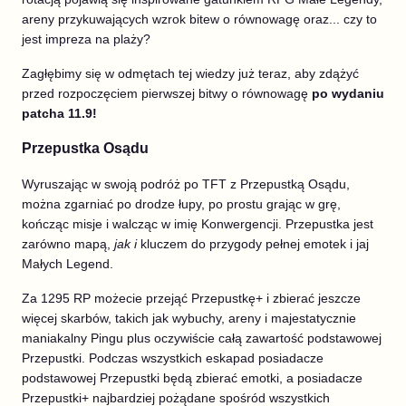
areny przykuwających wzrok bitew o równowagę oraz... czy to
jest impreza na plaży?
Zagłębimy się w odmętach tej wiedzy już teraz, aby zdążyć
przed rozpoczęciem pierwszej bitwy o równowagę
po wydaniu
patcha 11.9!
Przepustka Osądu
Wyruszając w swoją podróż po TFT z Przepustką Osądu,
można zgarniać po drodze łupy, po prostu grając w grę,
kończąc misje i walcząc w imię Konwergencji. Przepustka jest
zarówno mapą,
jak i
kluczem do przygody pełnej emotek i jaj
Małych Legend.
Za 1295 RP możecie przejąć Przepustkę+ i zbierać jeszcze
więcej skarbów, takich jak wybuchy, areny i majestatycznie
maniakalny Pingu plus oczywiście całą zawartość podstawowej
Przepustki. Podczas wszystkich eskapad posiadacze
podstawowej Przepustki będą zbierać emotki, a posiadacze
Przepustki+ najbardziej pożądane spośród wszystkich