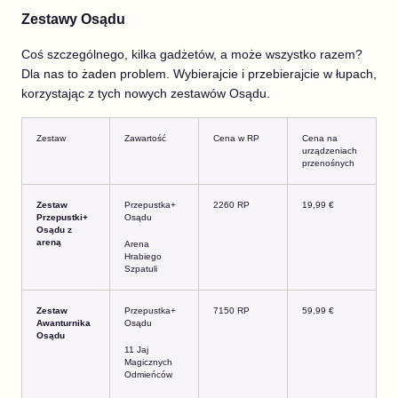
Zestawy Osądu
Coś szczególnego, kilka gadżetów, a może wszystko razem?
Dla nas to żaden problem. Wybierajcie i przebierajcie w łupach,
korzystając z tych nowych zestawów Osądu.
Zestaw
Zawartość
Cena w RP
Cena na
urządzeniach
przenośnych
Zestaw
Przepustka+
2260 RP
19,99 €
Przepustki+
Osądu
Osądu z
areną
Arena
Hrabiego
Szpatuli
Zestaw
Przepustka+
7150 RP
59,99 €
Awanturnika
Osądu
Osądu
11 Jaj
Magicznych
Odmieńców