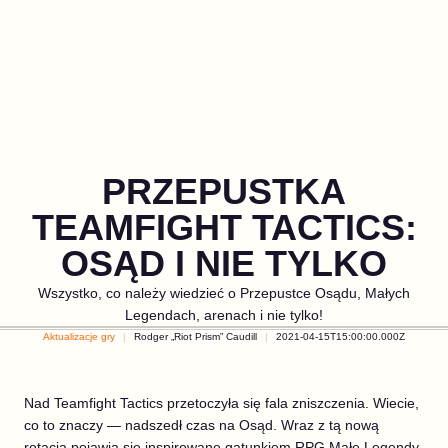
PRZEPUSTKA
TEAMFIGHT TACTICS:
OSĄD I NIE TYLKO
Wszystko, co należy wiedzieć o Przepustce Osądu, Małych
Legendach, arenach i nie tylko!
Aktualizacje gry
Rodger „Riot Prism” Caudill
2021-04-15T15:00:00.000Z
Nad Teamfight Tactics przetoczyła się fala zniszczenia. Wiecie,
co to znaczy — nadszedł czas na Osąd. Wraz z tą nową
rotacją pojawią się inspirowane gatunkiem RPG Małe Legendy,