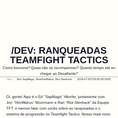
/DEV: RANQUEADAS
TEAMFIGHT TACTICS
Como funciona? Quais são as recompensas? Quanto tempo até eu
chegar ao Desafiante?
Dev
Riot SapMagic, RiotIAmWalrus, Riot Stimhack
2019-07-05T18:00:00.000Z
Oi, gente! Aqui é o Ed ‘‘SapMagic’’ Altorfer, juntamente com
Jon ‘‘IAmWalrus’’ Moormann e Ran “Riot Stimhack” da Equipe
TFT, e viemos falar com vocês sobre as ranqueadas e o
sistema de progressão no Teamfight Tactics. Nosso mais novo