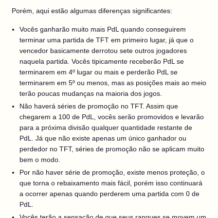
Porém, aqui estão algumas diferenças significantes:
Vocês ganharão muito mais PdL quando conseguirem
terminar uma partida de TFT em primeiro lugar, já que o
vencedor basicamente derrotou sete outros jogadores
naquela partida. Vocês tipicamente receberão PdL se
terminarem em 4º lugar ou mais e perderão PdL se
terminarem em 5º ou menos, mas as posições mais ao meio
terão poucas mudanças na maioria dos jogos.
Não haverá séries de promoção no TFT. Assim que
chegarem a 100 de PdL, vocês serão promovidos e levarão
para a próxima divisão qualquer quantidade restante de
PdL. Já que não existe apenas um único ganhador ou
perdedor no TFT, séries de promoção não se aplicam muito
bem o modo.
Por não haver série de promoção, existe menos proteção, o
que torna o rebaixamento mais fácil, porém isso continuará
a ocorrer apenas quando perderem uma partida com 0 de
PdL.
Vocês terão a sensação de que seus ranques se movem um