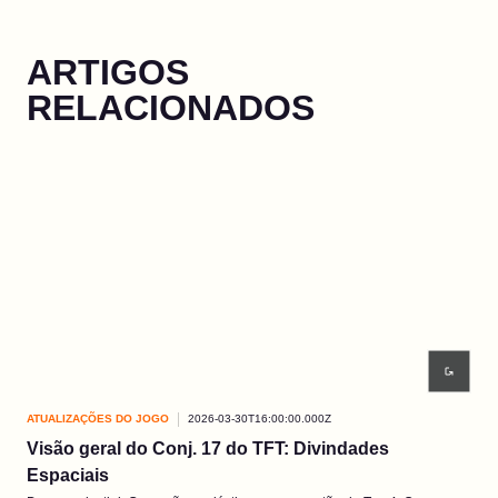
ARTIGOS
RELACIONADOS
ATUALIZAÇÕES DO JOGO
2026-03-30T16:00:00.000Z
ATU
Visão geral do Conj. 17 do TFT: Divindades
EP3
Espaciais
As 
Pres