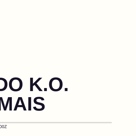
DO K.O.
 MAIS
000Z