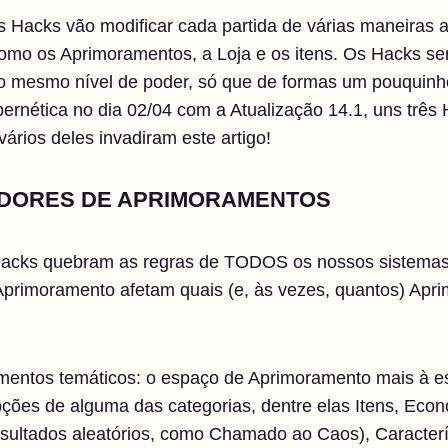
 Hacks vão modificar cada partida de várias maneiras 
 como os Aprimoramentos, a Loja e os itens. Os Hacks s
 mesmo nível de poder, só que de formas um pouquinho d
rnética no dia 02/04 com a Atualização 14.1, uns três H
vários deles invadiram este artigo!
DORES DE APRIMORAMENTOS
cks quebram as regras de TODOS os nossos sistemas p
primoramento afetam quais (e, às vezes, quantos) Apr
entos temáticos: o espaço de Aprimoramento mais à es
opções de alguma das categorias, dentre elas Itens, Eco
esultados aleatórios, como Chamado ao Caos), Caracter