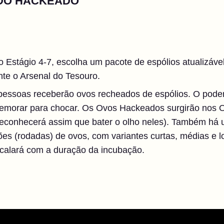
DO HACKEADO
 Estágio 4-7, escolha um pacote de espólios atualizáv
te o Arsenal do Tesouro.
essoas receberão ovos recheados de espólios. O poder
emorar para chocar. Os Ovos Hackeados surgirão nos O
econhecerá assim que bater o olho neles). Também há 
ões (rodadas) de ovos, com variantes curtas, médias e l
scalará com a duração da incubação.