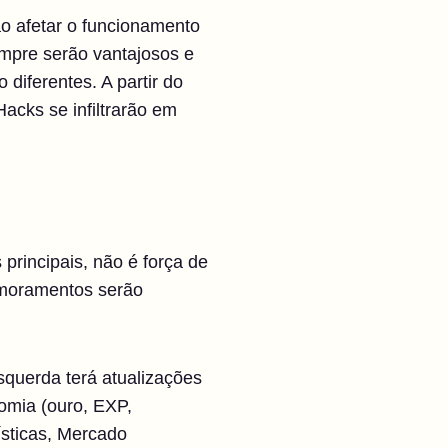
ao afetar o funcionamento
empre serão vantajosos e
iferentes. A partir do
acks se infiltrarão em
rincipais, não é força de
imoramentos serão
querda terá atualizações
nomia (ouro, EXP,
ísticas, Mercado