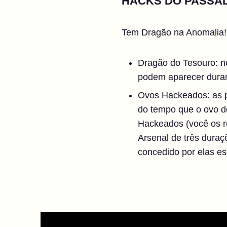
HACKS DO PASSA
Tem Dragão na Anomalia!
Dragão do Tesouro: no
podem aparecer duran
Ovos Hackeados: as p
do tempo que o ovo d
Hackeados (você os r
Arsenal de três duraç
concedido por elas e