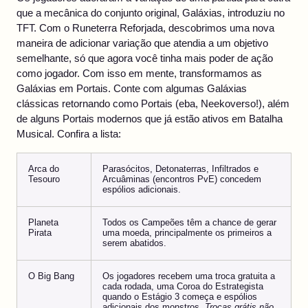
que a mecânica do conjunto original, Galáxias, introduziu no
TFT. Com o Runeterra Reforjada, descobrimos uma nova
maneira de adicionar variação que atendia a um objetivo
semelhante, só que agora você tinha mais poder de ação
como jogador. Com isso em mente, transformamos as
Galáxias em Portais. Conte com algumas Galáxias
clássicas retornando como Portais (eba, Neekoverso!), além
de alguns Portais modernos que já estão ativos em Batalha
Musical. Confira a lista:
Arca do
Parasócitos, Detonaterras, Infiltrados e
Tesouro
Arcuâminas (encontros PvE) concedem
espólios adicionais.
Planeta
Todos os Campeões têm a chance de gerar
Pirata
uma moeda, principalmente os primeiros a
serem abatidos.
O Big Bang
Os jogadores recebem uma troca gratuita a
cada rodada, uma Coroa do Estrategista
quando o Estágio 3 começa e espólios
adicionais dos monstros.
Trocas grátis não