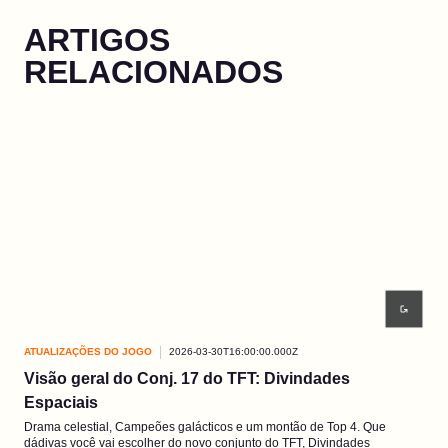
ARTIGOS
RELACIONADOS
ATUALIZAÇÕES DO JOGO
2026-03-30T16:00:00.000Z
ATU
Visão geral do Conj. 17 do TFT: Divindades
EP3
Espaciais
As 
Pres
Drama celestial, Campeões galácticos e um montão de Top 4. Que
dádivas você vai escolher do novo conjunto do TFT, Divindades