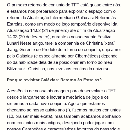
O primeiro retorno de conjunto do TFT está quase entre nós,
e estamos nos preparando para explorar o espaço com o
retorno da Atualização Intermediária Galáxias: Retorno às
Estrelas, como um modo de jogo temporário disponível da
Atualização 14.02 (24 de janeiro) até o fim da Atualização
14.03 (20 de fevereiro), durante o nosso evento Festival
Lunar! Neste artigo, terei a companhia de Christina "xtna"
Jiang, Gerente de Produto do retorno do conjunto, cujo amor
pelo Galáxias (e especialmente por Cibernéticos) depende
só da habilidade dela de se posicionar em torno do meu
Blitzcrank. Christina, nos leve aos confins do universo!
Por que revisitar Galáxias: Retorno às Estrelas?
A essência de nossa abordagem para desenvolver o TFT
desde o lançamento é inovar a mecânica de jogo e os
sistemas a cada novo conjunto. Agora que estamos
chegando ao nosso quinto ano (!), fizemos muitos conjuntos
(10, pra ser mais exata), mas também acabamos sonhando
com conjuntos mais antigos, desejando poder jogar com
nossos Campeões e características favoritos do passado e